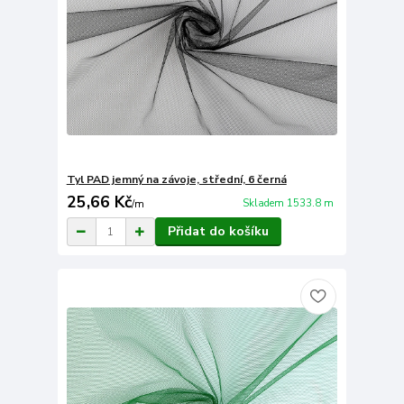
Tyl PAD jemný na závoje, střední, 6 černá
25,66 Kč
Skladem 1533.8 m
/
m
Přidat do košíku