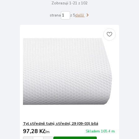
Zobrazuji 1-21 z 102
strana
z 5
další
Tyl středně tuhý, střední, 29 (09-03) bílá
97,28 Kč
Skladem 165.4 m
/
m