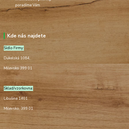
poradíme Vám
Kde nás najdete
Sídlo Firmy:
Dukelská 1084,
Milevsko 399 01
Sklad/vzorkovna:
Libušina 1401
Milevsko, 399 01