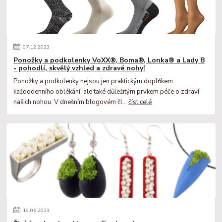
07
.
12
.
2023
Ponožky a podkolenky VoXX®, Boma®, Lonka® a Lady B
- pohodlí, skvělý vzhled a zdravé nohy!
Ponožky a podkolenky nejsou jen praktickým doplňkem
každodenního oblékání, ale také důležitým prvkem péče o zdraví
našich nohou. V dnešním blogovém čl...
číst celé
19
.
06
.
2023