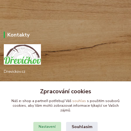
Kontakty
Drevickov.cz
Ing. Tomáš Hajíček,MSc
+420 732 488 676
Zpracování cookies
(Po-Pá, 8-17 hod.)
Náš e-shop a partneři potřebují Váš
souhlas
s použitím souborů
cookies, aby Vám mohli zobrazovat informace týkající se Vašich
drevickov@drevickov.cz, info@drevickov.cz
zájmů.
Souhlasím
Nastavení