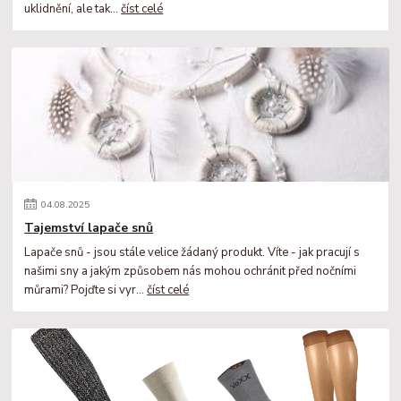
uklidnění, ale tak...
číst celé
04
.
08
.
2025
Tajemství lapače snů
Lapače snů - jsou stále velice žádaný produkt. Víte - jak pracují s
našimi sny a jakým způsobem nás mohou ochránit před nočními
můrami? Pojďte si vyr...
číst celé