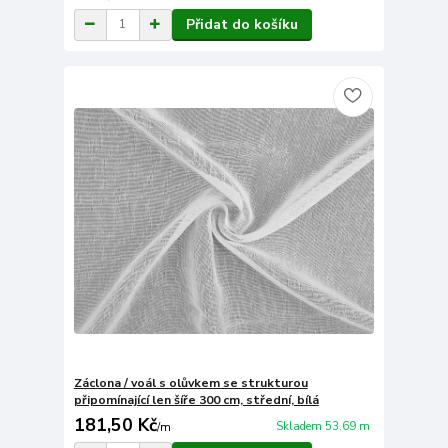
Přidat do košíku
Záclona / voál s olůvkem se strukturou
připomínající len šíře 300 cm, střední, bílá
181,50 Kč
Skladem 53.69 m
/
m