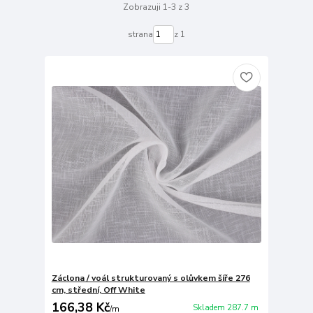
Zobrazuji 1-3 z 3
strana
z 1
Záclona / voál strukturovaný s olůvkem šíře 276
cm, střední, Off White
166,38 Kč
Skladem 287.7 m
/
m