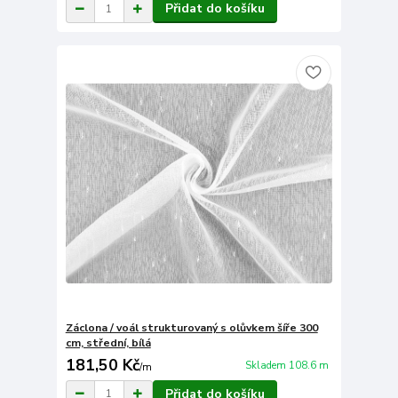
Přidat do košíku
Záclona / voál strukturovaný s olůvkem šíře 300
cm, střední, bílá
181,50 Kč
Skladem 108.6 m
/
m
Přidat do košíku