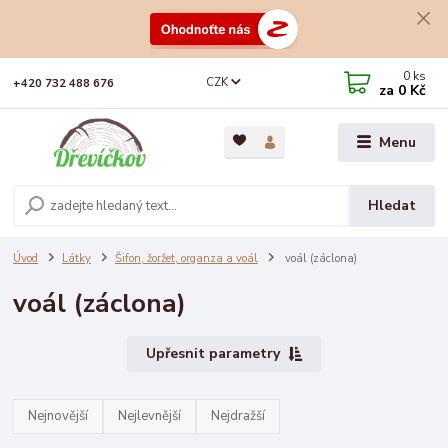
0
ks
CZK
+420 732 488 676
za
0 Kč
Menu
Hledat
Úvod
Látky
Šifon, žoržet, organza a voál
voál (záclona)
voál (záclona)
Upřesnit parametry
Nejnovější
Nejlevnější
Nejdražší