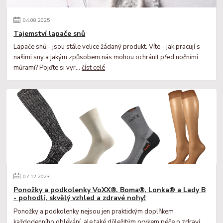
04
.
08
.
2025
Tajemství lapače snů
Lapače snů - jsou stále velice žádaný produkt. Víte - jak pracují s
našimi sny a jakým způsobem nás mohou ochránit před nočními
můrami? Pojďte si vyr...
číst celé
07
.
12
.
2023
Ponožky a podkolenky VoXX®, Boma®, Lonka® a Lady B
- pohodlí, skvělý vzhled a zdravé nohy!
Ponožky a podkolenky nejsou jen praktickým doplňkem
každodenního oblékání, ale také důležitým prvkem péče o zdraví