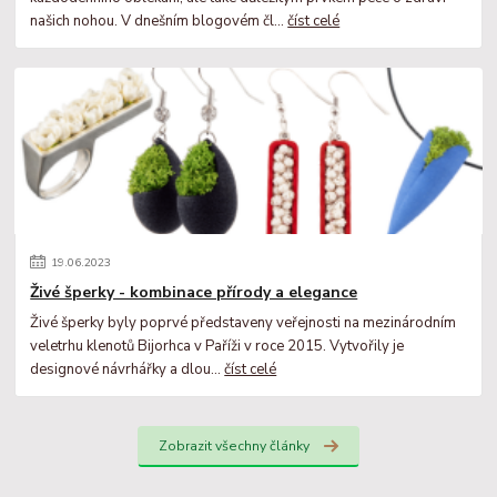
našich nohou. V dnešním blogovém čl...
číst celé
19
.
06
.
2023
Živé šperky - kombinace přírody a elegance
Živé šperky byly poprvé představeny veřejnosti na mezinárodním
veletrhu klenotů Bijorhca v Paříži v roce 2015. Vytvořily je
designové návrhářky a dlou...
číst celé
Zobrazit všechny články