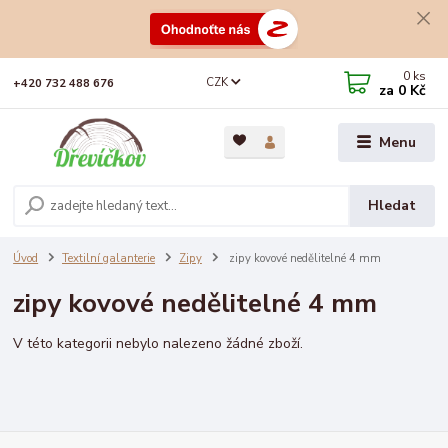
0
ks
CZK
+420 732 488 676
za
0 Kč
Menu
Hledat
Úvod
Textilní galanterie
Zipy
zipy kovové nedělitelné 4 mm
zipy kovové nedělitelné 4 mm
V této kategorii nebylo nalezeno žádné zboží.