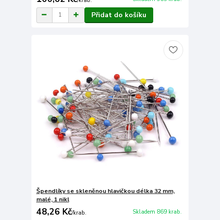
/
krab.
Přidat do košíku
Špendlíky se skleněnou hlavičkou délka 32 mm,
malé, 1 nikl
48,26 Kč
Skladem 869 krab.
/
krab.