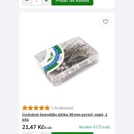
Přidat do košíku
1 hodnocení
Ozdobné špendlíky délka 38 mm perleť, malé, 1
bílá
21,47 Kč
Skladem 4175 krab.
/
krab.