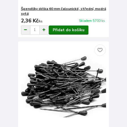
Špendlíky délka 60 mm čalounické, střední, modrá
sytá
2,36 Kč
Skladem 5700 ks
/
ks
Přidat do košíku