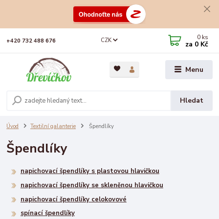
0
ks
CZK
+420 732 488 676
za
0 Kč
Menu
Hledat
Úvod
Textilní galanterie
Špendlíky
Špendlíky
napichovací špendlíky s plastovou hlavičkou
napichovací špendlíky se skleněnou hlavičkou
napichovací špendlíky celokovové
spínací špendlíky