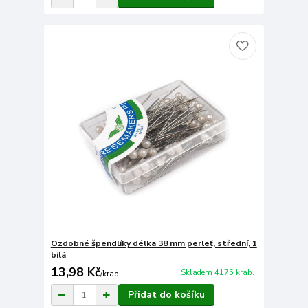
Ozdobné špendlíky délka 38 mm perleť, střední, 1
bílá
13,98 Kč
Skladem 4175 krab.
/
krab.
Přidat do košíku