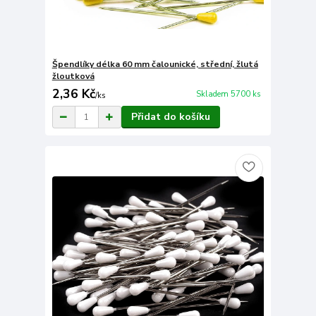
Špendlíky délka 60 mm čalounické, střední, žlutá
žloutková
2,36 Kč
Skladem 5700 ks
/
ks
Přidat do košíku