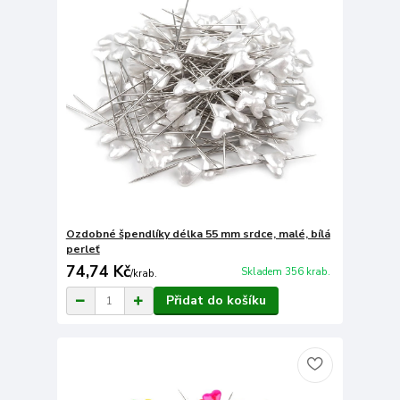
Ozdobné špendlíky délka 55 mm srdce, malé, bílá
perleť
74,74 Kč
Skladem 356 krab.
/
krab.
Přidat do košíku