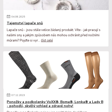
04
.
08
.
2025
Tajemství lapače snů
Lapače snů - jsou stále velice žádaný produkt. Víte - jak pracují s
našimi sny a jakým způsobem nás mohou ochránit před nočními
můrami? Pojďte si vyr...
číst celé
07
.
12
.
2023
Ponožky a podkolenky VoXX®, Boma®, Lonka® a Lady B
- pohodlí, skvělý vzhled a zdravé nohy!