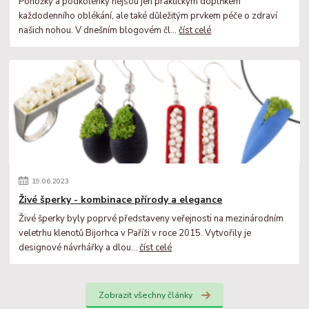
Ponožky a podkolenky nejsou jen praktickým doplňkem
každodenního oblékání, ale také důležitým prvkem péče o zdraví
našich nohou. V dnešním blogovém čl...
číst celé
19
.
06
.
2023
Živé šperky - kombinace přírody a elegance
Živé šperky byly poprvé představeny veřejnosti na mezinárodním
veletrhu klenotů Bijorhca v Paříži v roce 2015. Vytvořily je
designové návrhářky a dlou...
číst celé
Zobrazit všechny články