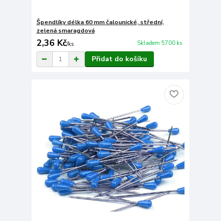
Špendlíky délka 60 mm čalounické, střední,
zelená smaragdová
2,36 Kč
Skladem 5700 ks
/
ks
Přidat do košíku