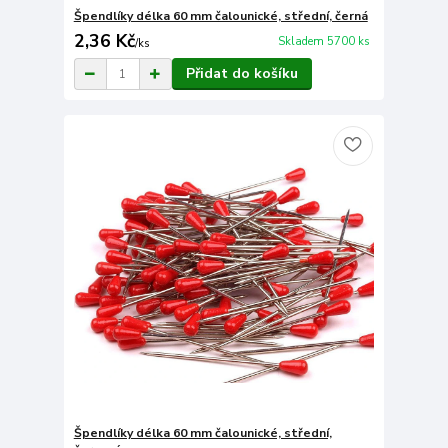
Špendlíky délka 60 mm čalounické, střední, černá
2,36 Kč
Skladem 5700 ks
/
ks
Přidat do košíku
Špendlíky délka 60 mm čalounické, střední,