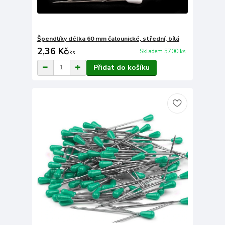
Špendlíky délka 60 mm čalounické, střední, bílá
2,36 Kč
Skladem 5700 ks
/
ks
Přidat do košíku