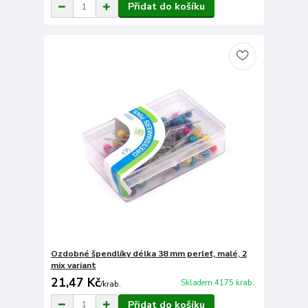
Přidat do košíku
Ozdobné špendlíky délka 38 mm perleť, malé, 2
mix variant
21,47 Kč
Skladem 4175 krab.
/
krab.
Přidat do košíku