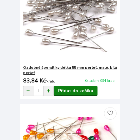
Ozdobné špendlíky délka 55 mm perleť, malé, bílá
perleť
83,84 Kč
Skladem 334 krab.
/
krab.
Přidat do košíku