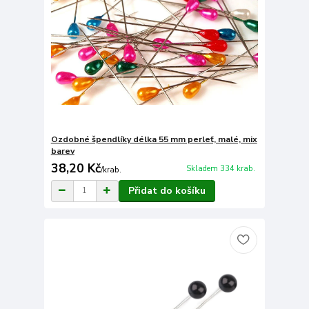
Ozdobné špendlíky délka 55 mm perleť, malé, mix
barev
38,20 Kč
Skladem 334 krab.
/
krab.
Přidat do košíku