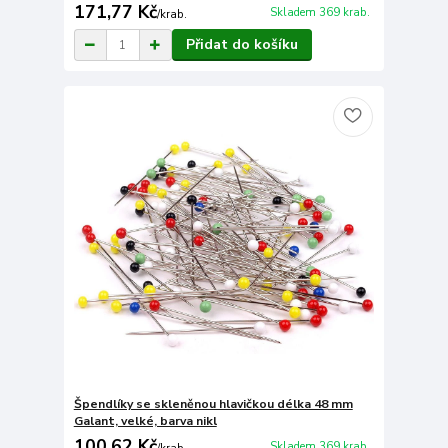
171,77 Kč
Skladem 369 krab.
/
krab.
Přidat do košíku
Špendlíky se skleněnou hlavičkou délka 48 mm
Galant, velké, barva nikl
100,62 Kč
Skladem 369 krab.