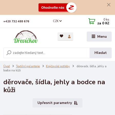
0
ks
CZK
+420 732 488 676
za
0 Kč
Menu
Hledat
Úvod
Textilní galanterie
Krejčovské potřeby
děrovače, šídla, jehly a
bodce na kůži
děrovače, šídla, jehly a bodce na
kůži
Upřesnit parametry