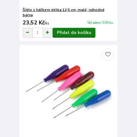
Šídlo s háčkem délka 12,5 cm, malé, náhodná
barva
23,52 Kč
Skladem 509 ks
/
ks
Přidat do košíku