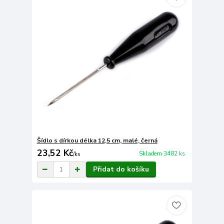
Šídlo s dírkou délka 12,5 cm, malé, černá
23,52 Kč
Skladem 3482 ks
/
ks
Přidat do košíku