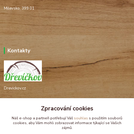
Milevsko, 399 01
Kontakty
Drevickov.cz
Ing. Tomáš Hajíček,MSc
Zpracování cookies
+420 732 488 676
(Po-Pá, 8-17 hod.)
Náš e-shop a partneři potřebují Váš
souhlas
s použitím souborů
cookies, aby Vám mohli zobrazovat informace týkající se Vašich
drevickov@drevickov.cz, info@drevickov.cz
zájmů.