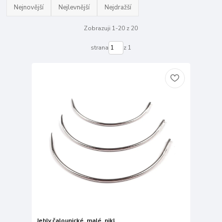
Nejnovější
Nejlevnější
Nejdražší
Zobrazuji 1-20 z 20
strana
z 1
Jehly čalounické, malé, nikl