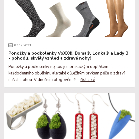
07
.
12
.
2023
Ponožky a podkolenky VoXX®, Boma®, Lonka® a Lady B
- pohodlí, skvělý vzhled a zdravé nohy!
Ponožky a podkolenky nejsou jen praktickým doplňkem
každodenního oblékání, ale také důležitým prvkem péče o zdraví
našich nohou. V dnešním blogovém čl...
číst celé