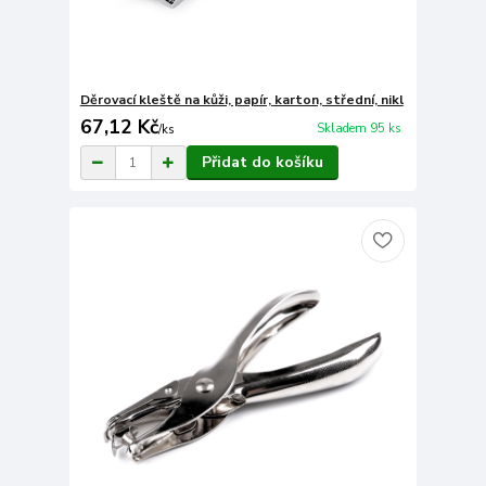
Děrovací kleště na kůži, papír, karton, střední, nikl
67,12 Kč
Skladem 95 ks
/
ks
Přidat do košíku