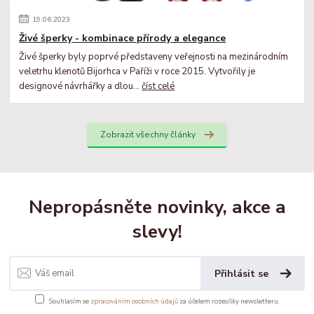
19
.
06
.
2023
Živé šperky - kombinace přírody a elegance
Živé šperky byly poprvé představeny veřejnosti na mezinárodním
veletrhu klenotů Bijorhca v Paříži v roce 2015. Vytvořily je
designové návrhářky a dlou...
číst celé
Zobrazit všechny články
Nepropásněte novinky, akce a
slevy!
Přihlásit se
Souhlasím se
zpracováním osobních údajů
za účelem rozesílky newsletteru.