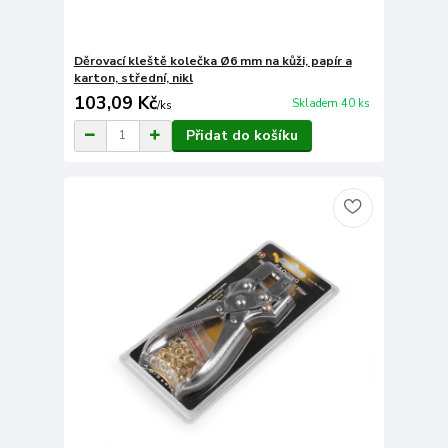
Děrovací kleště kolečka Ø6 mm na kůži, papír a
karton, střední, nikl
103,09 Kč
Skladem 40 ks
/
ks
Přidat do košíku