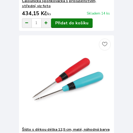
Čalounická sponkovačka s příslušenstvím,
střední, viz foto
434,15 Kč
Skladem 14 ks
/
ks
Přidat do košíku
Šídlo s dírkou délka 12,5 cm, malé, náhodná barva