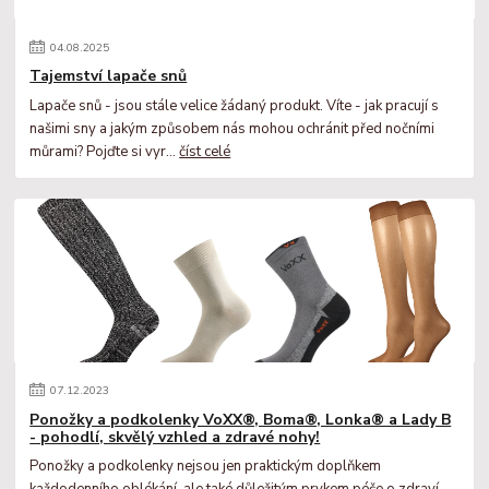
04
.
08
.
2025
Tajemství lapače snů
Lapače snů - jsou stále velice žádaný produkt. Víte - jak pracují s
našimi sny a jakým způsobem nás mohou ochránit před nočními
můrami? Pojďte si vyr...
číst celé
07
.
12
.
2023
Ponožky a podkolenky VoXX®, Boma®, Lonka® a Lady B
- pohodlí, skvělý vzhled a zdravé nohy!
Ponožky a podkolenky nejsou jen praktickým doplňkem