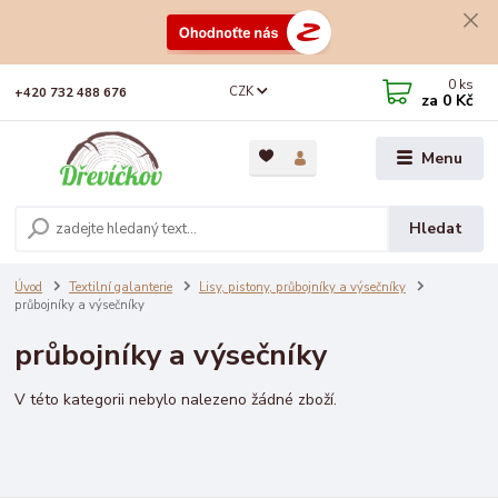
0
ks
CZK
+420 732 488 676
za
0 Kč
Menu
Hledat
Úvod
Textilní galanterie
Lisy, pistony, průbojníky a výsečníky
průbojníky a výsečníky
průbojníky a výsečníky
V této kategorii nebylo nalezeno žádné zboží.