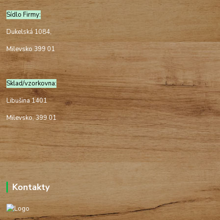
Sídlo Firmy:
Dukelská 1084,
Milevsko 399 01
Sklad/vzorkovna:
Libušina 1401
Milevsko, 399 01
Kontakty