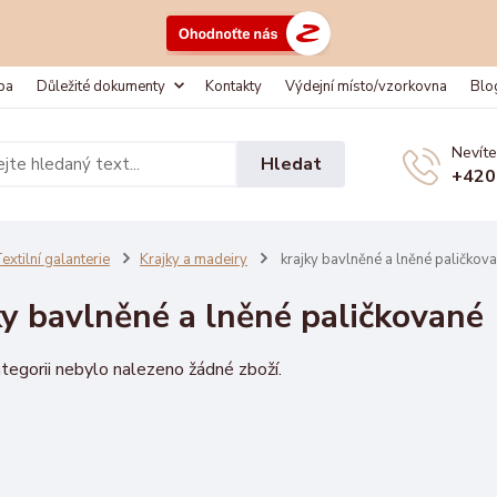
ba
Důležité dokumenty
Kontakty
Výdejní místo/vzorkovna
Blo
Nevíte
Hledat
+420
extilní galanterie
Krajky a madeiry
krajky bavlněné a lněné paličkov
ky bavlněné a lněné paličkované
tegorii nebylo nalezeno žádné zboží.