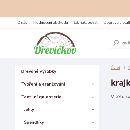
O nás
Hodnocení obchodu
Jak nakupovat
Doprava a plat
Úvod
T
Dřevěné výrobky
kraj
Tvoření a aranžování
V této ka
Textilní galanterie
Jehly
Špendlíky