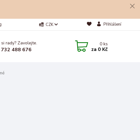
g
Přihlášení
CZK
 si rady? Zavolejte.
0
ks
za
0 Kč
 732 488 676
ané