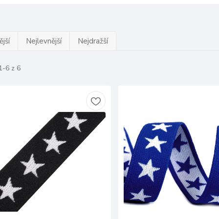
jší
Nejlevnější
Nejdražší
1-6 z 6