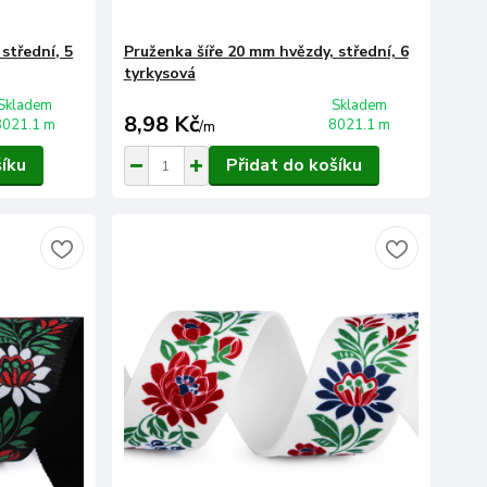
střední, 5
Pruženka šíře 20 mm hvězdy, střední, 6
tyrkysová
Skladem
Skladem
8,98 Kč
8021.1 m
8021.1 m
/
m
šíku
Přidat do košíku