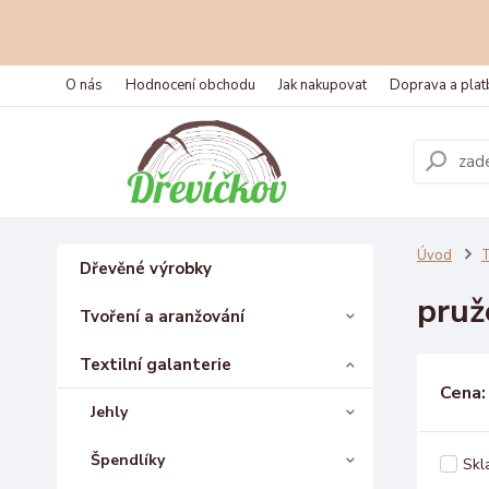
O nás
Hodnocení obchodu
Jak nakupovat
Doprava a plat
Úvod
T
Dřevěné výrobky
pruž
Tvoření a aranžování
Textilní galanterie
Cena:
Jehly
Špendlíky
Skl