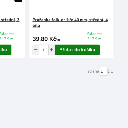
 střední, 3
Pruženka folklor šíře 40 mm, střední, 4
bílá
Skladem
Skladem
39,80 Kč
317.9 m
317.9 m
/
m
šíku
Přidat do košíku
strana
z 1