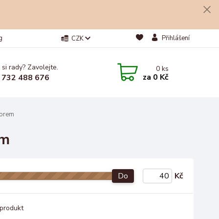
g
Přihlášení
CZK
 si rady? Zavolejte.
0
ks
za
0 Kč
 732 488 676
zorem
em
Do
Kč
produkt