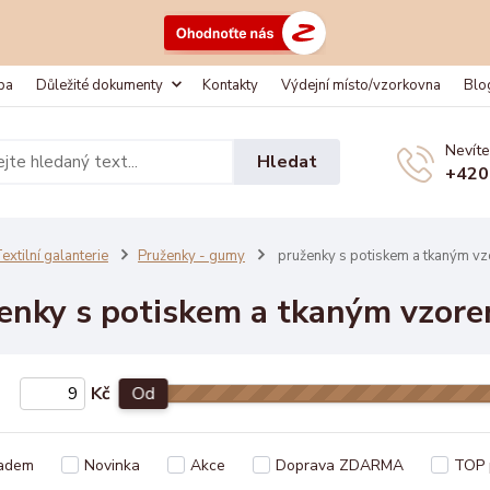
ba
Důležité dokumenty
Kontakty
Výdejní místo/vzorkovna
Blo
Nevíte
Hledat
+420
extilní galanterie
Pruženky - gumy
pruženky s potiskem a tkaným v
enky s potiskem a tkaným vzor
Kč
Od
adem
Novinka
Akce
Doprava ZDARMA
TOP 