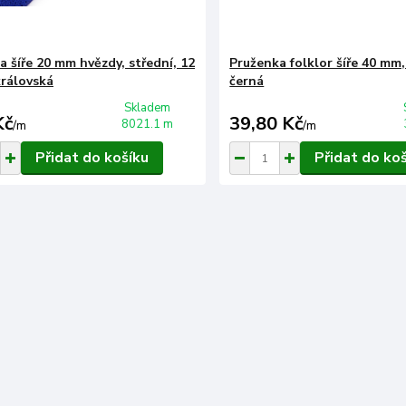
a šíře 20 mm hvězdy, střední, 12
Pruženka folklor šíře 40 mm,
rálovská
černá
Skladem
Kč
39,80 Kč
8021.1 m
/
m
/
m
Přidat do košíku
Přidat do ko