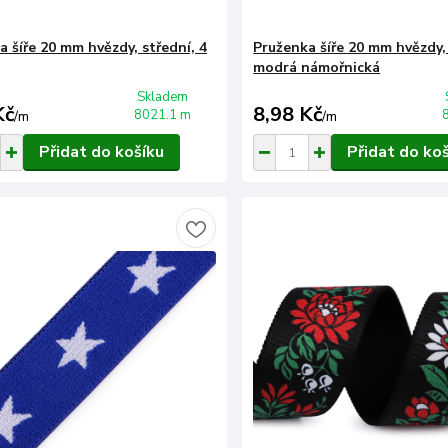
a šíře 20 mm hvězdy, střední, 4
Pruženka šíře 20 mm hvězdy, 
modrá námořnická
Skladem
Kč
8,98 Kč
8021.1 m
/
m
/
m
Přidat do košíku
Přidat do ko