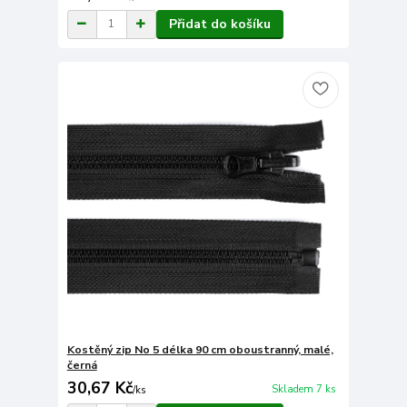
Přidat do košíku
Kostěný zip No 5 délka 90 cm oboustranný, malé,
černá
30,67 Kč
Skladem 7 ks
/
ks