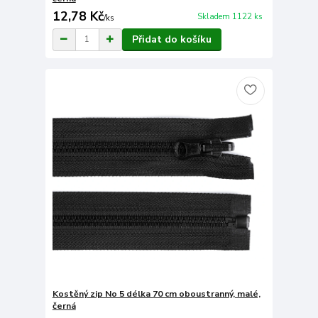
12,78 Kč
Skladem 1122 ks
/
ks
Přidat do košíku
Kostěný zip No 5 délka 70 cm oboustranný, malé,
černá