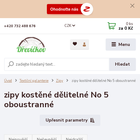
0
ks
CZK
+420 732 488 676
za
0 Kč
Menu
Hledat
Úvod
Textilní galanterie
Zipy
zipy kostěné dělitelné No 5 oboustranné
zipy kostěné dělitelné No 5
oboustranné
Upřesnit parametry
Nejnovější
Nejlevnější
Nejdražší