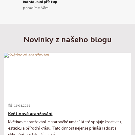
Individuální přístup
poradíme Vám
Novinky z našeho blogu
16
.
04
.
2026
Květinové aranžování
Květinové aranžování je starověké umění, které spojuje kreativitu,
estetiku a přírodní krásu. Tato činnost nejenže přináší radost a
uklidnění, ale tak...
číst celé