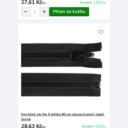
27,61 Kč
Skladem 1192 ks
/
ks
Přidat do košíku
Kostěný zip No 5 délka 80 cm oboustranný, malé,
černá
28,63 Kč
Skladem 528 ks
/
ks