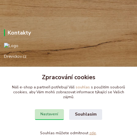
Kontakty
Drevickov.cz
Ing. Tomáš Hajíček,MSc
+420 732 488 676
Zpracování cookies
(Po-Pá, 8-17 hod.)
Náš e-shop a partneři potřebují Váš
souhlas
s použitím souborů
cookies, aby Vám mohli zobrazovat informace týkající se Vašich
drevickov@drevickov.cz, info@drevickov.cz
zájmů.
Souhlasím
Nastavení
Souhlas můžete odmítnout
zde
.