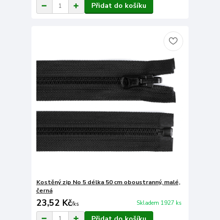
Přidat do košíku
Kostěný zip No 5 délka 50 cm oboustranný, malé,
černá
23,52 Kč
Skladem 1927 ks
/
ks
Přidat do košíku