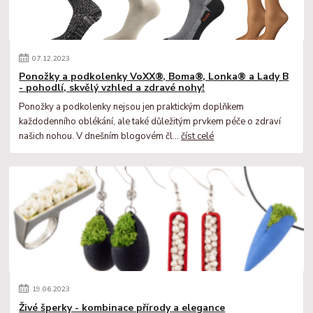
07
.
12
.
2023
Ponožky a podkolenky VoXX®, Boma®, Lonka® a Lady B
- pohodlí, skvělý vzhled a zdravé nohy!
Ponožky a podkolenky nejsou jen praktickým doplňkem
každodenního oblékání, ale také důležitým prvkem péče o zdraví
našich nohou. V dnešním blogovém čl...
číst celé
19
.
06
.
2023
Živé šperky - kombinace přírody a elegance