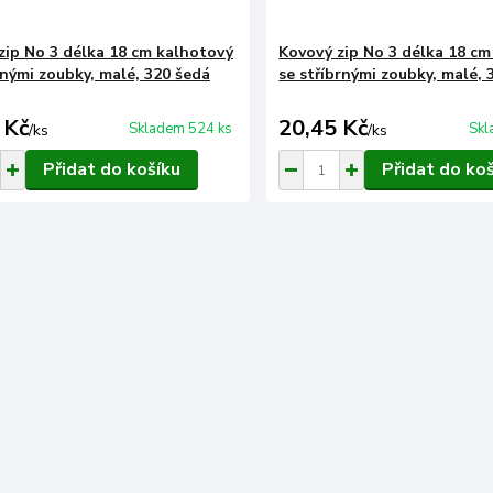
zip No 3 délka 18 cm kalhotový
Kovový zip No 3 délka 18 c
nými zoubky, malé, 320 šedá
se stříbrnými zoubky, malé, 
 Kč
20,45 Kč
Skladem 524 ks
Skl
/
ks
/
ks
Přidat do košíku
Přidat do ko