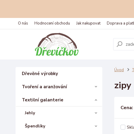
O nás
Hodnocení obchodu
Jak nakupovat
Doprava a plat
Úvod
T
Dřevěné výrobky
zipy
Tvoření a aranžování
Textilní galanterie
Cena:
Jehly
Špendlíky
Skl