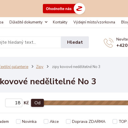
ba
Důležité dokumenty
Kontakty
Výdejní místo/vzorkovna
Blo
Nevíte
Hledat
+420
extilní galanterie
Zipy
zipy kovové nedělitelné No 3
 kovové nedělitelné No 3
Kč
Od
adem
Novinka
Akce
Doprava ZDARMA
TOP 