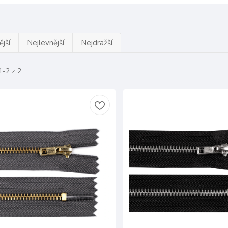
jší
Nejlevnější
Nejdražší
1-2 z 2