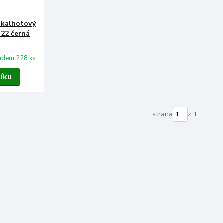
m kalhotový
322 černá
adem 228 ks
šíku
strana
z 1