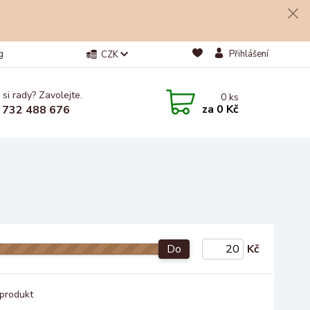
g
Přihlášení
CZK
 si rady? Zavolejte.
0
ks
za
0 Kč
 732 488 676
Do
Kč
produkt