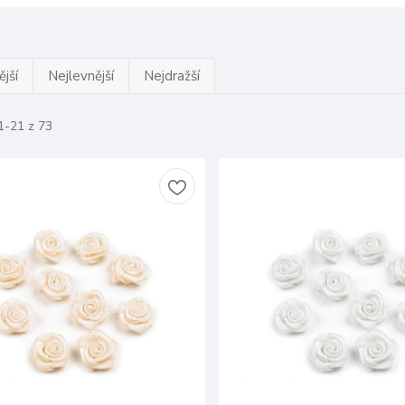
jší
Nejlevnější
Nejdražší
1-21 z 73