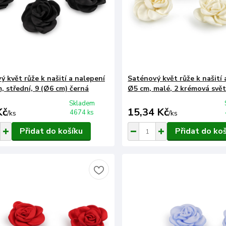
ý květ růže k našití a nalepení
Saténový květ růže k našití 
, střední, 9 (Ø6 cm) černá
Ø5 cm, malé, 2 krémová svět
Skladem
Kč
15,34 Kč
4674 ks
/
ks
/
ks
Přidat do košíku
Přidat do ko