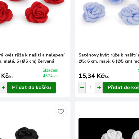
ý květ růže k našití a nalepení
Saténový květ růže k našití 
m, malé, 5 (Ø5 cm) červená
Ø5; 6 cm, malé, 6 (Ø5 cm) m
Skladem
 Kč
15,34 Kč
4674 ks
/
ks
/
ks
Přidat do košíku
Přidat do ko