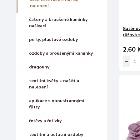
nalepení
šatony a broušené kamínky
našívací
Saténov
růžová s
perly, plastové ozdoby
2,60 
ozdoby s broušenými kamínky
dragouny
textilní květy k našití a
nalepení
aplikace s oboustrannými
flitry
řetězy a řetízky
textilní a ostatní ozdoby