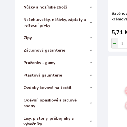
Nůžky a nožířské zboží
Saténov
krémová
Nažehlovačky, nášivky, záplaty a
reflexní prvky
5,71 
Zipy
Záclonová galanterie
Pruženky - gumy
Plastová galanterie
Ozdoby kovové na textil
Oděvní, opaskové a laclové
spony
Lisy, pistony, průbojníky a
výsečníky