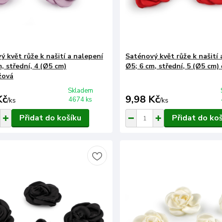
ý květ růže k našití a nalepení
Saténový květ růže k našití 
, střední, 4 (Ø5 cm)
Ø5; 6 cm, střední, 5 (Ø5 cm)
žová
Skladem
Kč
9,98 Kč
4674 ks
/
ks
/
ks
Přidat do košíku
Přidat do ko