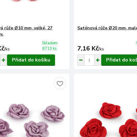
á růže Ø10 mm, velké, 27
Saténová růže Ø20 mm, malé,
v.
Skladem
Kč
7,16 Kč
8710 ks
/
ks
/
ks
Přidat do košíku
Přidat do ko