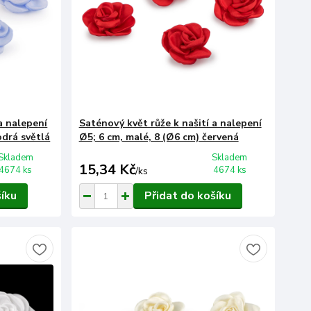
a nalepení
Saténový květ růže k našití a nalepení
odrá světlá
Ø5; 6 cm, malé, 8 (Ø6 cm) červená
Skladem
Skladem
15,34 Kč
4674 ks
4674 ks
/
ks
šíku
Přidat do košíku