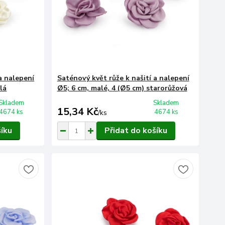
a nalepení
Saténový květ růže k našití a nalepení
lá
Ø5; 6 cm, malé, 4 (Ø5 cm) starorůžová
Skladem
Skladem
15,34 Kč
4674 ks
4674 ks
/
ks
šíku
Přidat do košíku