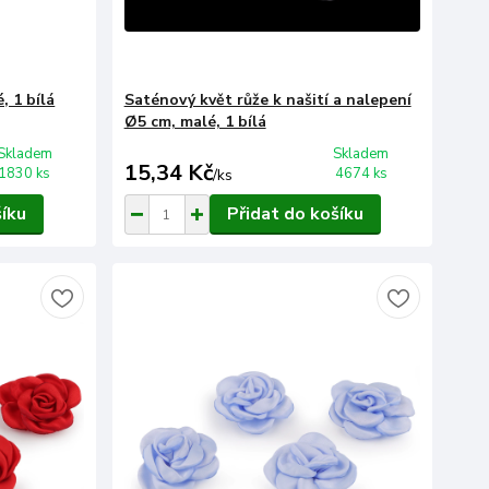
 1 bílá
Saténový květ růže k našití a nalepení
Ø5 cm, malé, 1 bílá
Skladem
Skladem
15,34 Kč
1830 ks
4674 ks
/
ks
šíku
Přidat do košíku