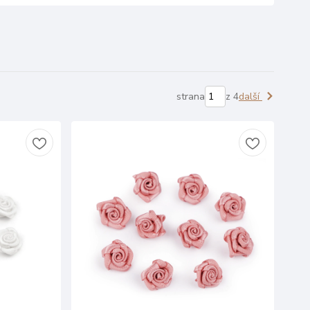
strana
z 4
další