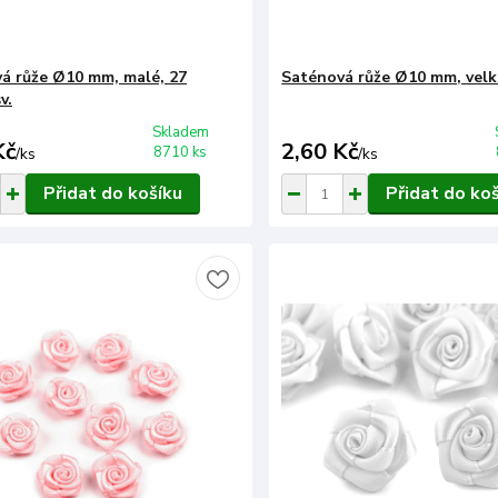
á růže Ø10 mm, malé, 27
Saténová růže Ø10 mm, velké
v.
Skladem
Kč
2,60 Kč
8710 ks
/
ks
/
ks
Přidat do košíku
Přidat do ko