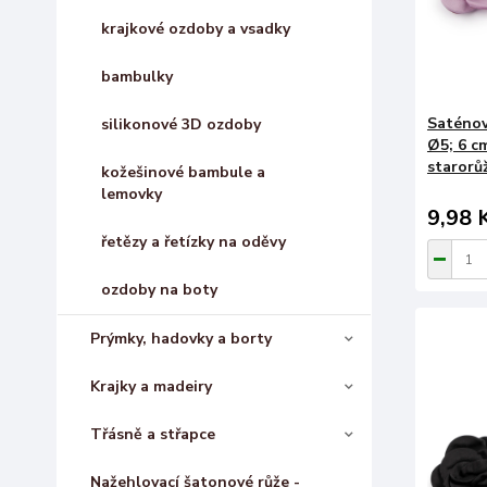
krajkové ozdoby a vsadky
bambulky
Saténov
silikonové 3D ozdoby
Ø5; 6 cm
starorů
kožešinové bambule a
lemovky
9,98 
řetězy a řetízky na oděvy
ozdoby na boty
Prýmky, hadovky a borty
Krajky a madeiry
Třásně a střapce
Nažehlovací šatonové růže -