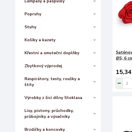
Lampasy a paspulky
Popruhy
Stuhy
Košíky a kazety
Saténov
Křestní a smuteční doplňky
Ø5; 6 c
Zbytkový výprodej
15,34
Respirátory, testy, roušky a
štíty
Výrobky z šicí dílny Stoklasa
Lisy, pistony, průchodky,
průbojníky a výsečníky
Brzdičky a koncovky