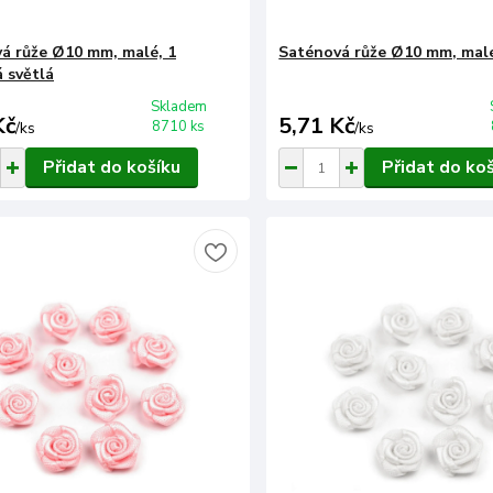
á růže Ø10 mm, malé, 1
Saténová růže Ø10 mm, malé
 světlá
Skladem
Kč
5,71 Kč
8710 ks
/
ks
/
ks
Přidat do košíku
Přidat do ko