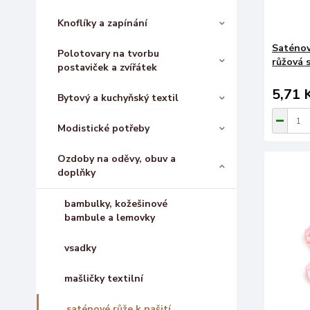
Knoflíky a zapínání
Saténov
Polotovary na tvorbu
růžová s
postaviček a zvířátek
5,71 
Bytový a kuchyňský textil
Modistické potřeby
Ozdoby na oděvy, obuv a
doplňky
bambulky, kožešinové
bambule a lemovky
vsadky
mašličky textilní
saténové růže k našití,