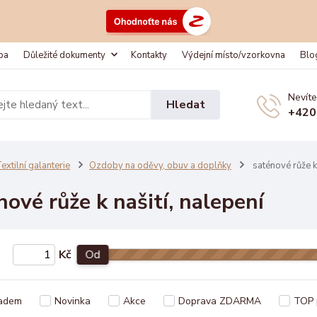
ba
Důležité dokumenty
Kontakty
Výdejní místo/vzorkovna
Blo
Nevíte
Hledat
+420
extilní galanterie
Ozdoby na oděvy, obuv a doplňky
saténové růže k 
nové růže k našití, nalepení
Kč
Od
adem
Novinka
Akce
Doprava ZDARMA
TOP 