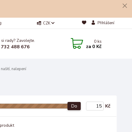
g
Přihlášení
CZK
 si rady? Zavolejte.
0
ks
za
0 Kč
 732 488 676
našití, nalepení
Do
Kč
produkt