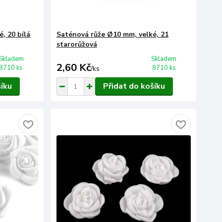
, 20 bílá
Saténová růže Ø10 mm, velké, 21
starorůžová
Skladem
Skladem
2,60 Kč
8710 ks
8710 ks
/
ks
šíku
Přidat do košíku