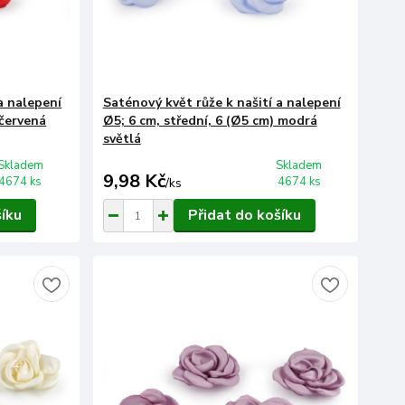
a nalepení
Saténový květ růže k našití a nalepení
 červená
Ø5; 6 cm, střední, 6 (Ø5 cm) modrá
světlá
Skladem
Skladem
9,98 Kč
4674 ks
4674 ks
/
ks
šíku
Přidat do košíku