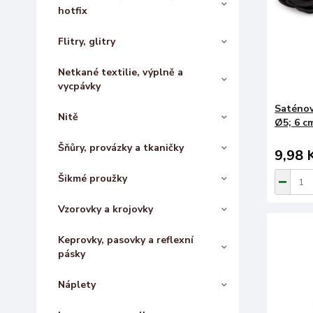
hotfix
Flitry, glitry
Netkané textilie, výplně a
vycpávky
Saténov
Nitě
Ø5; 6 cm
Šňůry, provázky a tkaničky
9,98 
Šikmé proužky
Vzorovky a krojovky
Keprovky, pasovky a reflexní
pásky
Náplety