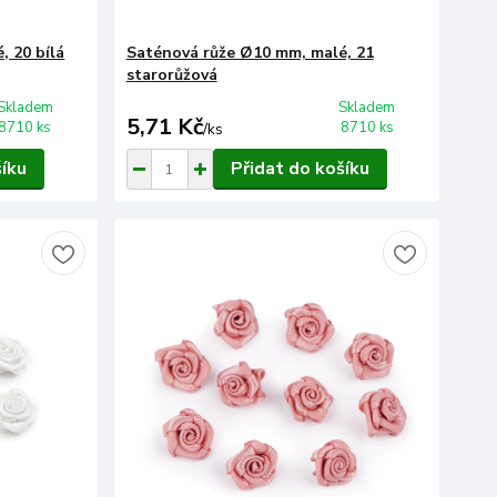
, 20 bílá
Saténová růže Ø10 mm, malé, 21
starorůžová
Skladem
Skladem
5,71 Kč
8710 ks
8710 ks
/
ks
šíku
Přidat do košíku