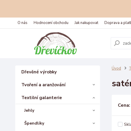
O nás
Hodnocení obchodu
Jak nakupovat
Doprava a plat
Úvod
T
Dřevěné výrobky
saté
Tvoření a aranžování
Textilní galanterie
Cena:
Jehly
Špendlíky
Skl