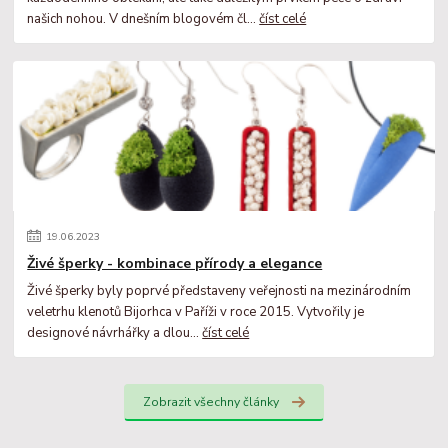
našich nohou. V dnešním blogovém čl...
číst celé
19
.
06
.
2023
Živé šperky - kombinace přírody a elegance
Živé šperky byly poprvé představeny veřejnosti na mezinárodním
veletrhu klenotů Bijorhca v Paříži v roce 2015. Vytvořily je
designové návrhářky a dlou...
číst celé
Zobrazit všechny články