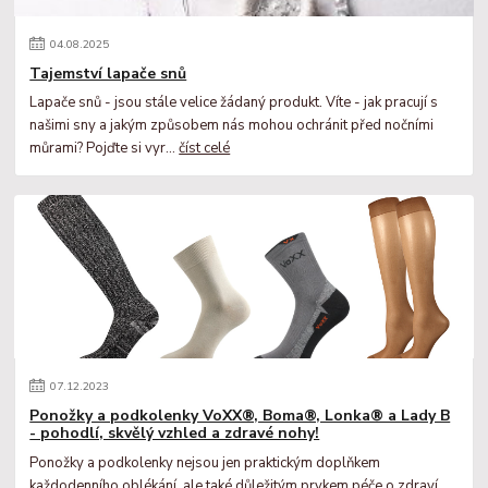
04
.
08
.
2025
Tajemství lapače snů
Lapače snů - jsou stále velice žádaný produkt. Víte - jak pracují s
našimi sny a jakým způsobem nás mohou ochránit před nočními
můrami? Pojďte si vyr...
číst celé
07
.
12
.
2023
Ponožky a podkolenky VoXX®, Boma®, Lonka® a Lady B
- pohodlí, skvělý vzhled a zdravé nohy!
Ponožky a podkolenky nejsou jen praktickým doplňkem
každodenního oblékání, ale také důležitým prvkem péče o zdraví