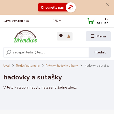
0
ks
CZK
+420 732 488 676
za
0 Kč
Menu
Hledat
Úvod
Textilní galanterie
Prýmky, hadovky a borty
hadovky a sutašky
hadovky a sutašky
V této kategorii nebylo nalezeno žádné zboží.