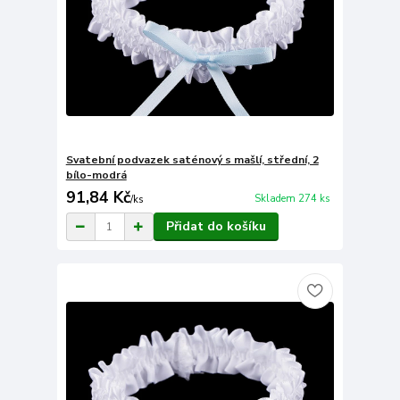
Svatební podvazek saténový s mašlí, střední, 2
bílo-modrá
91,84 Kč
Skladem 274 ks
/
ks
Přidat do košíku