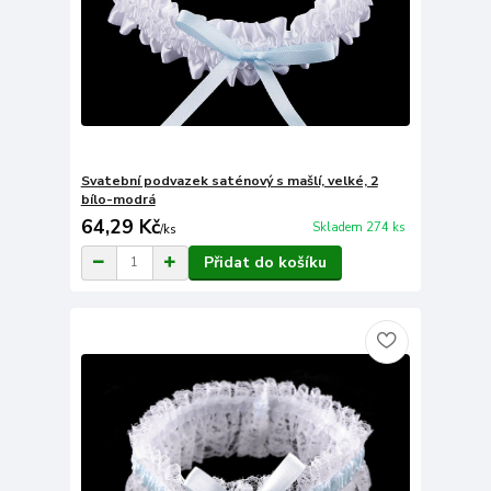
Svatební podvazek saténový s mašlí, velké, 2
bílo-modrá
64,29 Kč
Skladem 274 ks
/
ks
Přidat do košíku