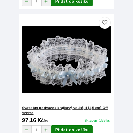
Přidat do košíku
Svatební podvazek krajkový, velké, 4 (4,5 cm) Off
White
97,16 Kč
Skladem 159 ks
/
ks
Přidat do košíku