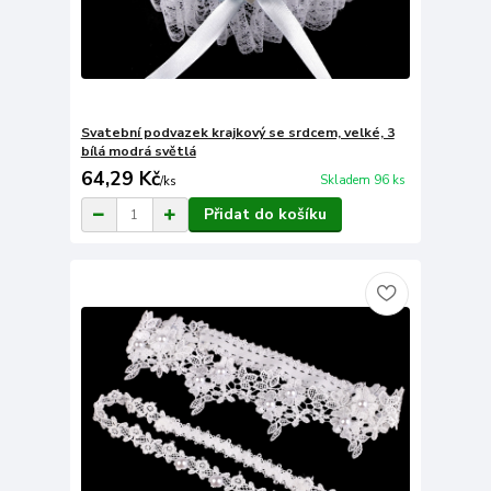
Svatební podvazek krajkový se srdcem, velké, 3
bílá modrá světlá
64,29 Kč
Skladem 96 ks
/
ks
Přidat do košíku