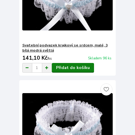
Svatební podvazek krajkový se srdcem, malé, 3
bílá modrá světlá
141,10 Kč
Skladem 96 ks
/
ks
Přidat do košíku