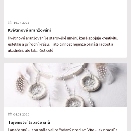
16
.
04
.
2026
Květinové aranžování
Květinové aranžování je starověké umění, které spojuje kreativitu,
estetiku a přírodní krásu. Tato činnost nejenže přináší radost a
uklidnění, ale tak...
číst celé
04
.
08
.
2025
Tajemství lapače snů
Lapače snů - jsou stále velice žádaný produkt. Víte - jak pracují s