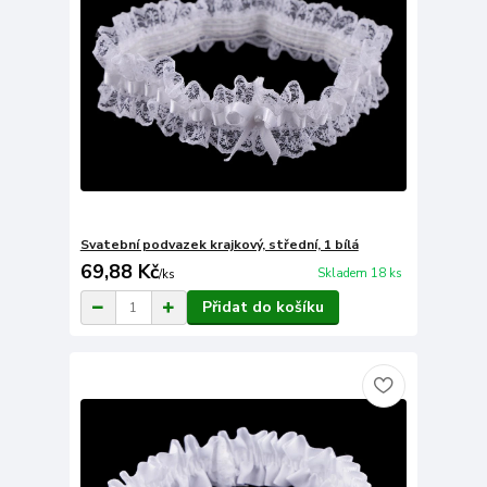
Svatební podvazek krajkový, střední, 1 bílá
69,88 Kč
Skladem 18 ks
/
ks
Přidat do košíku