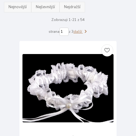
Nejnovější
Nejlevnější
Nejdražší
Zobrazuji 1-21 z 54
strana
z 3
další