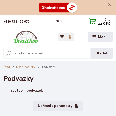
0
ks
CZK
+420 732 488 676
za
0 Kč
Menu
Hledat
Úvod
Módní doplňky
Podvazky
Podvazky
svatební podvazek
Upřesnit parametry