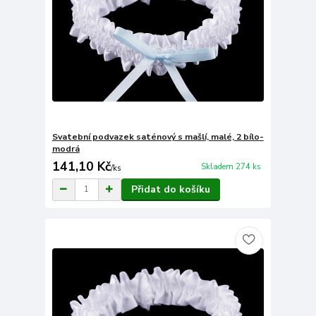
Svatební podvazek saténový s mašlí, malé, 2 bílo-
modrá
141,10 Kč
Skladem 274 ks
/
ks
Přidat do košíku