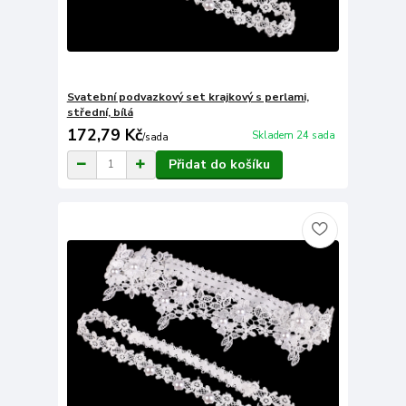
Svatební podvazkový set krajkový s perlami,
střední, bílá
172,79 Kč
Skladem 24 sada
/
sada
Přidat do košíku