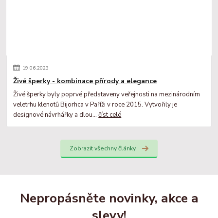
19
.
06
.
2023
Živé šperky - kombinace přírody a elegance
Živé šperky byly poprvé představeny veřejnosti na mezinárodním
veletrhu klenotů Bijorhca v Paříži v roce 2015. Vytvořily je
designové návrhářky a dlou...
číst celé
Zobrazit všechny články
Nepropásněte novinky, akce a
slevy!