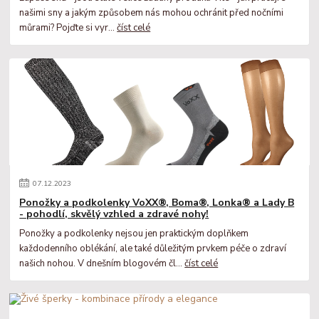
našimi sny a jakým způsobem nás mohou ochránit před nočními
můrami? Pojďte si vyr...
číst celé
07
.
12
.
2023
Ponožky a podkolenky VoXX®, Boma®, Lonka® a Lady B
- pohodlí, skvělý vzhled a zdravé nohy!
Ponožky a podkolenky nejsou jen praktickým doplňkem
každodenního oblékání, ale také důležitým prvkem péče o zdraví
našich nohou. V dnešním blogovém čl...
číst celé