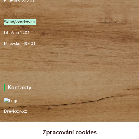
Milevsko 399 01
Sklad/vzorkovna:
Libušina 1401
Milevsko, 399 01
Kontakty
Drevickov.cz
Ing. Tomáš Hajíček,MSc
Zpracování cookies
+420 732 488 676
(Po-Pá, 8-17 hod.)