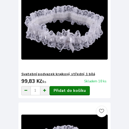
Svatební podvazek krajkový, střední, 1 bílá
99,83 Kč
Skladem 18 ks
/
ks
Přidat do košíku