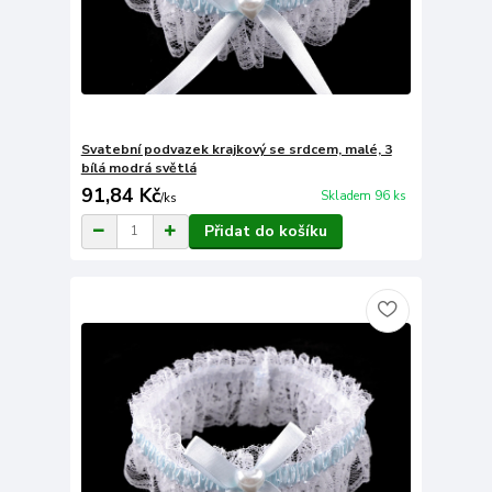
Svatební podvazek krajkový se srdcem, malé, 3
bílá modrá světlá
91,84 Kč
Skladem 96 ks
/
ks
Přidat do košíku