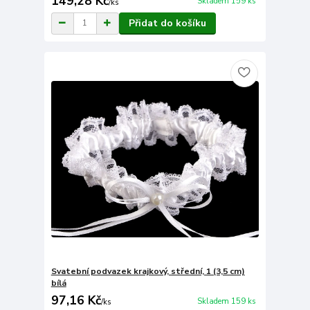
149,28 Kč
Skladem 159 ks
/
ks
Přidat do košíku
Svatební podvazek krajkový, střední, 1 (3,5 cm)
bílá
97,16 Kč
Skladem 159 ks
/
ks