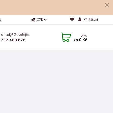
g
Přihlášení
CZK
 si rady? Zavolejte.
0
ks
za
0 Kč
 732 488 676