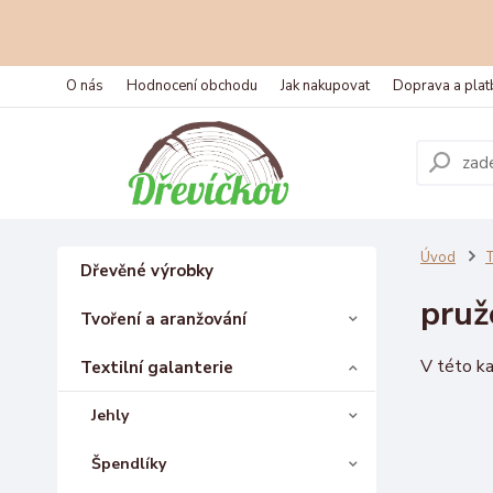
O nás
Hodnocení obchodu
Jak nakupovat
Doprava a plat
Úvod
T
Dřevěné výrobky
pruž
Tvoření a aranžování
V této ka
Textilní galanterie
Jehly
Špendlíky