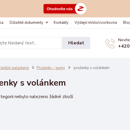
ba
Důležité dokumenty
Kontakty
Výdejní místo/vzorkovna
Blo
Nevíte
Hledat
+420
extilní galanterie
Pruženky - gumy
pruženky s volánkem
enky s volánkem
tegorii nebylo nalezeno žádné zboží.