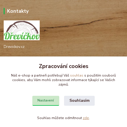
Kontakty
Drevickov.cz
Ing. Tomáš Hajíček,MSc
+420 732 488 676
Zpracování cookies
(Po-Pá, 8-17 hod.)
Náš e-shop a partneři potřebují Váš
souhlas
s použitím souborů
cookies, aby Vám mohli zobrazovat informace týkající se Vašich
drevickov@drevickov.cz, info@drevickov.cz
zájmů.
Souhlasím
Nastavení
Souhlas můžete odmítnout
zde
.
Vytvořeno na
Eshop-rychle.cz