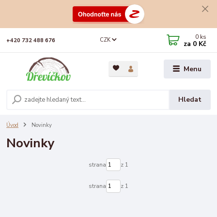
0
ks
CZK
+420 732 488 676
za
0 Kč
Menu
Hledat
Úvod
Novinky
Novinky
strana
z 1
strana
z 1