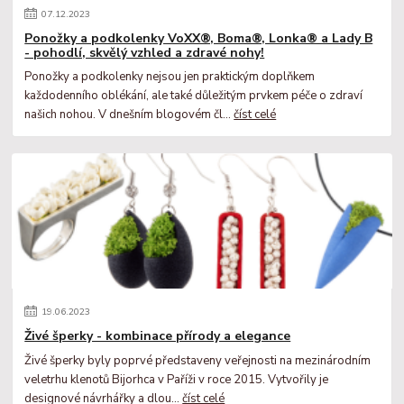
07
.
12
.
2023
Ponožky a podkolenky VoXX®, Boma®, Lonka® a Lady B
- pohodlí, skvělý vzhled a zdravé nohy!
Ponožky a podkolenky nejsou jen praktickým doplňkem
každodenního oblékání, ale také důležitým prvkem péče o zdraví
našich nohou. V dnešním blogovém čl...
číst celé
19
.
06
.
2023
Živé šperky - kombinace přírody a elegance
Živé šperky byly poprvé představeny veřejnosti na mezinárodním
veletrhu klenotů Bijorhca v Paříži v roce 2015. Vytvořily je
designové návrhářky a dlou...
číst celé