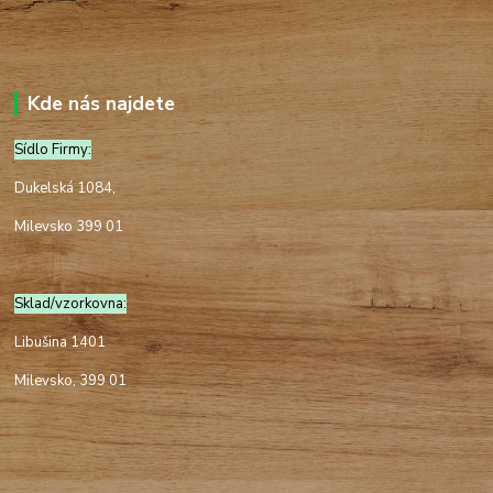
Kde nás najdete
Sídlo Firmy:
Dukelská 1084,
Milevsko 399 01
Sklad/vzorkovna:
Libušina 1401
Milevsko, 399 01