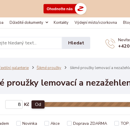
ba
Důležité dokumenty
Kontakty
Výdejní místo/vzorkovna
Blo
Nevíte
Hledat
+420
extilní galanterie
Šikmé proužky
šikmé proužky lemovací a nezažehl
é proužky lemovací a nezažehle
Kč
Od
adem
Novinka
Akce
Doprava ZDARMA
TOP 