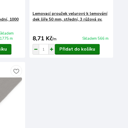
Lemovací proužek velurový k lemování
ední, 1000
dek šíře 50 mm, střední, 3 růžová sv.
Skladem
8,71 Kč
1775 m
Skladem 566 m
/
m
šíku
Přidat do košíku