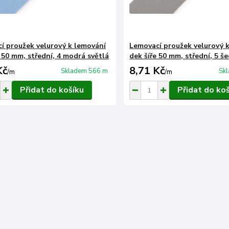
í proužek velurový k lemování
Lemovací proužek velurový 
 50 mm, střední, 4 modrá světlá
dek šíře 50 mm, střední, 5 š
Kč
8,71 Kč
Skladem 566 m
Sk
/
m
/
m
Přidat do košíku
Přidat do ko