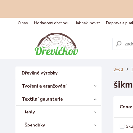
O nás
Hodnocení obchodu
Jak nakupovat
Doprava a plat
Úvod
T
Dřevěné výrobky
šikm
Tvoření a aranžování
Textilní galanterie
Cena:
Jehly
Špendlíky
Skl