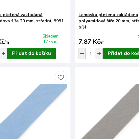
 pletená zakládaná
Lemovka pletená zakládaná
dová šíře 20 mm, střední, 9991
polyamidová šíře 20 mm, stř
bílá
Skladem
Kč
7,87 Kč
1775 m
/
m
/
m
Přidat do košíku
Přidat do ko