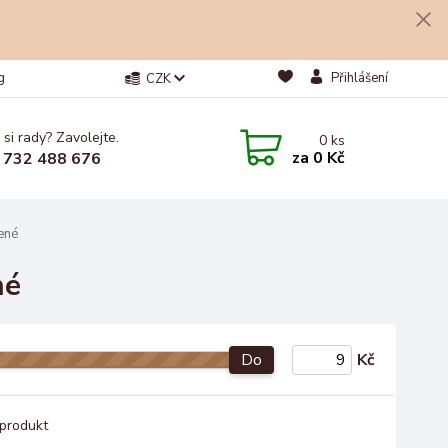
g
Přihlášení
CZK
 si rady? Zavolejte.
0
ks
za
0 Kč
 732 488 676
ené
né
Do
Kč
produkt