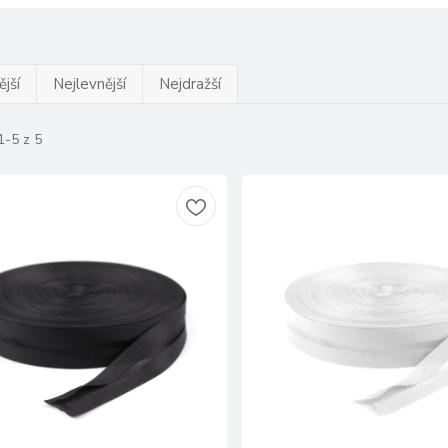
jší
Nejlevnější
Nejdražší
1-5 z 5