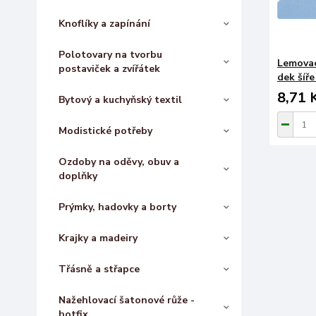
Knoflíky a zapínání
Polotovary na tvorbu
Lemovac
postaviček a zvířátek
dek šíře
8,71 
Bytový a kuchyňský textil
Modistické potřeby
Ozdoby na oděvy, obuv a
doplňky
Prýmky, hadovky a borty
Krajky a madeiry
Třásně a střapce
Nažehlovací šatonové růže -
hotfix