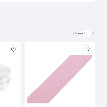
strana
z 1