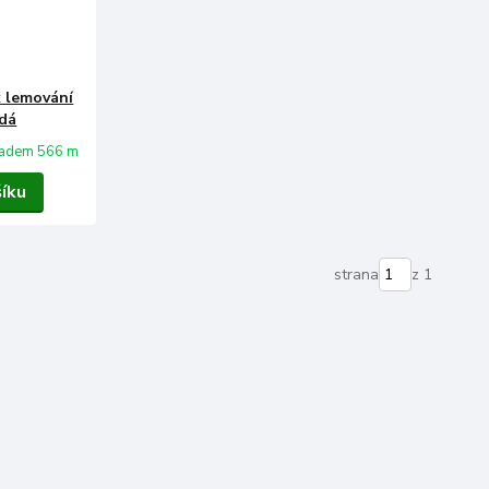
k lemování
edá
ladem 566 m
šíku
strana
z 1