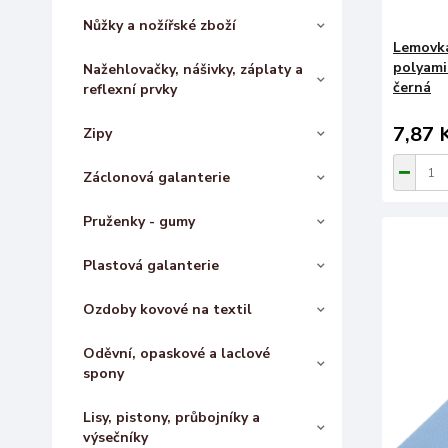
Nůžky a nožířské zboží
Lemovka
polyami
Nažehlovačky, nášivky, záplaty a
černá
reflexní prvky
7,87 
Zipy
Záclonová galanterie
Pruženky - gumy
Plastová galanterie
Ozdoby kovové na textil
Oděvní, opaskové a laclové
spony
Lisy, pistony, průbojníky a
výsečníky