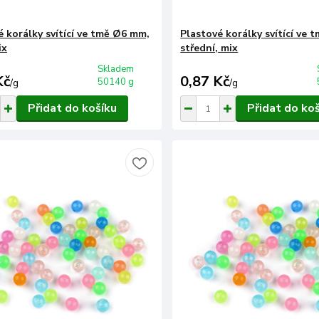
é korálky svítící ve tmě Ø6 mm,
Plastové korálky svítící ve
ix
střední, mix
Skladem
Kč
0,87 Kč
50140 g
/
g
/
g
Přidat do košíku
Přidat do ko