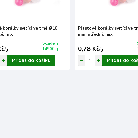
é korálky svítící ve tmě Ø10
Plastové korálky svítící ve 
é, mix
mm, střední, mix
Skladem
Kč
0,78 Kč
14900 g
/
g
/
g
Přidat do košíku
Přidat do ko