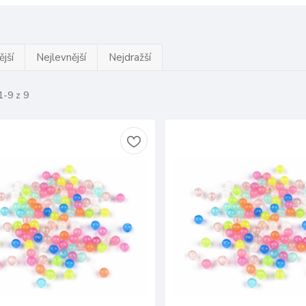
jší
Nejlevnější
Nejdražší
1-9 z 9