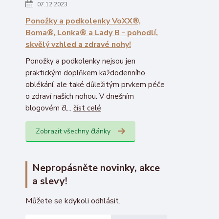
07.12.2023
Ponožky a podkolenky VoXX®,
Boma®, Lonka® a Lady B - pohodlí,
skvělý vzhled a zdravé nohy!
Ponožky a podkolenky nejsou jen
praktickým doplňkem každodenního
oblékání, ale také důležitým prvkem péče
o zdraví našich nohou. V dnešním
blogovém čl...
číst celé
Zobrazit všechny články
Nepropásněte novinky, akce
a slevy!
Můžete se kdykoli odhlásit.