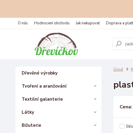
O nás
Hodnocení obchodu
Jak nakupovat
Doprava a plat
Úvod
K
Dřevěné výrobky
plas
Tvoření a aranžování
Textilní galanterie
Cena:
Látky
Bižuterie
Skl