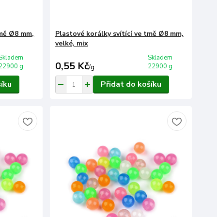
 tmě Ø8 mm,
Plastové korálky svítící ve tmě Ø8 mm,
velké, mix
Skladem
Skladem
0,55 Kč
22900 g
22900 g
/
g
šíku
Přidat do košíku