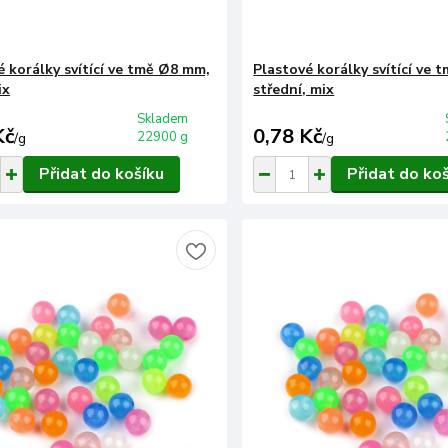
é korálky svítící ve tmě Ø8 mm,
Plastové korálky svítící ve
ix
střední, mix
Skladem
Kč
0,78 Kč
22900 g
/
g
/
g
Přidat do košíku
Přidat do ko