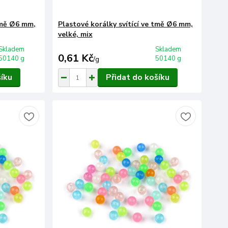
 tmě Ø6 mm,
Plastové korálky svítící ve tmě Ø6 mm,
velké, mix
Skladem
Skladem
0,61 Kč
50140 g
50140 g
/
g
šíku
Přidat do košíku