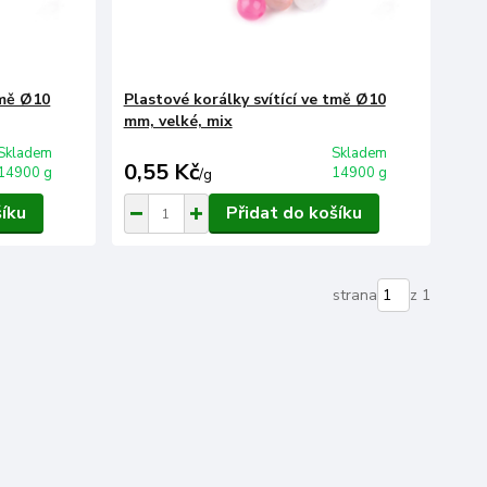
tmě Ø10
Plastové korálky svítící ve tmě Ø10
mm, velké, mix
Skladem
Skladem
0,55 Kč
14900 g
14900 g
/
g
šíku
Přidat do košíku
strana
z 1