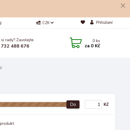
g
Přihlášení
CZK
 si rady? Zavolejte.
0
ks
za
0 Kč
 732 488 676
mě
Do
Kč
produkt