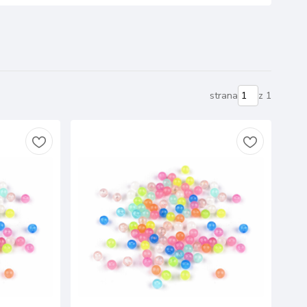
strana
z 1