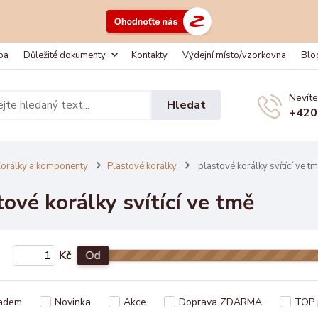
ba
Důležité dokumenty
Kontakty
Výdejní místo/vzorkovna
Blo
Nevíte
Hledat
+420
orálky a komponenty
Plastové korálky
plastové korálky svítící ve t
tové korálky svítící ve tmě
Kč
Od
adem
Novinka
Akce
Doprava ZDARMA
TOP 