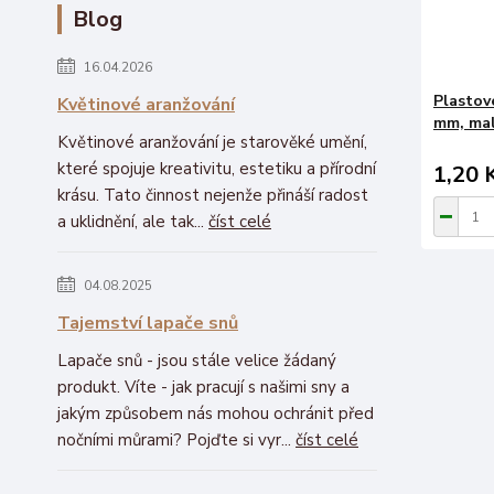
Blog
16.04.2026
Plastov
Květinové aranžování
mm, mal
Květinové aranžování je starověké umění,
které spojuje kreativitu, estetiku a přírodní
1,20 
krásu. Tato činnost nejenže přináší radost
a uklidnění, ale tak...
číst celé
04.08.2025
Tajemství lapače snů
Lapače snů - jsou stále velice žádaný
produkt. Víte - jak pracují s našimi sny a
jakým způsobem nás mohou ochránit před
nočními můrami? Pojďte si vyr...
číst celé