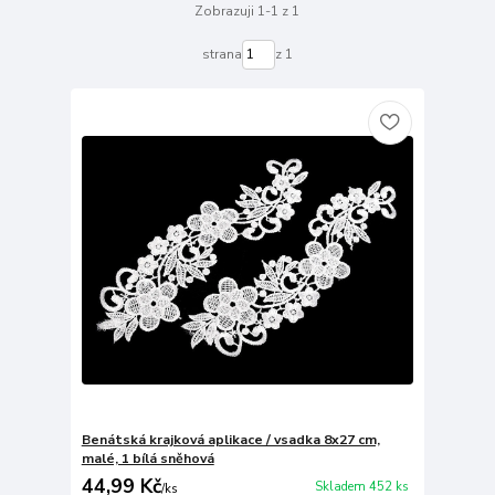
Zobrazuji 1-1 z 1
strana
z 1
Benátská krajková aplikace / vsadka 8x27 cm,
malé, 1 bílá sněhová
44,99 Kč
Skladem 452 ks
/
ks