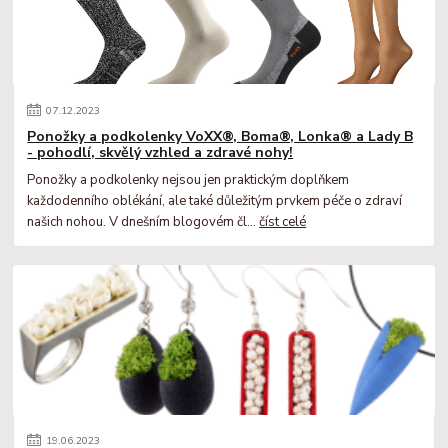
07
.
12
.
2023
Ponožky a podkolenky VoXX®, Boma®, Lonka® a Lady B
- pohodlí, skvělý vzhled a zdravé nohy!
Ponožky a podkolenky nejsou jen praktickým doplňkem
každodenního oblékání, ale také důležitým prvkem péče o zdraví
našich nohou. V dnešním blogovém čl...
číst celé
19
.
06
.
2023