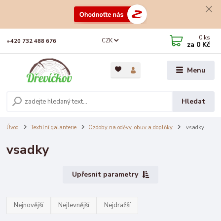
0
ks
CZK
+420 732 488 676
za
0 Kč
Menu
Hledat
Úvod
Textilní galanterie
Ozdoby na oděvy, obuv a doplňky
vsadky
vsadky
Upřesnit parametry
Nejnovější
Nejlevnější
Nejdražší