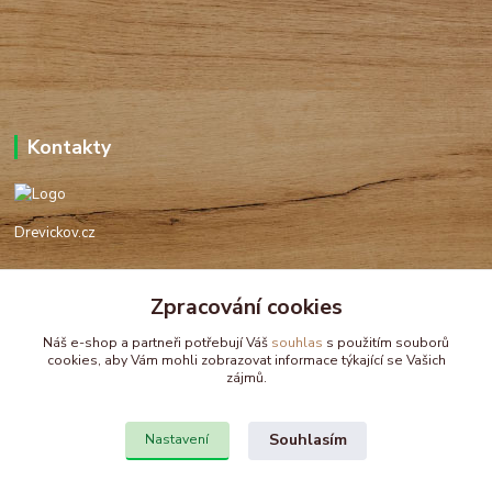
Kontakty
Drevickov.cz
Ing. Tomáš Hajíček,MSc
+420 732 488 676
Zpracování cookies
(Po-Pá, 8-17 hod.)
Náš e-shop a partneři potřebují Váš
souhlas
s použitím souborů
cookies, aby Vám mohli zobrazovat informace týkající se Vašich
drevickov@drevickov.cz, info@drevickov.cz
zájmů.
Souhlasím
Nastavení