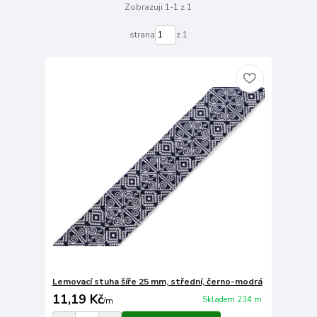
Zobrazuji 1-1 z 1
strana
z 1
Lemovací stuha šíře 25 mm, střední, černo-modrá
11,19 Kč
Skladem 234 m
/
m