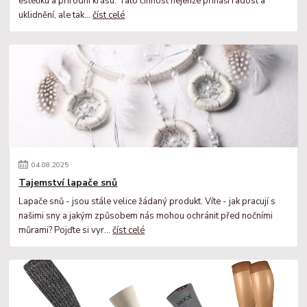
estetiku a přírodní krásu. Tato činnost nejenže přináší radost a
uklidnění, ale tak...
číst celé
04
.
08
.
2025
Tajemství lapače snů
Lapače snů - jsou stále velice žádaný produkt. Víte - jak pracují s
našimi sny a jakým způsobem nás mohou ochránit před nočními
můrami? Pojďte si vyr...
číst celé