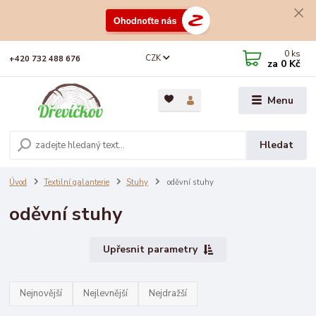
0
ks
CZK
+420 732 488 676
za
0 Kč
Menu
Hledat
Úvod
Textilní galanterie
Stuhy
oděvní stuhy
oděvní stuhy
Upřesnit parametry
Nejnovější
Nejlevnější
Nejdražší