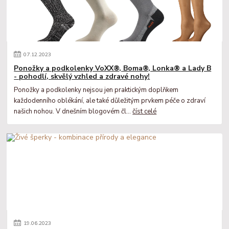
07
.
12
.
2023
Ponožky a podkolenky VoXX®, Boma®, Lonka® a Lady B
- pohodlí, skvělý vzhled a zdravé nohy!
Ponožky a podkolenky nejsou jen praktickým doplňkem
každodenního oblékání, ale také důležitým prvkem péče o zdraví
našich nohou. V dnešním blogovém čl...
číst celé
19
.
06
.
2023