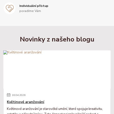
Individuální přístup
poradíme Vám
Novinky z našeho blogu
16
.
04
.
2026
Květinové aranžování
Květinové aranžování je starověké umění, které spojuje kreativitu,