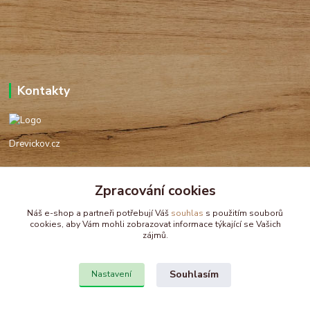
Kontakty
Drevickov.cz
Ing. Tomáš Hajíček,MSc
Zpracování cookies
+420 732 488 676
(Po-Pá, 8-17 hod.)
Náš e-shop a partneři potřebují Váš
souhlas
s použitím souborů
cookies, aby Vám mohli zobrazovat informace týkající se Vašich
drevickov@drevickov.cz, info@drevickov.cz
zájmů.
Souhlasím
Nastavení