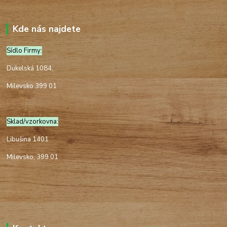
Kde nás najdete
Sídlo Firmy:
Dukelská 1084,
Milevsko 399 01
Sklad/vzorkovna:
Libušina 1401
Milevsko, 399 01