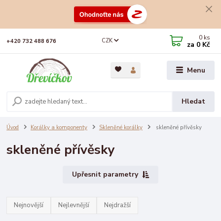
0
ks
CZK
+420 732 488 676
za
0 Kč
Menu
Hledat
Úvod
Korálky a komponenty
Skleněné korálky
skleněné přívěsky
skleněné přívěsky
Upřesnit parametry
Nejnovější
Nejlevnější
Nejdražší