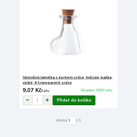
Skleněná lahvička s korkem srdce, hvězda, baňka,
velké, 6 transparent srdce
9,07 Kč
Skladem 5800 lahv.
/
lahv.
Přidat do košíku
strana
z 1