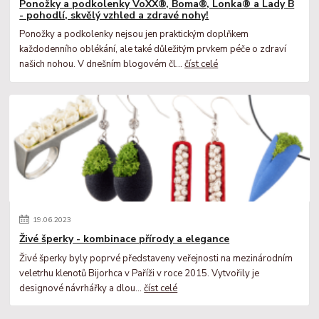
Ponožky a podkolenky VoXX®, Boma®, Lonka® a Lady B
- pohodlí, skvělý vzhled a zdravé nohy!
Ponožky a podkolenky nejsou jen praktickým doplňkem
každodenního oblékání, ale také důležitým prvkem péče o zdraví
našich nohou. V dnešním blogovém čl...
číst celé
19
.
06
.
2023
Živé šperky - kombinace přírody a elegance
Živé šperky byly poprvé představeny veřejnosti na mezinárodním
veletrhu klenotů Bijorhca v Paříži v roce 2015. Vytvořily je
designové návrhářky a dlou...
číst celé