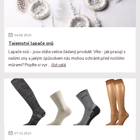
04
.
08
.
2025
Tajemství lapače snů
Lapače snů - jsou stále velice žádaný produkt. Víte - jak pracují s
našimi sny a jakým způsobem nás mohou ochránit před nočními
můrami? Pojďte si vyr...
číst celé
07
.
12
.
2023