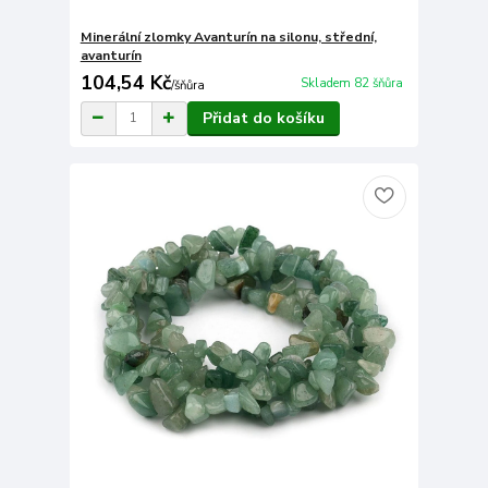
Minerální zlomky Avanturín na silonu, střední,
avanturín
104,54 Kč
Skladem 82 šňůra
/
šňůra
Přidat do košíku