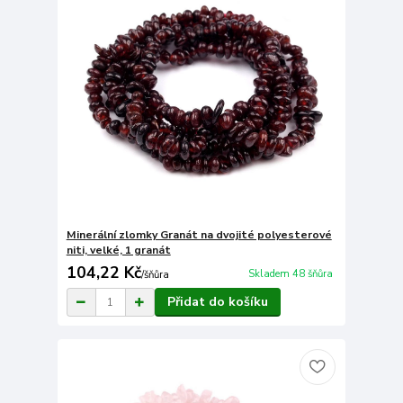
Minerální zlomky Granát na dvojité polyesterové
niti, velké, 1 granát
104,22 Kč
Skladem 48 šňůra
/
šňůra
Přidat do košíku