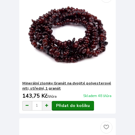
Minerální zlomky Granát na dvojité polyesterové
niti, střední, 1 granát
143,75 Kč
Skladem 48 šňůra
/
šňůra
Přidat do košíku