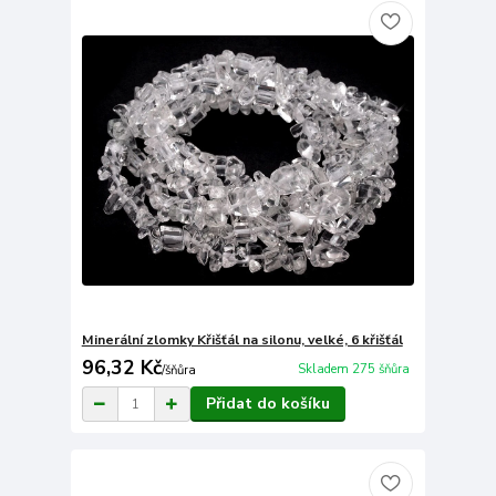
Minerální zlomky Křišťál na silonu, velké, 6 křišťál
96,32 Kč
Skladem 275 šňůra
/
šňůra
Přidat do košíku