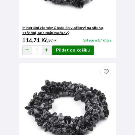
Minerální zlomky Obsidián vločkový na silonu,
střední, obsidián vločkový
114,71 Kč
Skladem 87 šňůra
/
šňůra
Přidat do košíku