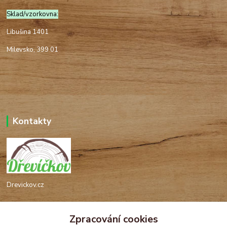
Sklad/vzorkovna:
Libušina 1401
Milevsko, 399 01
Kontakty
Drevickov.cz
Ing. Tomáš Hajíček,MSc
Zpracování cookies
+420 732 488 676