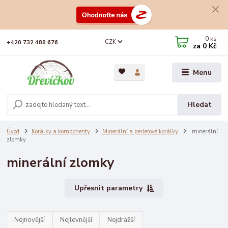
0
ks
CZK
+420 732 488 676
za
0 Kč
Menu
Hledat
Úvod
Korálky a komponenty
Minerální a perleťové korálky
minerální
zlomky
minerální zlomky
Upřesnit parametry
Nejnovější
Nejlevnější
Nejdražší