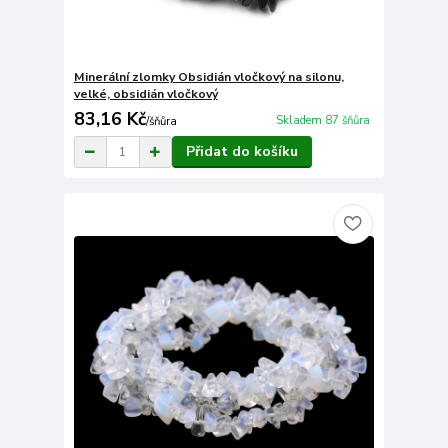
Minerální zlomky Obsidián vločkový na silonu,
velké, obsidián vločkový
83,16 Kč
Skladem 87 šňůra
/
šňůra
Přidat do košíku