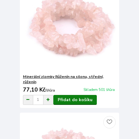
Minerální zlomky Růženín na silonu, střední,
růženín
77,10 Kč
Skladem 501 šňůra
/
šňůra
Přidat do košíku