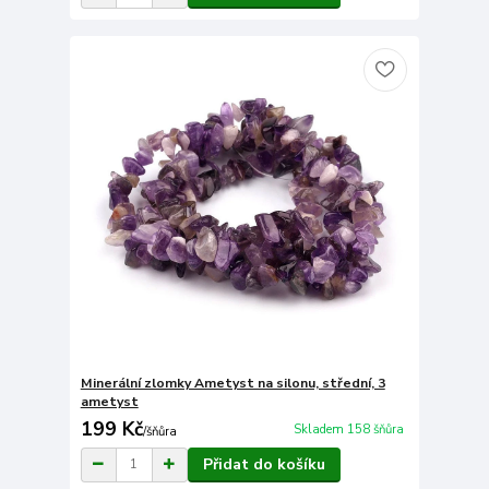
Minerální zlomky Ametyst na silonu, střední, 3
ametyst
199 Kč
Skladem 158 šňůra
/
šňůra
Přidat do košíku