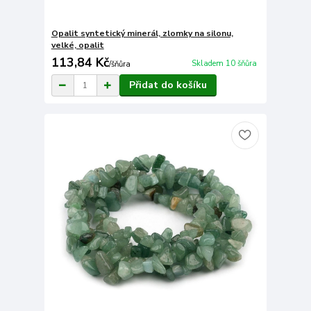
Opalit syntetický minerál, zlomky na silonu,
velké, opalit
113,84 Kč
Skladem 10 šňůra
/
šňůra
Přidat do košíku