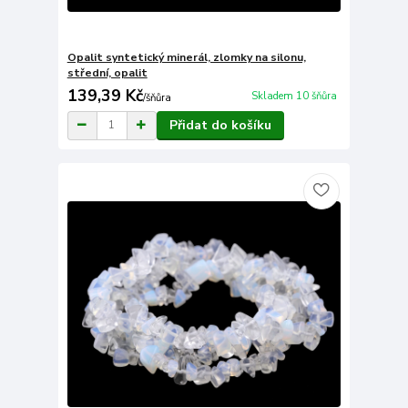
Opalit syntetický minerál, zlomky na silonu,
střední, opalit
139,39 Kč
Skladem 10 šňůra
/
šňůra
Přidat do košíku