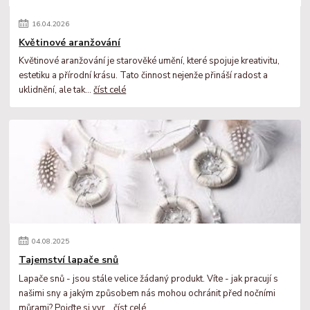
16
.
04
.
2026
Květinové aranžování
Květinové aranžování je starověké umění, které spojuje kreativitu,
estetiku a přírodní krásu. Tato činnost nejenže přináší radost a
uklidnění, ale tak...
číst celé
04
.
08
.
2025
Tajemství lapače snů
Lapače snů - jsou stále velice žádaný produkt. Víte - jak pracují s
našimi sny a jakým způsobem nás mohou ochránit před nočními
můrami? Pojďte si vyr...
číst celé