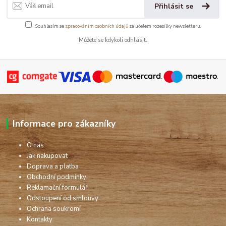
Přihlásit se
Souhlasím se
zpracováním osobních údajů
za účelem rozesílky newsletteru.
Můžete se kdykoli odhlásit.
Informace pro zákazníky
O nás
Jak nakupovat
Doprava a platba
Obchodní podmínky
Reklamační formulář
Odstoupení od smlouvy
Ochrana soukromí
Kontakty