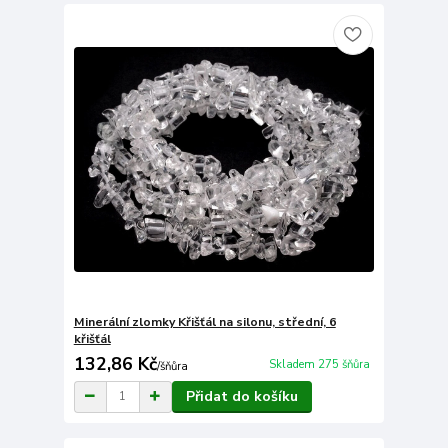
Minerální zlomky Křišťál na silonu, střední, 6
křišťál
132,86 Kč
Skladem 275 šňůra
/
šňůra
Přidat do košíku