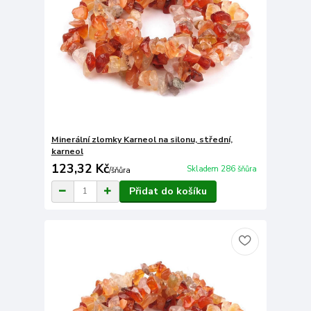
Minerální zlomky Karneol na silonu, střední,
karneol
123,32 Kč
Skladem 286 šňůra
/
šňůra
Přidat do košíku