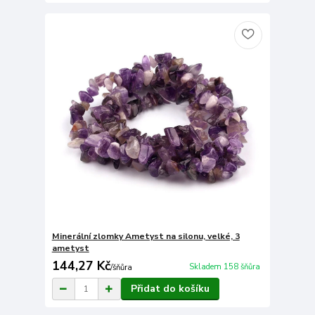
Minerální zlomky Ametyst na silonu, velké, 3
ametyst
144,27 Kč
Skladem 158 šňůra
/
šňůra
Přidat do košíku