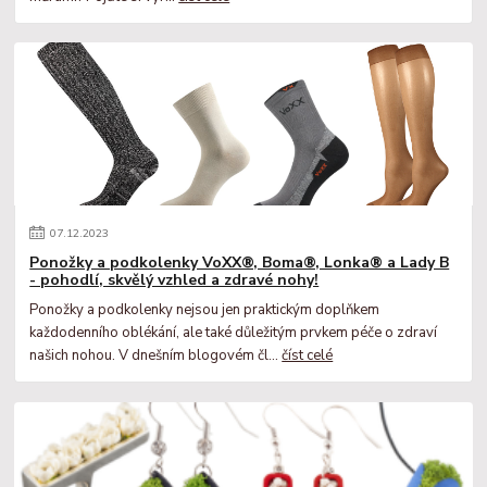
07
.
12
.
2023
Ponožky a podkolenky VoXX®, Boma®, Lonka® a Lady B
- pohodlí, skvělý vzhled a zdravé nohy!
Ponožky a podkolenky nejsou jen praktickým doplňkem
každodenního oblékání, ale také důležitým prvkem péče o zdraví
našich nohou. V dnešním blogovém čl...
číst celé