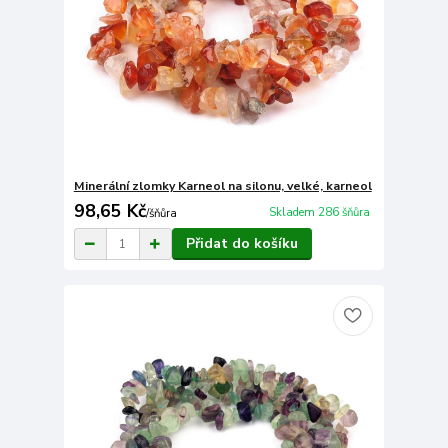
Minerální zlomky Karneol na silonu, velké, karneol
98,65 Kč
Skladem 286 šňůra
/
šňůra
Přidat do košíku