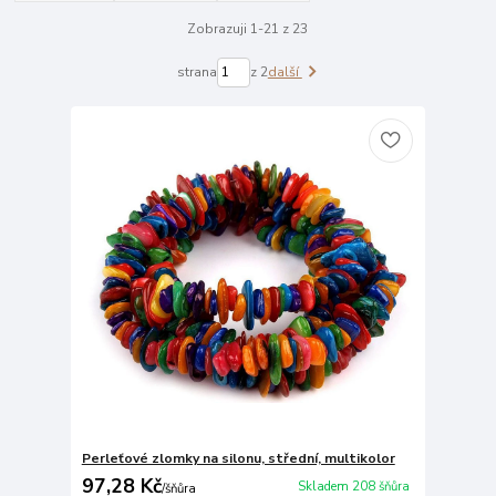
Zobrazuji 1-21 z 23
strana
z 2
další
Perleťové zlomky na silonu, střední, multikolor
97,28 Kč
Skladem 208 šňůra
/
šňůra