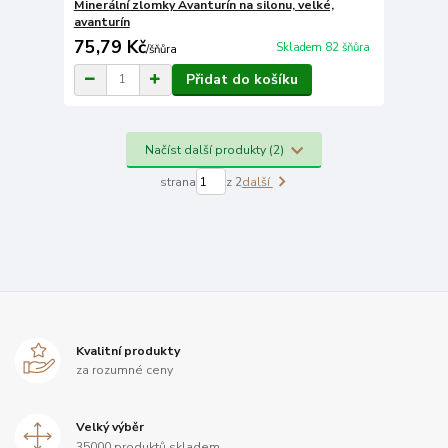
Minerální zlomky Avanturín na silonu, velké,
avanturín
75,79 Kč
Skladem 82 šňůra
/
šňůra
Přidat do košíku
Načíst další produkty (2)
strana
z 2
další
Kvalitní produkty
za rozumné ceny
Velký výběr
35000 produktů skladem