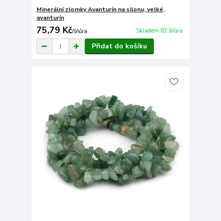
Minerální zlomky Avanturín na silonu, velké,
avanturín
75,79 Kč
Skladem 82 šňůra
/
šňůra
Přidat do košíku