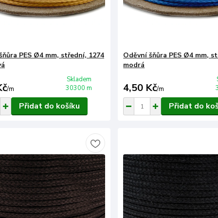
šňůra PES Ø4 mm, střední, 1274
Oděvní šňůra PES Ø4 mm, st
vá
modrá
Skladem
Kč
4,50 Kč
30300 m
/
m
/
m
Přidat do košíku
Přidat do ko