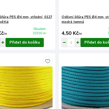
šňůra PES Ø4 mm, střední, 0127
Oděvní šňůra PES Ø4 mm, st
větlá
modrá temná
Skladem
Kč
4,50 Kč
30300 m
/
m
/
m
Přidat do košíku
Přidat do ko