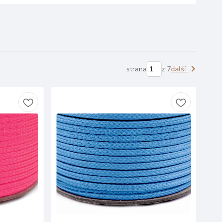
strana
z 7
další