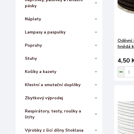
pásky
Náplety
Lampasy a paspulky
Oděvní 
Popruhy
hnědá k
Stuhy
4,50 
Košíky a kazety
Křestní a smuteční doplňky
Zbytkový výprodej
Respirátory, testy, roušky a
štíty
Výrobky z šicí dílny Stoklasa