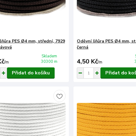
šňůra PES Ø4 mm, střední, 7929
Oděvní šňůra PES Ø4 mm, st
ávová
černá
Skladem
Kč
4,50 Kč
30300 m
/
m
/
m
Přidat do košíku
Přidat do ko