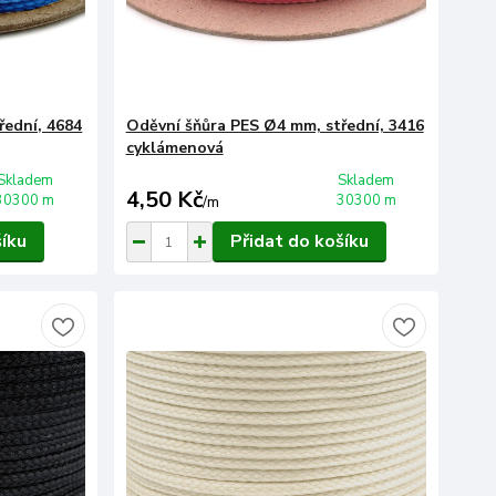
řední, 4684
Oděvní šňůra PES Ø4 mm, střední, 3416
cyklámenová
Skladem
Skladem
4,50 Kč
30300 m
30300 m
/
m
šíku
Přidat do košíku