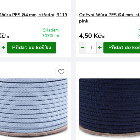
šňůra PES Ø4 mm, střední, 3119
Oděvní šňůra PES Ø4 mm, st
pink
Skladem
Kč
4,50 Kč
30300 m
/
m
/
m
Přidat do košíku
Přidat do ko