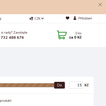
g
Přihlášení
CZK
 si rady? Zavolejte.
0
ks
za
0 Kč
 732 488 676
Do
Kč
produkt