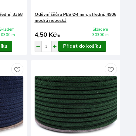
řední, 3358
Oděvní šňůra PES Ø4 mm, střední, 4906
modrá nebeská
Skladem
Skladem
4,50 Kč
30300 m
30300 m
/
m
šíku
Přidat do košíku