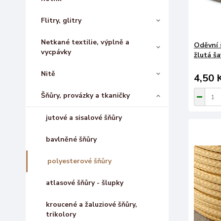
Flitry, glitry
Netkané textilie, výplně a
Oděvní 
vycpávky
žlutá š
Nitě
4,50 
Šňůry, provázky a tkaničky
jutové a sisalové šňůry
bavlněné šňůry
polyesterové šňůry
atlasové šňůry - šlupky
kroucené a žaluziové šňůry,
trikolory