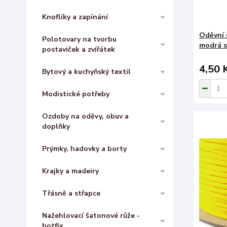
Knoflíky a zapínání
Oděvní 
Polotovary na tvorbu
modrá s
postaviček a zvířátek
4,50 
Bytový a kuchyňský textil
Modistické potřeby
Ozdoby na oděvy, obuv a
doplňky
Prýmky, hadovky a borty
Krajky a madeiry
Třásně a střapce
Nažehlovací šatonové růže -
hotfix