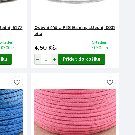
řední, 5277
Oděvní šňůra PES Ø4 mm, střední, 0002
bílá
Skladem
Skladem
4,50 Kč
30300 m
30300 m
/
m
šíku
Přidat do košíku