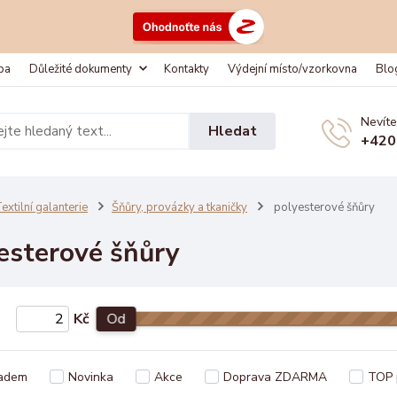
ba
Důležité dokumenty
Kontakty
Výdejní místo/vzorkovna
Blo
Nevíte
Hledat
+420
extilní galanterie
Šňůry, provázky a tkaničky
polyesterové šňůry
esterové šňůry
Kč
Od
adem
Novinka
Akce
Doprava ZDARMA
TOP 