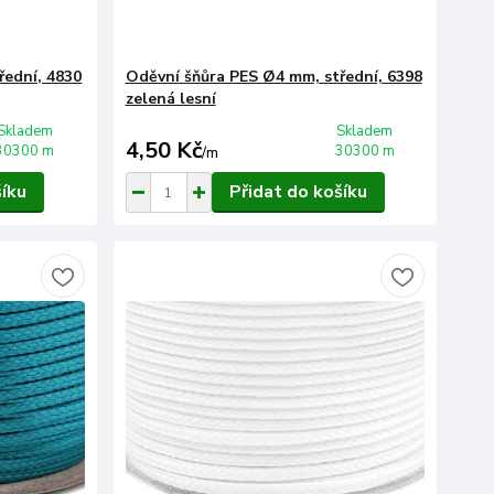
řední, 4830
Oděvní šňůra PES Ø4 mm, střední, 6398
zelená lesní
Skladem
Skladem
4,50 Kč
30300 m
30300 m
/
m
šíku
Přidat do košíku