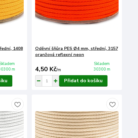
řední, 1408
Oděvní šňůra PES Ø4 mm, střední, 3157
oranžová reflexní neon
Skladem
Skladem
4,50 Kč
30300 m
30300 m
/
m
šíku
Přidat do košíku