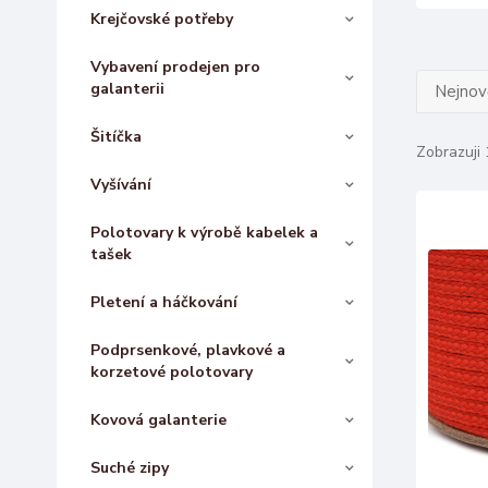
Krejčovské potřeby
Vybavení prodejen pro
galanterii
Nejnově
Šitíčka
Zobrazuji 
Vyšívání
Polotovary k výrobě kabelek a
tašek
Pletení a háčkování
Podprsenkové, plavkové a
korzetové polotovary
Kovová galanterie
Suché zipy