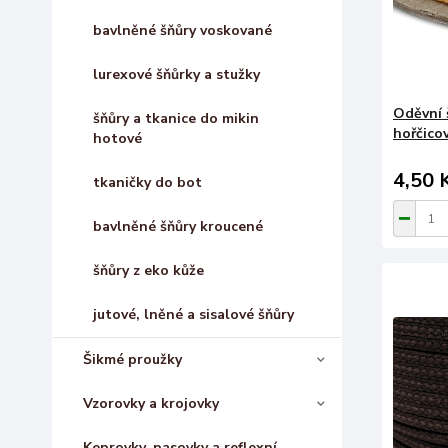
bavlněné šňůry voskované
lurexové šňůrky a stužky
Oděvní 
šňůry a tkanice do mikin
hořčico
hotové
4,50 
tkaničky do bot
bavlněné šňůry kroucené
šňůry z eko kůže
jutové, lněné a sisalové šňůry
Šikmé proužky
Vzorovky a krojovky
Keprovky, pasovky a reflexní