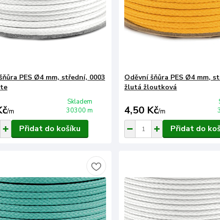
šňůra PES Ø4 mm, střední, 0003
Oděvní šňůra PES Ø4 mm, st
te
žlutá žloutková
Skladem
Kč
4,50 Kč
30300 m
/
m
/
m
Přidat do košíku
Přidat do ko