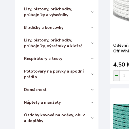
Lisy, pistony, průchodky,
průbojníky a výsečníky
Brzdičky a koncovky
Lisy, pistony, průchodky,
Oděvní 
průbojníky, výsečníky a kleště
Off Whi
Respirátory a testy
4,50 
Polotovary na plavky a spodní
prádlo
Domácnost
Náplety a manžety
Ozdoby kovové na oděvy, obuv
a doplňky