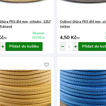
šňůra PES Ø4 mm, střední, 1257
Oděvní šňůra PES Ø4 mm, st
afránová
tyrkys
Skladem
Kč
4,50 Kč
30300 m
/
m
/
m
Přidat do košíku
Přidat do ko