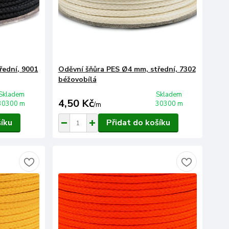
řední, 9001
Oděvní šňůra PES Ø4 mm, střední, 7302
béžovobílá
Skladem
Skladem
4,50 Kč
30300 m
30300 m
/
m
šíku
Přidat do košíku