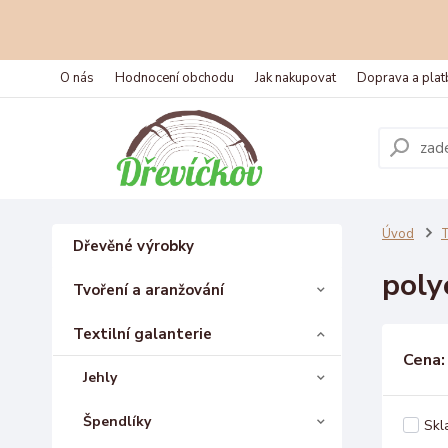
O nás
Hodnocení obchodu
Jak nakupovat
Doprava a plat
Úvod
T
Dřevěné výrobky
poly
Tvoření a aranžování
Textilní galanterie
Cena:
Jehly
Špendlíky
Skl