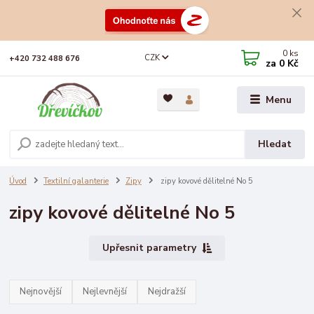
0
ks
CZK
+420 732 488 676
za
0 Kč
Menu
Hledat
Úvod
Textilní galanterie
Zipy
zipy kovové dělitelné No 5
zipy kovové dělitelné No 5
Upřesnit parametry
Nejnovější
Nejlevnější
Nejdražší