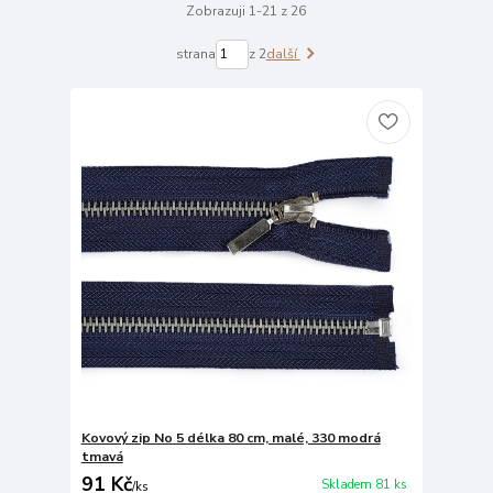
Zobrazuji 1-21 z 26
strana
z 2
další
Kovový zip No 5 délka 80 cm, malé, 330 modrá
tmavá
91 Kč
Skladem 81 ks
/
ks