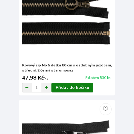
Kovový zip No 5 délka 80 cm s ozdobným jezdcem,
střední, 2 černá staromosaz
47,98 Kč
Skladem 530 ks
/
ks
Přidat do košíku