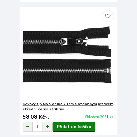
Kovový zip No 5 délka 70 cm s ozdobným jezdcem,
střední, černá stříbrná
58,08 Kč
Skladem 2031 ks
/
ks
Přidat do košíku