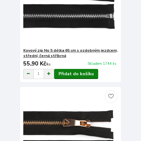
Kovový zip No 5 délka 65 cm s ozdobným jezdcem,
střední, černá stříbrná
55,90 Kč
Skladem 1744 ks
/
ks
Přidat do košíku