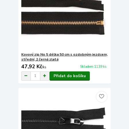
Kovový zip No 5 délka 50 cm s ozdobným jezdcem,
střední, 2 černá zlatá
47,92 Kč
Skladem 1139 ks
/
ks
Přidat do košíku