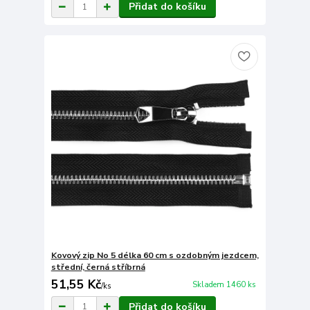
Přidat do košíku
Kovový zip No 5 délka 60 cm s ozdobným jezdcem,
střední, černá stříbrná
51,55 Kč
Skladem 1460 ks
/
ks
Přidat do košíku