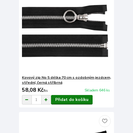
Kovový zip No 5 délka 70 cm s ozdobným jezdcem,
střední, černá stříbrná
58,08 Kč
Skladem 646 ks
/
ks
Přidat do košíku