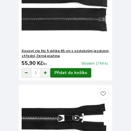
Kovový zip No 5 délka 65 cm s ozdobným jezdcem,
střední, černá platina
55,90 Kč
Skladem 1744 ks
/
ks
Přidat do košíku