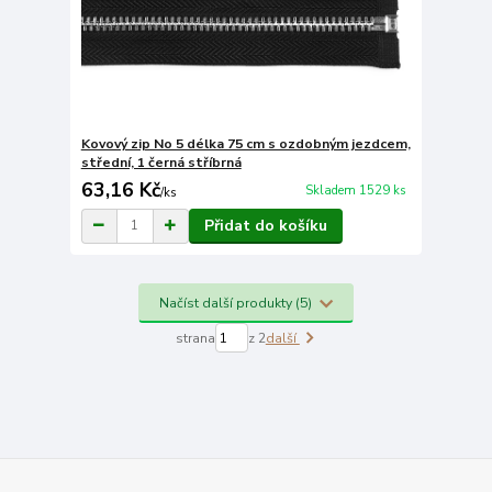
Kovový zip No 5 délka 75 cm s ozdobným jezdcem,
střední, 1 černá stříbrná
63,16 Kč
Skladem 1529 ks
/
ks
Přidat do košíku
Načíst další produkty (5)
strana
z 2
další