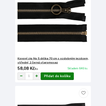
Kovový zip No 5 délka 70 cm s ozdobným jezdcem,
střední, 2 černá staromosaz
58,08 Kč
Skladem 646 ks
/
ks
Přidat do košíku