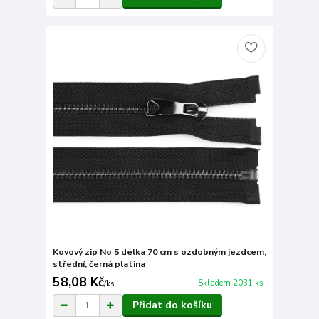
Kovový zip No 5 délka 70 cm s ozdobným jezdcem,
střední, černá platina
58,08 Kč
Skladem 2031 ks
/
ks
Přidat do košíku