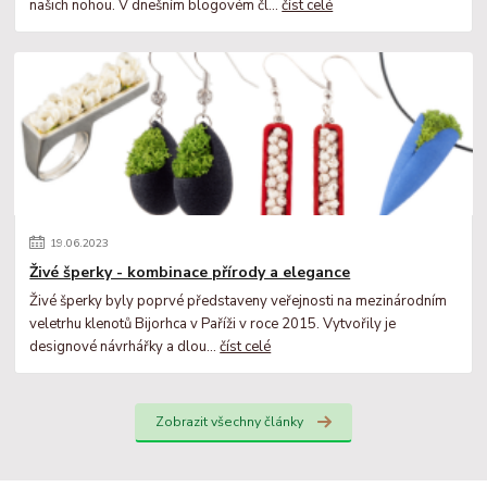
našich nohou. V dnešním blogovém čl...
číst celé
19
.
06
.
2023
Živé šperky - kombinace přírody a elegance
Živé šperky byly poprvé představeny veřejnosti na mezinárodním
veletrhu klenotů Bijorhca v Paříži v roce 2015. Vytvořily je
designové návrhářky a dlou...
číst celé
Zobrazit všechny články