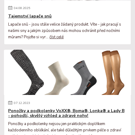
04
.
08
.
2025
Tajemství lapače snů
Lapače snů - jsou stále velice žádaný produkt. Víte - jak pracují s
našimi sny a jakým způsobem nás mohou ochránit před nočními
můrami? Pojďte si vyr...
číst celé
07
.
12
.
2023
Ponožky a podkolenky VoXX®, Boma®, Lonka® a Lady B
- pohodlí, skvělý vzhled a zdravé nohy!
Ponožky a podkolenky nejsou jen praktickým doplňkem
každodenního oblékání, ale také důležitým prvkem péče o zdraví