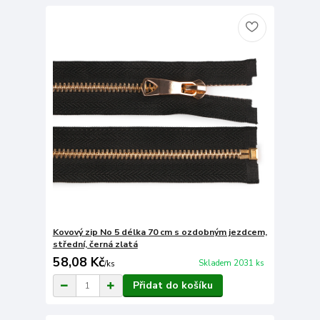
Kovový zip No 5 délka 70 cm s ozdobným jezdcem,
střední, černá zlatá
58,08 Kč
Skladem 2031 ks
/
ks
Přidat do košíku