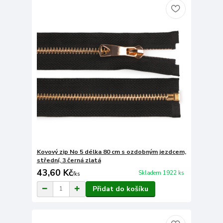
Kovový zip No 5 délka 80 cm s ozdobným jezdcem,
střední, 3 černá zlatá
43,60 Kč
Skladem 1922 ks
/
ks
Přidat do košíku