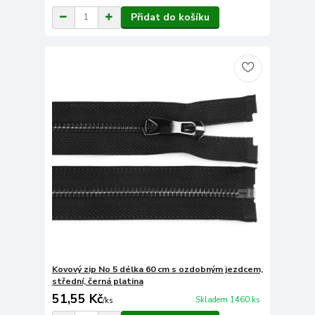
Přidat do košíku
Kovový zip No 5 délka 60 cm s ozdobným jezdcem,
střední, černá platina
51,55 Kč
Skladem 1460 ks
/
ks