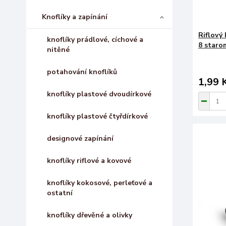
Knoflíky a zapínání
Riflový 
knoflíky prádlové, cíchové a
8 staro
nitěné
potahování knoflíků
1,99 
knoflíky plastové dvoudírkové
knoflíky plastové čtyřdírkové
designové zapínání
knoflíky riflové a kovové
knoflíky kokosové, perleťové a
ostatní
knoflíky dřevěné a olivky