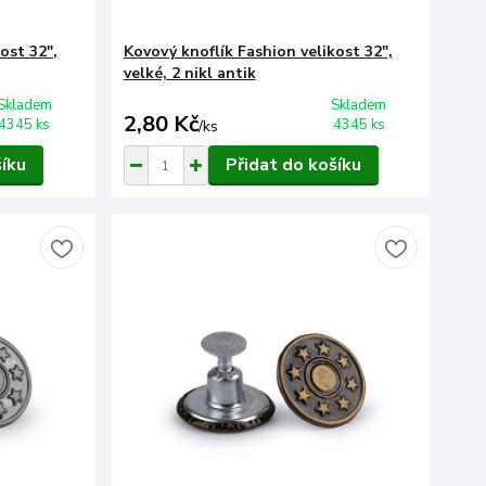
ost 32",
Kovový knoflík Fashion velikost 32",
velké, 2 nikl antik
Skladem
Skladem
2,80 Kč
4345 ks
4345 ks
/
ks
šíku
Přidat do košíku