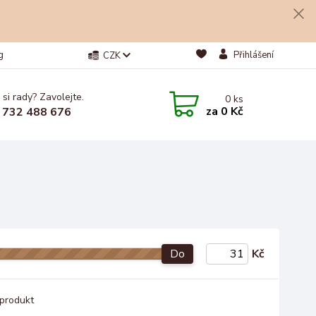
g
Přihlášení
CZK
 si rady? Zavolejte.
0
ks
za
0 Kč
 732 488 676
Do
Kč
produkt