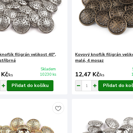
noflík filigrán velikost 40",
Kovový knoflík filigrán velik
stříbrná
malé, 4 mosaz
Skladem
 Kč
12,47 Kč
10230 ks
/
ks
/
ks
Přidat do košíku
Přidat do ko