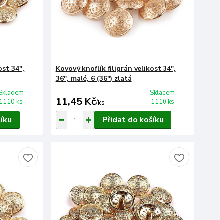
ost 34",
Kovový knoflík filigrán velikost 34",
36", malé, 6 (36") zlatá
Skladem
Skladem
11,45 Kč
1110 ks
1110 ks
/
ks
šíku
Přidat do košíku