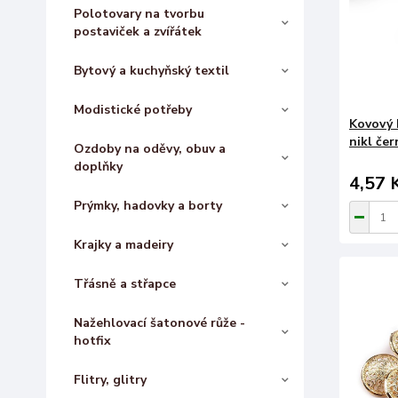
Polotovary na tvorbu
postaviček a zvířátek
Bytový a kuchyňský textil
Modistické potřeby
Kovový k
nikl čer
Ozdoby na oděvy, obuv a
doplňky
4,57 
Prýmky, hadovky a borty
Krajky a madeiry
Třásně a střapce
Nažehlovací šatonové růže -
hotfix
Flitry, glitry