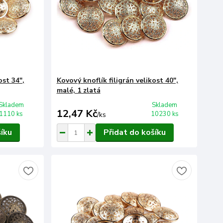
ost 34",
Kovový knoflík filigrán velikost 40",
malé, 1 zlatá
Skladem
Skladem
12,47 Kč
1110 ks
10230 ks
/
ks
šíku
Přidat do košíku