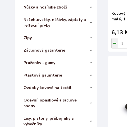
Nůžky a nožířské zboží
Kovový 
malé, 1
Nažehlovačky, nášivky, záplaty a
reflexní prvky
6,13 
Zipy
Záclonová galanterie
Pruženky - gumy
Plastová galanterie
Ozdoby kovové na textil
Oděvní, opaskové a laclové
spony
Lisy, pistony, průbojníky a
výsečníky