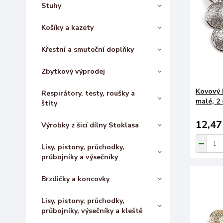
Stuhy
Košíky a kazety
Křestní a smuteční doplňky
Zbytkový výprodej
Kovový k
Respirátory, testy, roušky a
malé, 2 
štíty
12,47
Výrobky z šicí dílny Stoklasa
Lisy, pistony, průchodky,
průbojníky a výsečníky
Brzdičky a koncovky
Lisy, pistony, průchodky,
průbojníky, výsečníky a kleště