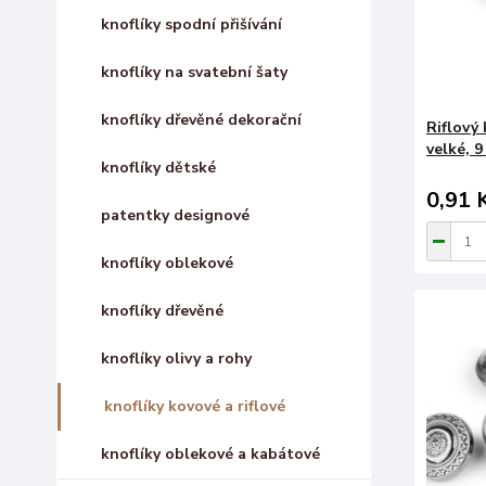
knoflíky spodní přišívání
knoflíky na svatební šaty
knoflíky dřevěné dekorační
Riflový 
velké, 9
knoflíky dětské
0,91 
patentky designové
knoflíky oblekové
knoflíky dřevěné
knoflíky olivy a rohy
knoflíky kovové a riflové
knoflíky oblekové a kabátové