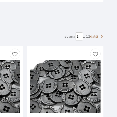
strana
z 12
další