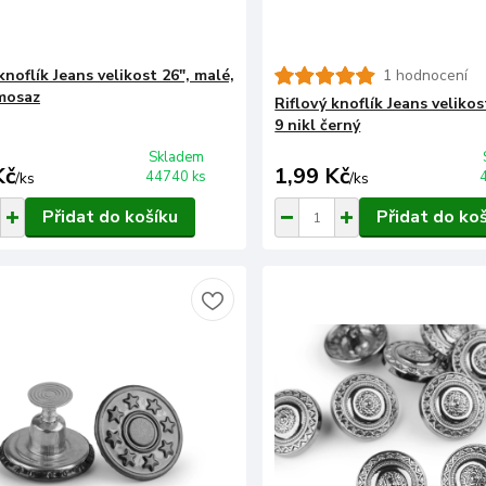
knoflík Jeans velikost 26", malé,
1 hodnocení
mosaz
Riflový knoflík Jeans velikos
9 nikl černý
Skladem
Kč
1,99 Kč
44740 ks
/
ks
/
ks
Přidat do košíku
Přidat do ko