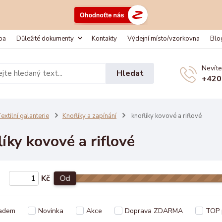
ba
Důležité dokumenty
Kontakty
Výdejní místo/vzorkovna
Blo
Nevíte
Hledat
+420
extilní galanterie
Knoflíky a zapínání
knoflíky kovové a riflové
líky kovové a riflové
Kč
Od
adem
Novinka
Akce
Doprava ZDARMA
TOP 