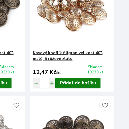
ost 40",
Kovový knoflík filigrán velikost 40",
malé, 5 růžové zlato
Skladem
Skladem
12,47 Kč
10230 ks
10230 ks
/
ks
šíku
Přidat do košíku