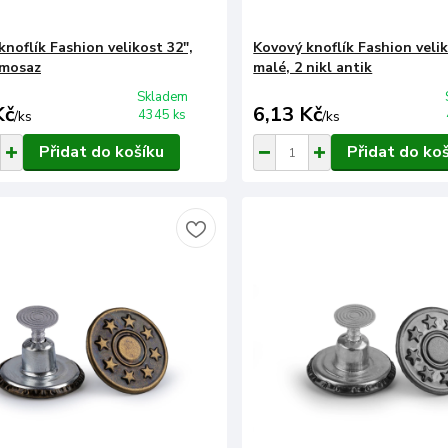
knoflík Fashion velikost 32",
Kovový knoflík Fashion velik
 mosaz
malé, 2 nikl antik
Skladem
Kč
6,13 Kč
4345 ks
/
ks
/
ks
Přidat do košíku
Přidat do ko