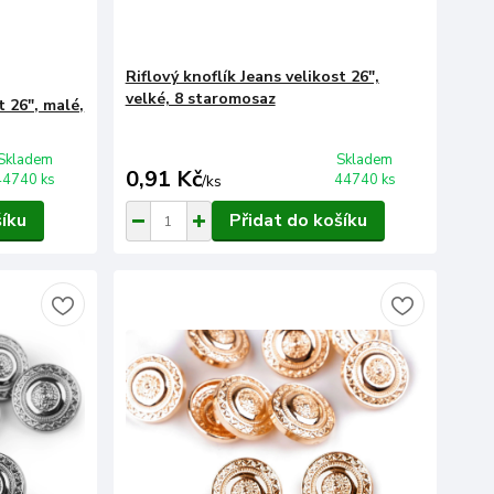
Riflový knoflík Jeans velikost 26",
velké, 8 staromosaz
t 26", malé,
Skladem
Skladem
0,91 Kč
44740 ks
44740 ks
/
ks
šíku
Přidat do košíku