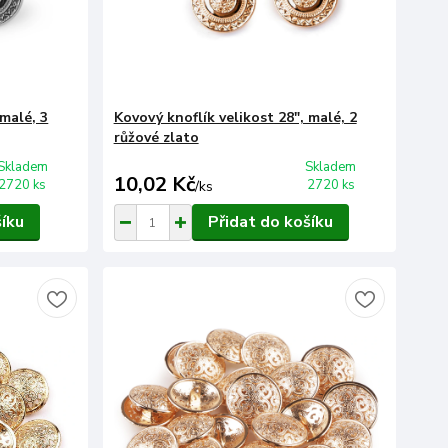
 malé, 3
Kovový knoflík velikost 28", malé, 2
růžové zlato
Skladem
Skladem
10,02 Kč
2720 ks
2720 ks
/
ks
šíku
Přidat do košíku