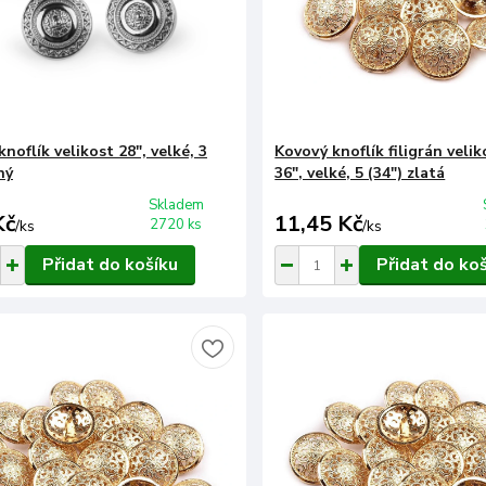
noflík velikost 28", velké, 3
Kovový knoflík filigrán velik
ný
36", velké, 5 (34") zlatá
Skladem
Kč
11,45 Kč
2720 ks
/
ks
/
ks
Přidat do košíku
Přidat do ko