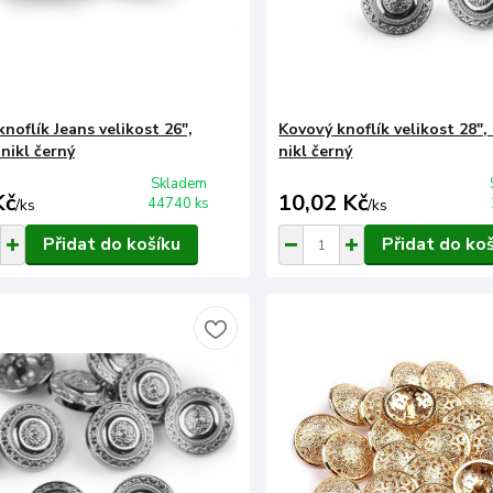
knoflík Jeans velikost 26",
Kovový knoflík velikost 28",
 nikl černý
nikl černý
Skladem
Kč
10,02 Kč
44740 ks
/
ks
/
ks
Přidat do košíku
Přidat do ko