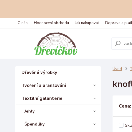
O nás
Hodnocení obchodu
Jak nakupovat
Doprava a plat
Úvod
T
Dřevěné výrobky
knof
Tvoření a aranžování
Textilní galanterie
Cena:
Jehly
Špendlíky
Skl