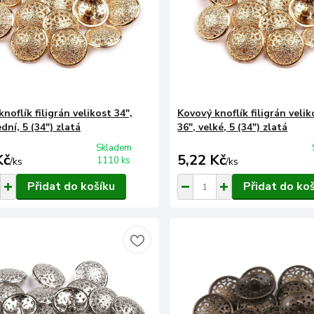
noflík filigrán velikost 34",
Kovový knoflík filigrán velik
ední, 5 (34") zlatá
36", velké, 5 (34") zlatá
Skladem
Kč
5,22 Kč
1110 ks
/
ks
/
ks
Přidat do košíku
Přidat do ko