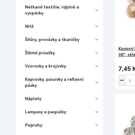
Netkané textilie, výplně a
vycpávky
Nitě
Šňůry, provázky a tkaničky
Kovový k
Šikmé proužky
36", stř
Vzorovky a krojovky
7,45 
Keprovky, pasovky a reflexní
pásky
Náplety
Lampasy a paspulky
Popruhy