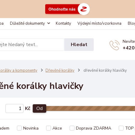
ba
Důležité dokumenty
Kontakty
Výdejní místo/vzorkovna
Blo
Nevíte
Hledat
+420
orálky a komponenty
Dřevěné korálky
dřevěné korálky hlavičky
ěné korálky hlavičky
Kč
Od
adem
Novinka
Akce
Doprava ZDARMA
TOP 