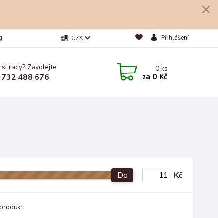
g
Přihlášení
CZK
 si rady? Zavolejte.
0
ks
za
0 Kč
 732 488 676
Do
Kč
produkt