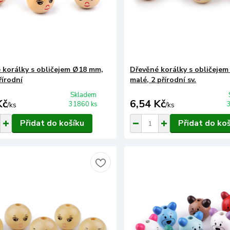
 korálky s obličejem Ø18 mm,
Dřevěné korálky s obličeje
řírodní
malé, 2 přírodní sv.
Skladem
Kč
6,54 Kč
31860 ks
/
ks
/
ks
Přidat do košíku
Přidat do ko