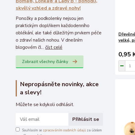
Boma®, Lonka® a Lady B - pohodlí,
skvělý vzhled a zdravé nohy!
Ponožky a podkolenky nejsou jen
praktickým doplňkem každodenního
oblékání, ale také důležitým prvkem péče
Dřevěné
o zdraví našich nohou. V dnešním
velké, p
blogovém čl...
číst celé
0,95 
Zobrazit všechny články
Nepropásněte novinky, akce
a slevy!
Můžete se kdykoli odhlásit.
Přihlásit se
Souhlasím se
zpracováním osobních údajů
za účelem