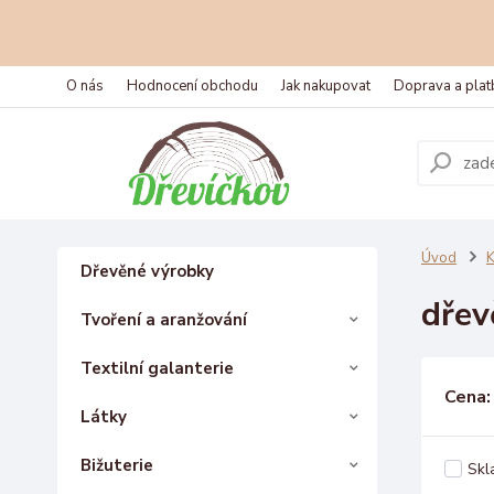
O nás
Hodnocení obchodu
Jak nakupovat
Doprava a plat
Úvod
K
Dřevěné výrobky
dřev
Tvoření a aranžování
Textilní galanterie
Cena:
Látky
Bižuterie
Skl