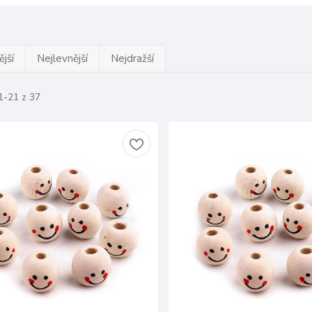
jší
Nejlevnější
Nejdražší
1-21 z 37