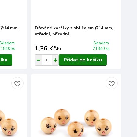
m Ø14 mm,
Dřevěné korálky s obličejem Ø14 mm,
střední, přírodní
Skladem
Skladem
1,36 Kč
21840 ks
21840 ks
/
ks
šíku
Přidat do košíku