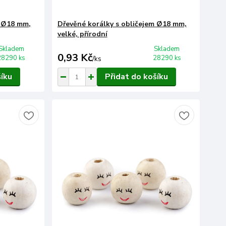
m Ø18 mm,
Dřevěné korálky s obličejem Ø18 mm,
velké, přírodní
Skladem
Skladem
0,93 Kč
28290 ks
28290 ks
/
ks
šíku
Přidat do košíku