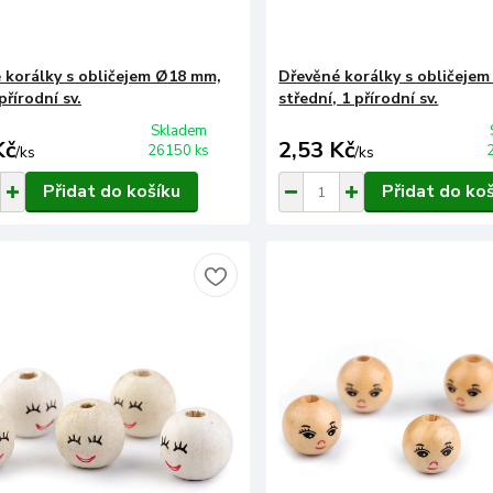
 korálky s obličejem Ø18 mm,
Dřevěné korálky s obličeje
přírodní sv.
střední, 1 přírodní sv.
Skladem
Kč
2,53 Kč
26150 ks
/
ks
/
ks
Přidat do košíku
Přidat do ko