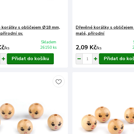
 korálky s obličejem Ø18 mm,
Dřevěné korálky s obličeje
 přírodní sv.
malé, přírodní
Skladem
Kč
2,09 Kč
26150 ks
/
ks
/
ks
Přidat do košíku
Přidat do ko