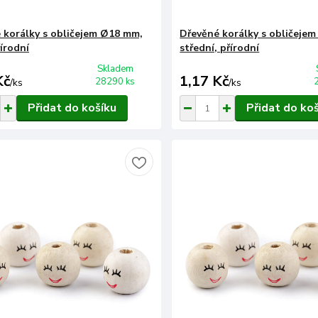
 korálky s obličejem Ø18 mm,
Dřevěné korálky s obličeje
írodní
střední, přírodní
Skladem
Kč
1,17 Kč
28290 ks
/
ks
/
ks
Přidat do košíku
Přidat do ko