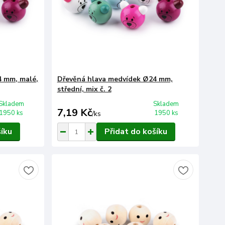
4 mm, malé,
Dřevěná hlava medvídek Ø24 mm,
střední, mix č. 2
Skladem
Skladem
7,19 Kč
1950 ks
1950 ks
/
ks
šíku
Přidat do košíku