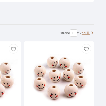
strana
z 2
další