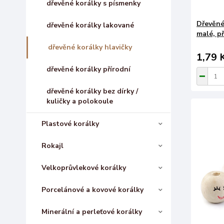
dřevěné korálky s písmenky
Dřevěné
dřevěné korálky lakované
malé, př
dřevěné korálky hlavičky
1,79 
dřevěné korálky přírodní
dřevěné korálky bez dírky /
kuličky a polokoule
Plastové korálky
Rokajl
Velkoprůvlekové korálky
Porcelánové a kovové korálky
Minerální a perleťové korálky