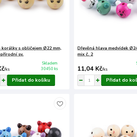
 korálky s obličejem Ø22 mm,
Dřevěná hlava medvídek Ø2
 přírodní sv.
mix č. 2
Skladem
Kč
11,04 Kč
30450 ks
/
ks
/
ks
Přidat do košíku
Přidat do ko