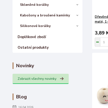
Skleněné korálky
Kabošony a broušené kamínky
Dřevěné
malé, 1 
Silikonové korálky
3,89 
Doplňkové zboží
Ostatní produkty
Novinky
Zobrazit všechny novinky
Blog
16.04.2026