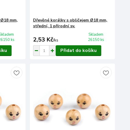
m Ø18 mm,
Dřevěné korálky s obličejem Ø18 mm,
střední, 1 přírodní sv.
Skladem
Skladem
2,53 Kč
26150 ks
26150 ks
/
ks
šíku
Přidat do košíku