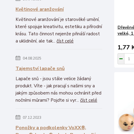
Květinové aranžování
Květinové aranžování je starověké umění,
které spojuje kreativitu, estetiku a přírodní
Dřevěné
velké, 1
krásu. Tato činnost nejenže přináší radost
a uklidnění, ale tak...
číst celé
1,77 
04.08.2025
Tajemství lapače snů
Lapače snů - jsou stále velice žádaný
produkt. Víte - jak pracují s našimi sny a
jakým způsobem nás mohou ochránit před
nočními můrami? Pojďte si vyr...
číst celé
07.12.2023
Ponožky a podkolenky VoXX®,