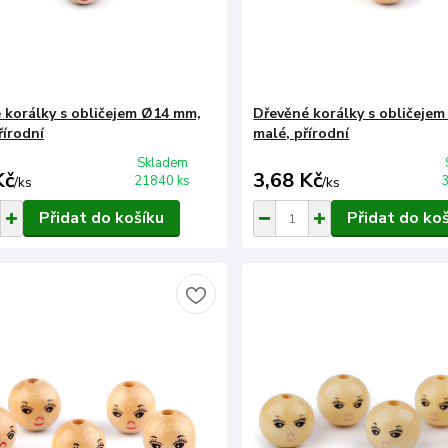
 korálky s obličejem Ø14 mm,
Dřevěné korálky s obličeje
řírodní
malé, přírodní
Skladem
Kč
3,68 Kč
21840 ks
/
ks
/
ks
Přidat do košíku
Přidat do ko