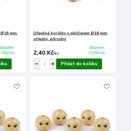
m Ø18 mm,
Dřevěné korálky s obličejem Ø18 mm,
střední, přírodní
Skladem
Skladem
2,40 Kč
31860 ks
31860 ks
/
ks
šíku
Přidat do košíku