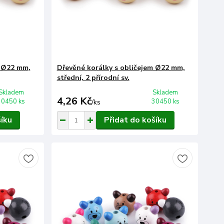
m Ø22 mm,
Dřevěné korálky s obličejem Ø22 mm,
střední, 2 přírodní sv.
Skladem
Skladem
4,26 Kč
30450 ks
30450 ks
/
ks
šíku
Přidat do košíku