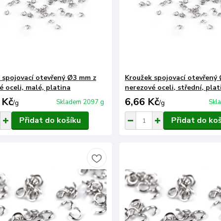
 spojovací otevřený Ø3 mm z
Kroužek spojovací otevřený
 oceli, malé, platina
nerezové oceli, střední, plat
 Kč
6,66 Kč
Skladem 2097 g
Skl
/
g
/
g
Přidat do košíku
Přidat do ko