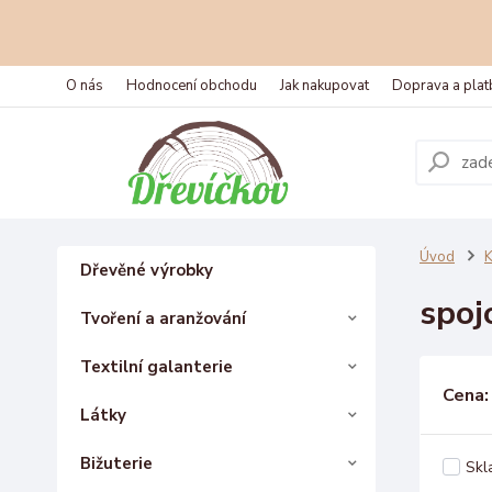
O nás
Hodnocení obchodu
Jak nakupovat
Doprava a plat
Úvod
K
Dřevěné výrobky
spoj
Tvoření a aranžování
Textilní galanterie
Cena:
Látky
Bižuterie
Skl