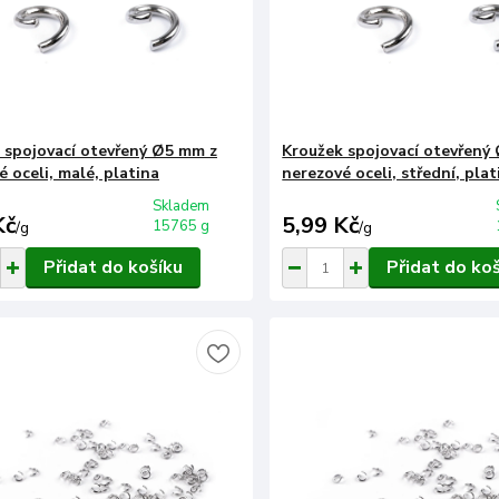
 spojovací otevřený Ø5 mm z
Kroužek spojovací otevřený
 oceli, malé, platina
nerezové oceli, střední, plat
Skladem
Kč
5,99 Kč
15765 g
/
g
/
g
Přidat do košíku
Přidat do ko