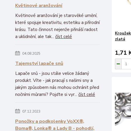
Květinové aranžování
Květinové aranžování je starověké umění,
které spojuje kreativitu, estetiku a přírodní
krásu. Tato činnost nejenže přináší radost
Kroužek
a uklidnění, ale tak...
číst celé
zlatá
1,71 
04.08.2025
Tajemství lapače snů
Lapače snů - jsou stále velice žádaný
produkt. Víte - jak pracují s našimi sny a
jakým způsobem nás mohou ochránit před
nočními můrami? Pojďte si vyr...
číst celé
07.12.2023
Ponožky a podkolenky VoXX®,
Boma®, Lonka® a Lady B - pohodlí,