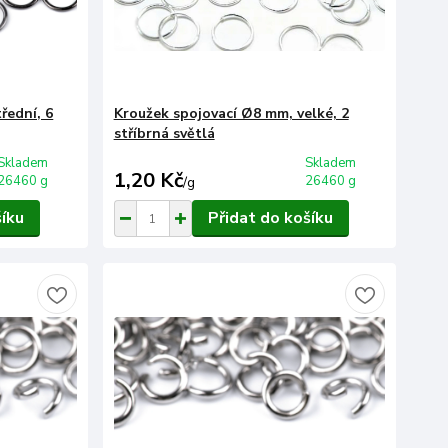
řední, 6
Kroužek spojovací Ø8 mm, velké, 2
stříbrná světlá
Skladem
Skladem
1,20 Kč
26460 g
26460 g
/
g
šíku
Přidat do košíku