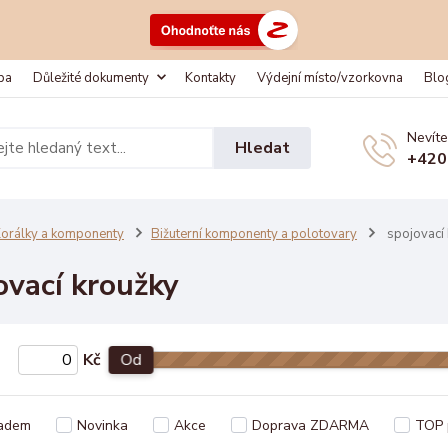
ba
Důležité dokumenty
Kontakty
Výdejní místo/vzorkovna
Blo
Nevíte
Hledat
+420
orálky a komponenty
Bižuterní komponenty a polotovary
spojovací 
ovací kroužky
Kč
Od
adem
Novinka
Akce
Doprava ZDARMA
TOP 