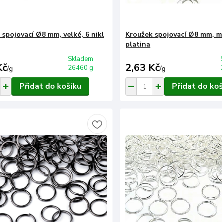
 spojovací Ø8 mm, velké, 6 nikl
Kroužek spojovací Ø8 mm, m
platina
Skladem
Kč
2,63 Kč
26460 g
/
g
/
g
Přidat do košíku
Přidat do ko