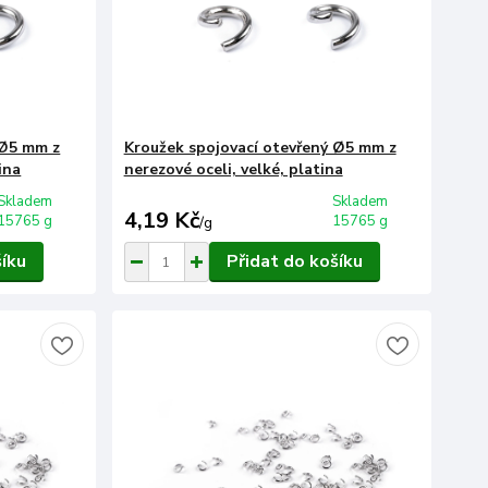
 Ø5 mm z
Kroužek spojovací otevřený Ø5 mm z
ina
nerezové oceli, velké, platina
Skladem
Skladem
4,19 Kč
15765 g
15765 g
/
g
šíku
Přidat do košíku