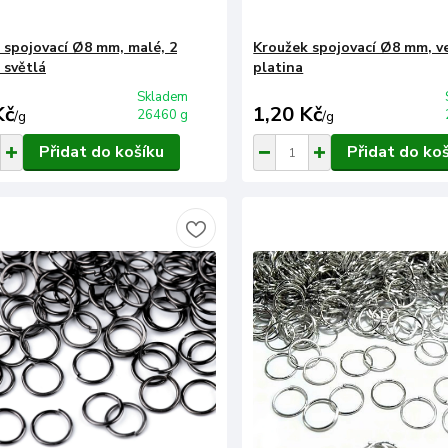
 spojovací Ø8 mm, malé, 2
Kroužek spojovací Ø8 mm, ve
 světlá
platina
Skladem
Kč
1,20 Kč
26460 g
/
g
/
g
Přidat do košíku
Přidat do ko