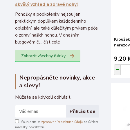
skvělý vzhled a zdravé nohy!
Ponožky a podkolenky nejsou jen
praktickým doplňkem každodenního
oblékání, ale také důležitým prvkem péče
o zdraví našich nohou. V dnešním
Kroužek
blogovém čl...
číst celé
nerezové
Zobrazit všechny články
9,20 
Nepropásněte novinky, akce
a slevy!
Můžete se kdykoli odhlásit.
Přihlásit se
Souhlasím se
zpracováním osobních údajů
za účelem
rozesílky newsletteru.