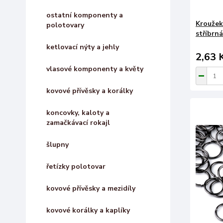
ostatní komponenty a
Kroužek
polotovary
stříbrná
ketlovací nýty a jehly
2,63 
vlasové komponenty a květy
kovové přívěsky a korálky
koncovky, kaloty a
zamačkávací rokajl
šlupny
řetízky polotovar
kovové přívěsky a mezidíly
kovové korálky a kaplíky