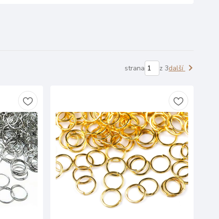
strana
z 3
další