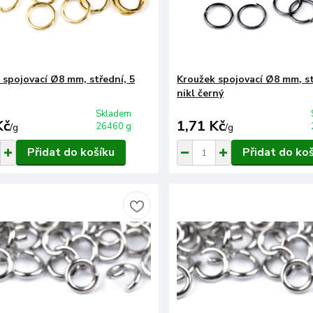
 spojovací Ø8 mm, střední, 5
Kroužek spojovací Ø8 mm, st
nikl černý
Skladem
Kč
1,71 Kč
26460 g
/
g
/
g
Přidat do košíku
Přidat do ko