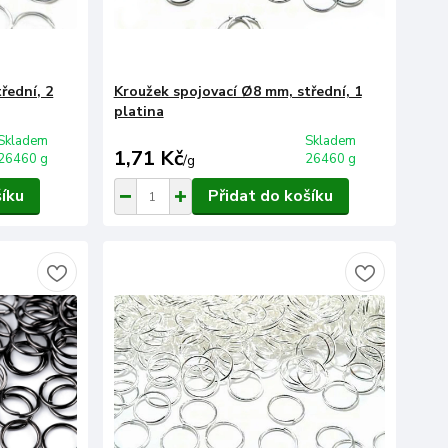
řední, 2
Kroužek spojovací Ø8 mm, střední, 1
platina
Skladem
Skladem
1,71 Kč
26460 g
26460 g
/
g
šíku
Přidat do košíku