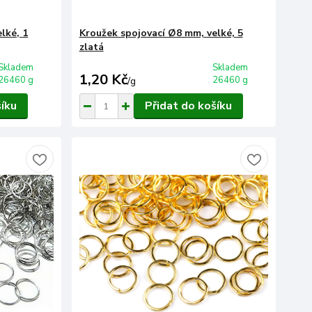
lké, 1
Kroužek spojovací Ø8 mm, velké, 5
zlatá
Skladem
Skladem
1,20 Kč
26460 g
26460 g
/
g
šíku
Přidat do košíku