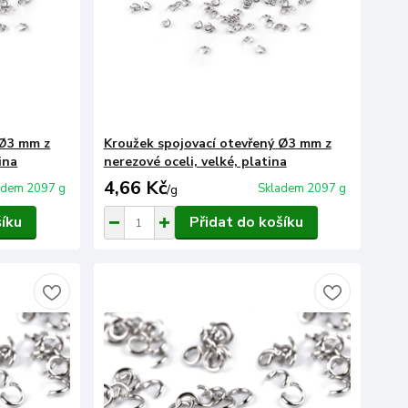
 Ø3 mm z
Kroužek spojovací otevřený Ø3 mm z
ina
nerezové oceli, velké, platina
4,66 Kč
adem 2097 g
Skladem 2097 g
/
g
šíku
Přidat do košíku