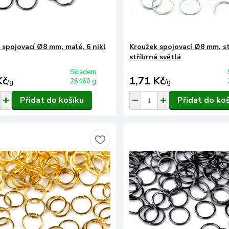
 spojovací Ø8 mm, malé, 6 nikl
Kroužek spojovací Ø8 mm, st
stříbrná světlá
Skladem
Kč
1,71 Kč
26460 g
/
g
/
g
Přidat do košíku
Přidat do ko