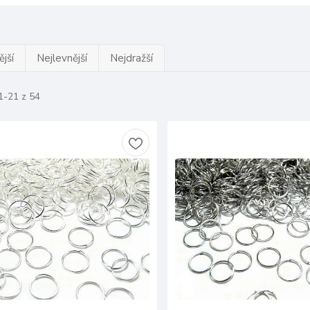
jší
Nejlevnější
Nejdražší
1-21 z 54