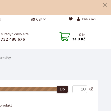
g
Přihlášení
CZK
 si rady? Zavolejte.
0
ks
za
0 Kč
 732 488 676
kroužky
Do
Kč
produkt