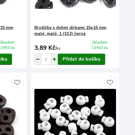
3x15 mm
Brzdičky s dvěmi dírkami 15x15 mm
malé, malé, 1 (332) černá
Skladem
Skladem
3,89 Kč
22950 ks
14960 ks
/
ks
šíku
Přidat do košíku