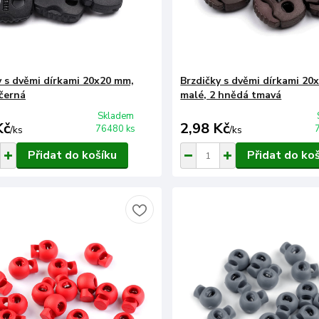
y s dvěmi dírkami 20x20 mm,
Brzdičky s dvěmi dírkami 20
 černá
malé, 2 hnědá tmavá
Skladem
Kč
2,98 Kč
76480 ks
/
ks
/
ks
Přidat do košíku
Přidat do ko