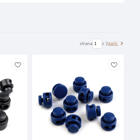
strana
z 2
další