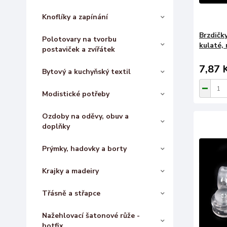
Knoflíky a zapínání
Brzdičk
Polotovary na tvorbu
kulaté, 
postaviček a zvířátek
7,87 
Bytový a kuchyňský textil
Modistické potřeby
Ozdoby na oděvy, obuv a
doplňky
Prýmky, hadovky a borty
Krajky a madeiry
Třásně a střapce
Nažehlovací šatonové růže -
hotfix