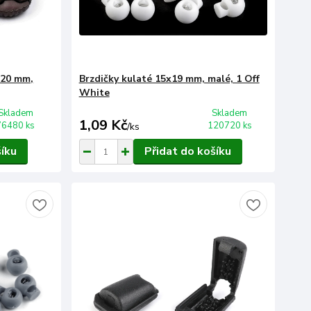
x20 mm,
Brzdičky kulaté 15x19 mm, malé, 1 Off
White
Skladem
Skladem
1,09 Kč
76480 ks
120720 ks
/
ks
šíku
Přidat do košíku