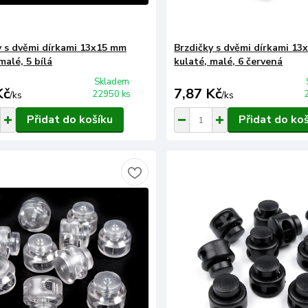
y s dvěmi dírkami 13x15 mm
Brzdičky s dvěmi dírkami 1
malé, 5 bílá
kulaté, malé, 6 červená
Skladem
Kč
7,87 Kč
22950 ks
/
ks
/
ks
Přidat do košíku
Přidat do ko