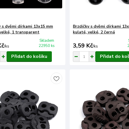
y s dvěmi dírkami 13x15 mm
Brzdičky s dvěmi dírkami 1
velké, 1 transparent
kulaté, velké, 2 černá
Skladem
Kč
3,59 Kč
22950 ks
/
ks
/
ks
Přidat do košíku
Přidat do ko