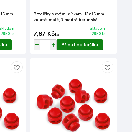
3x15 mm
Brzdičky s dvěmi dírkami 13x15 mm
kulaté, malé, 3 modrá berlínská
Skladem
Skladem
7,87 Kč
22950 ks
22950 ks
/
ks
šíku
Přidat do košíku