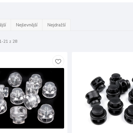
jší
Nejlevnější
Nejdražší
1-21 z 28