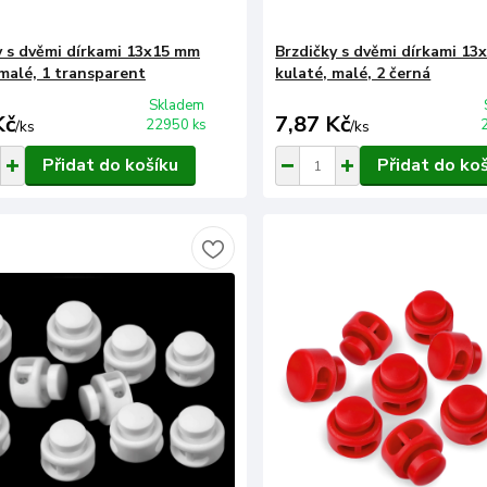
y s dvěmi dírkami 13x15 mm
Brzdičky s dvěmi dírkami 1
 malé, 1 transparent
kulaté, malé, 2 černá
Skladem
Kč
7,87 Kč
22950 ks
/
ks
/
ks
Přidat do košíku
Přidat do ko