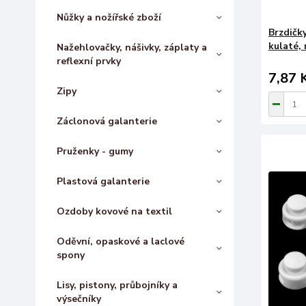
Nůžky a nožířské zboží
Brzdičk
kulaté,
Nažehlovačky, nášivky, záplaty a
reflexní prvky
7,87 
Zipy
Záclonová galanterie
Pruženky - gumy
Plastová galanterie
Ozdoby kovové na textil
Oděvní, opaskové a laclové
spony
Lisy, pistony, průbojníky a
výsečníky