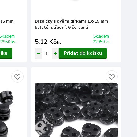
3x15 mm
Brzdičky s dvěmi dírkami 13x15 mm
kulaté, střední, 6 červená
Skladem
Skladem
5,12 Kč
22950 ks
22950 ks
/
ks
šíku
Přidat do košíku