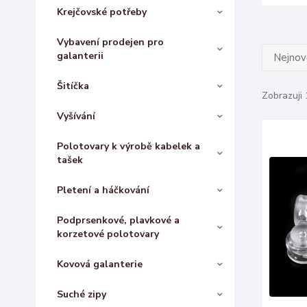
Krejčovské potřeby
Vybavení prodejen pro
galanterii
Nejnově
Šitíčka
Zobrazuji 
Vyšívání
Polotovary k výrobě kabelek a
tašek
Pletení a háčkování
Podprsenkové, plavkové a
korzetové polotovary
Kovová galanterie
Suché zipy