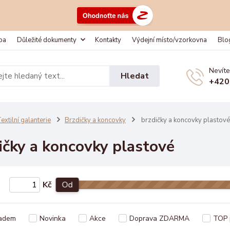
ba
Důležité dokumenty
Kontakty
Výdejní místo/vzorkovna
Blo
Nevíte
Hledat
+420
extilní galanterie
Brzdičky a koncovky
brzdičky a koncovky plastové
ičky a koncovky plastové
Kč
Od
adem
Novinka
Akce
Doprava ZDARMA
TOP 