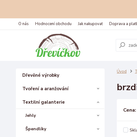
O nás
Hodnocení obchodu
Jak nakupovat
Doprava a plat
Úvod
T
Dřevěné výrobky
brzd
Tvoření a aranžování
Textilní galanterie
Cena:
Jehly
Špendlíky
Skl