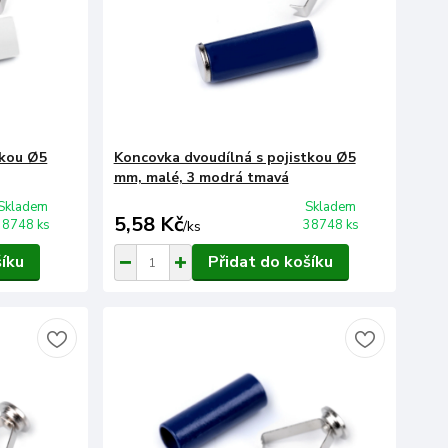
tkou Ø5
Koncovka dvoudílná s pojistkou Ø5
mm, malé, 3 modrá tmavá
Skladem
Skladem
5,58 Kč
38748 ks
38748 ks
/
ks
šíku
Přidat do košíku