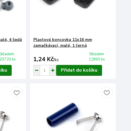
alé, 4 šedá
Plastová koncovka 11x16 mm
zamačkávací, malé, 1 černá
Skladem
Skladem
1,24 Kč
20720 ks
12860 ks
/
ks
šíku
Přidat do košíku