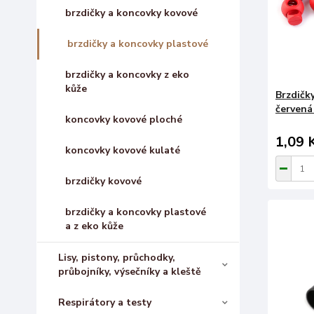
brzdičky a koncovky kovové
brzdičky a koncovky plastové
brzdičky a koncovky z eko
kůže
Brzdičk
červená
koncovky kovové ploché
1,09 
koncovky kovové kulaté
brzdičky kovové
brzdičky a koncovky plastové
a z eko kůže
Lisy, pistony, průchodky,
průbojníky, výsečníky a kleště
Respirátory a testy