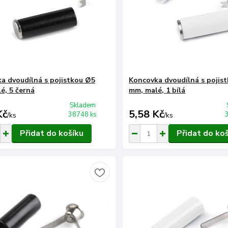
a dvoudílná s pojistkou Ø5
Koncovka dvoudílná s pojis
é, 5 černá
mm, malé, 1 bílá
Skladem
Kč
5,58 Kč
38748 ks
/
ks
/
ks
Přidat do košíku
Přidat do ko