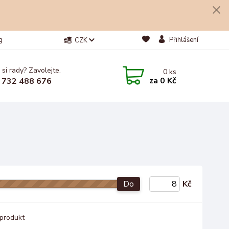
g
Přihlášení
CZK
 si rady? Zavolejte.
0
ks
za
0 Kč
 732 488 676
Do
Kč
produkt