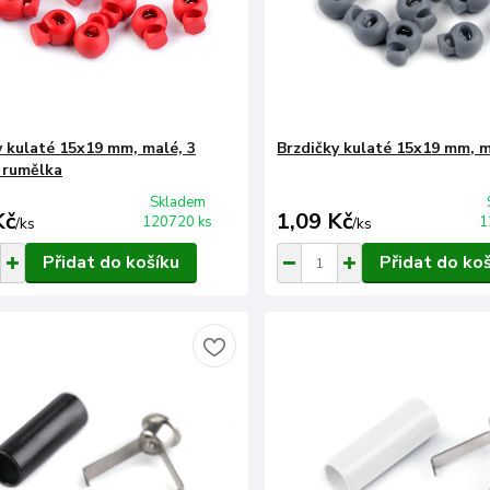
y kulaté 15x19 mm, malé, 3
Brzdičky kulaté 15x19 mm, m
 rumělka
Skladem
Kč
1,09 Kč
120720 ks
1
/
ks
/
ks
Přidat do košíku
Přidat do ko