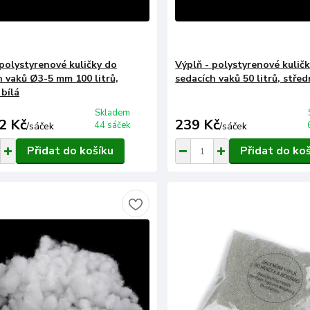
 polystyrenové kuličky do
Výplň - polystyrenové kulič
h vaků Ø3-5 mm 100 litrů,
sedacích vaků 50 litrů, středn
 bílá
Skladem
2 Kč
239 Kč
44 sáček
/
sáček
/
sáček
Přidat do košíku
Přidat do ko