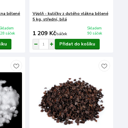
ákna bělené
Výplň - kuličky z dutého vlákna bělené
5 kg, střední, bílá
Skladem
Skladem
1 209 Kč
28 sáček
90 sáček
/
sáček
šíku
Přidat do košíku