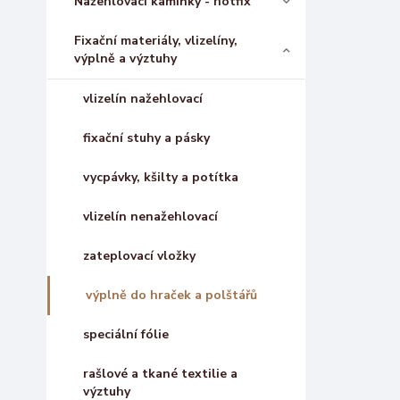
Nažehlovací kamínky - hotfix
Fixační materiály, vlizelíny,
výplně a výztuhy
vlizelín nažehlovací
fixační stuhy a pásky
vycpávky, kšilty a potítka
vlizelín nenažehlovací
zateplovací vložky
výplně do hraček a polštářů
speciální fólie
rašlové a tkané textilie a
výztuhy