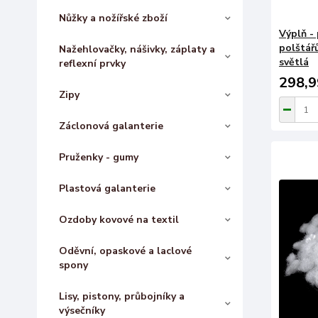
Nůžky a nožířské zboží
Výplň - 
polštářů
Nažehlovačky, nášivky, záplaty a
světlá
reflexní prvky
298,9
Zipy
Záclonová galanterie
Pruženky - gumy
Plastová galanterie
Ozdoby kovové na textil
Oděvní, opaskové a laclové
spony
Lisy, pistony, průbojníky a
výsečníky