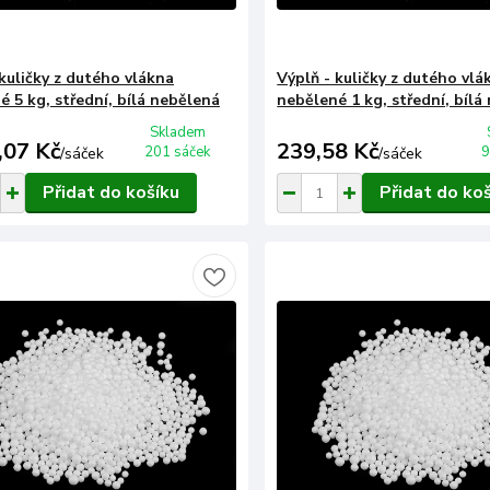
 kuličky z dutého vlákna
Výplň - kuličky z dutého vlá
é 5 kg, střední, bílá nebělená
nebělené 1 kg, střední, bílá
Skladem
,07 Kč
239,58 Kč
201 sáček
9
/
sáček
/
sáček
Přidat do košíku
Přidat do ko