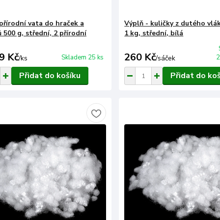
přírodní vata do hraček a
Výplň - kuličky z dutého vl
 500 g, střední, 2 přírodní
1 kg, střední, bílá
9 Kč
260 Kč
Skladem 25 ks
2
/
ks
/
sáček
Přidat do košíku
Přidat do ko