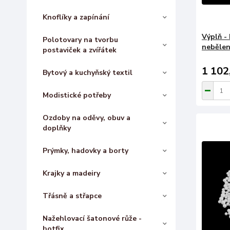
Knoflíky a zapínání
Výplň -
Polotovary na tvorbu
nebělen
postaviček a zvířátek
1 102
Bytový a kuchyňský textil
Modistické potřeby
Ozdoby na oděvy, obuv a
doplňky
Prýmky, hadovky a borty
Krajky a madeiry
Třásně a střapce
Nažehlovací šatonové růže -
hotfix