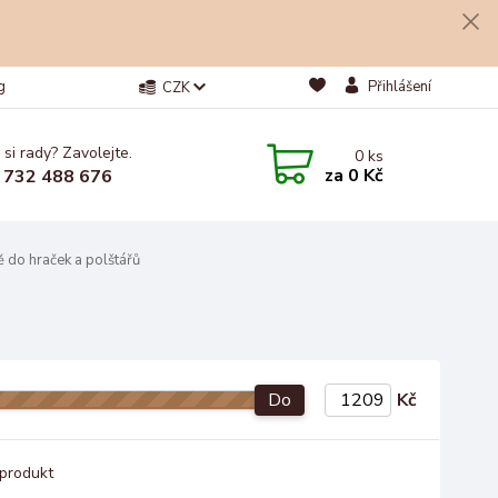
g
Přihlášení
CZK
 si rady? Zavolejte.
0
ks
za
0 Kč
 732 488 676
 do hraček a polštářů
Do
Kč
produkt