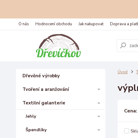
O nás
Hodnocení obchodu
Jak nakupovat
Doprava a plat
Úvod
T
Dřevěné výrobky
výpl
Tvoření a aranžování
Textilní galanterie
Cena:
Jehly
Špendlíky
Skl