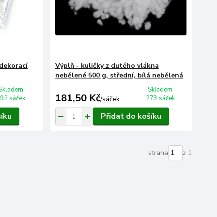
dekorací
Výplň - kuličky z dutého vlákna
nebělené 500 g, střední, bílá nebělená
Skladem
Skladem
181,50 Kč
92 sáček
273 sáček
/
sáček
šíku
Přidat do košíku
strana
z 1