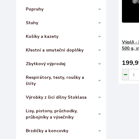
Popruhy
Stuhy
Košíky a kazety
Výplň -
500 g, s
Křestní a smuteční doplňky
199,9
Zbytkový výprodej
Respirátory, testy, roušky a
štíty
Výrobky z šicí dílny Stoklasa
Lisy, pistony, průchodky,
průbojníky a výsečníky
Brzdičky a koncovky