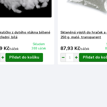
 kuličky z dutého vlákna bělené
Skleněná výplň do hraček a 
třední, bílá
250 g, malé, transparent
Skladem
9 Kč
87,93 Kč
388 sáček
8
/
sáček
/
sáček
Přidat do košíku
Přidat do ko