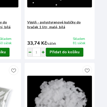
ky do
Výplň - polystyrenové kuličky do
í, bílá
hraček 1 litr, malé, bílá
Skladem
Skladem
33,74 Kč
60 sáček
81 sáček
/
sáček
šíku
Přidat do košíku