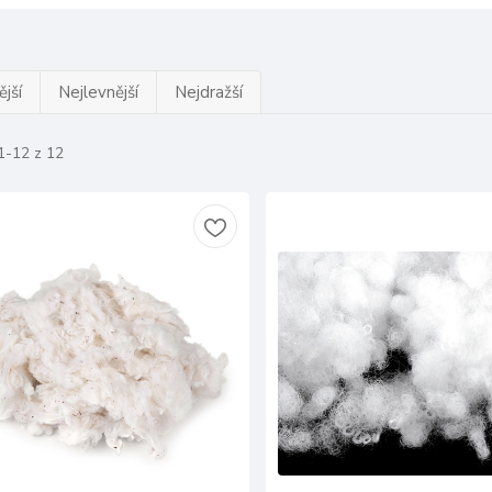
jší
Nejlevnější
Nejdražší
1-12 z 12