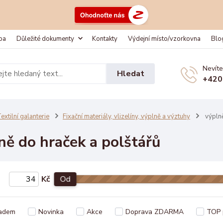
ba
Důležité dokumenty
Kontakty
Výdejní místo/vzorkovna
Blo
Nevíte
Hledat
+420
extilní galanterie
Fixační materiály, vlizelíny, výplně a výztuhy
výplně
ně do hraček a polštářů
Kč
Od
adem
Novinka
Akce
Doprava ZDARMA
TOP 