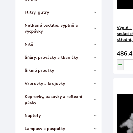
Flitry, glitry
Netkané textilie, výplně a
Výplň -
vycpávky
sedacíc
střední,
Nitě
486,4
Šňůry, provázky a tkaničky
Šikmé proužky
Vzorovky a krojovky
Keprovky, pasovky a reflexní
pásky
Náplety
Lampasy a paspulky