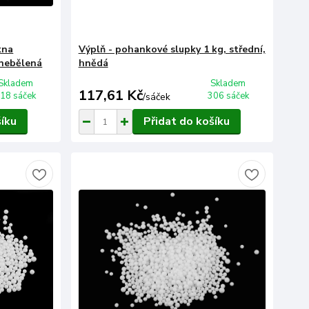
kna
Výplň - pohankové slupky 1 kg, střední,
 nebělená
hnědá
Skladem
Skladem
117,61 Kč
18 sáček
306 sáček
/
sáček
šíku
Přidat do košíku