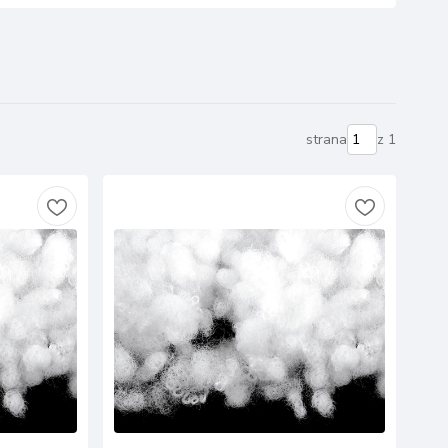
strana
z 1