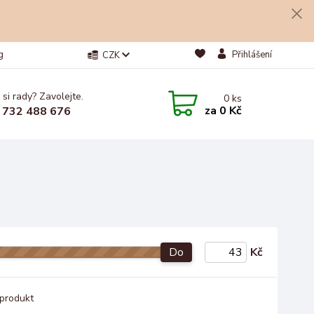
g
Přihlášení
CZK
 si rady? Zavolejte.
0
ks
za
0 Kč
 732 488 676
Do
Kč
produkt