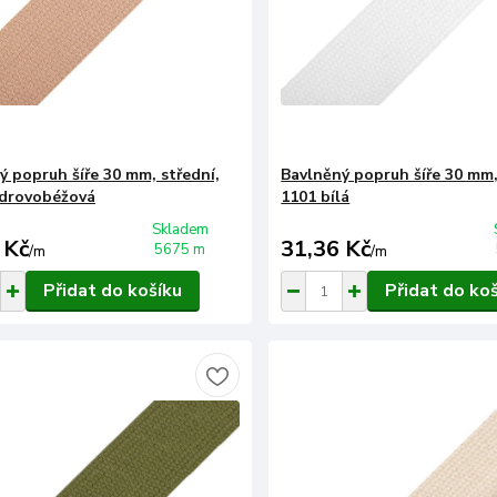
ý popruh šíře 30 mm, střední,
Bavlněný popruh šíře 30 mm,
drovobéžová
1101 bílá
Skladem
 Kč
31,36 Kč
5675 m
/
m
/
m
Přidat do košíku
Přidat do ko