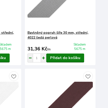
 střední,
Bavlněný popruh šíře 30 mm, střední,
4022 šedá perlová
Skladem
Skladem
31,36 Kč
5675 m
5675 m
/
m
šíku
Přidat do košíku