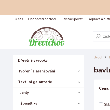
O nás
Hodnocení obchodu
Jak nakupovat
Doprava a plat
Úvod
T
Dřevěné výrobky
bavl
Tvoření a aranžování
Textilní galanterie
Cena:
Jehly
Špendlíky
Skl