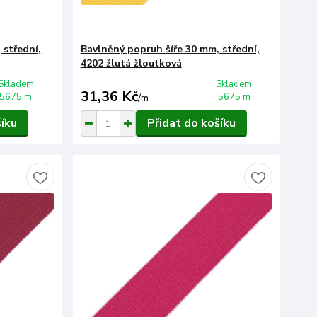
 střední,
Bavlněný popruh šíře 30 mm, střední,
4202 žlutá žloutková
Skladem
Skladem
31,36 Kč
5675 m
5675 m
/
m
šíku
Přidat do košíku