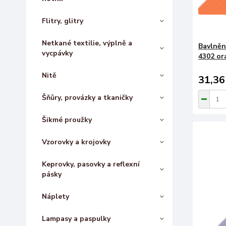
Flitry, glitry
Netkané textilie, výplně a
Bavlněn
vycpávky
4302 or
Nitě
31,36
Šňůry, provázky a tkaničky
Šikmé proužky
Vzorovky a krojovky
Keprovky, pasovky a reflexní
pásky
Náplety
Lampasy a paspulky