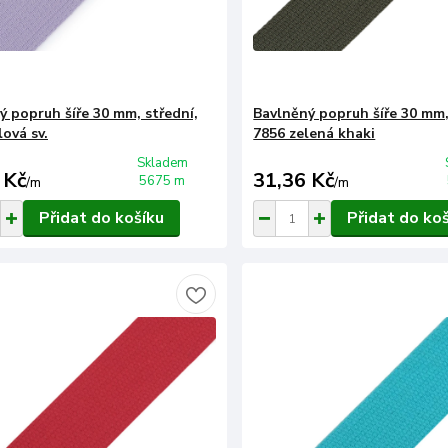
ý popruh šíře 30 mm, střední,
Bavlněný popruh šíře 30 mm,
lová sv.
7856 zelená khaki
Skladem
 Kč
31,36 Kč
5675 m
/
m
/
m
Přidat do košíku
Přidat do ko