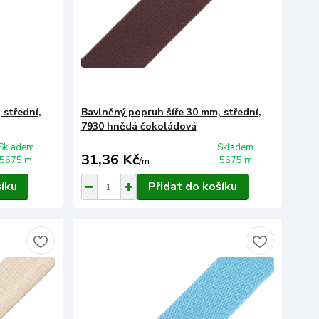
 střední,
Bavlněný popruh šíře 30 mm, střední,
7930 hnědá čokoládová
Skladem
Skladem
31,36 Kč
5675 m
5675 m
/
m
šíku
Přidat do košíku