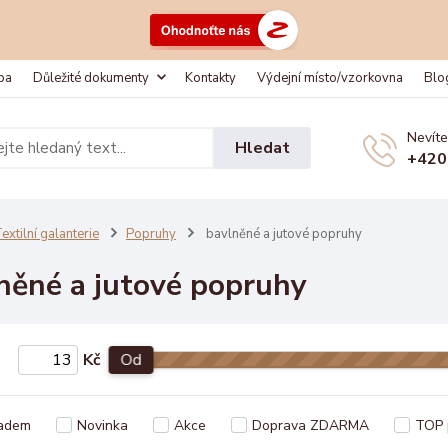
ba
Důležité dokumenty
Kontakty
Výdejní místo/vzorkovna
Blo
Nevíte
Hledat
+420
extilní galanterie
Popruhy
bavlněné a jutové popruhy
něné a jutové popruhy
Kč
Od
adem
Novinka
Akce
Doprava ZDARMA
TOP 