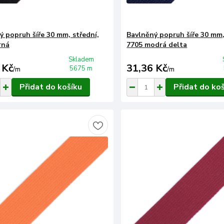
ý popruh šíře 30 mm, střední,
Bavlněný popruh šíře 30 mm,
rná
7705 modrá delta
Skladem
 Kč
31,36 Kč
5675 m
/
m
/
m
Přidat do košíku
Přidat do ko