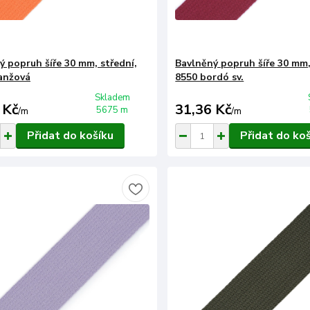
ý popruh šíře 30 mm, střední,
Bavlněný popruh šíře 30 mm,
anžová
8550 bordó sv.
Skladem
 Kč
31,36 Kč
5675 m
/
m
/
m
Přidat do košíku
Přidat do ko