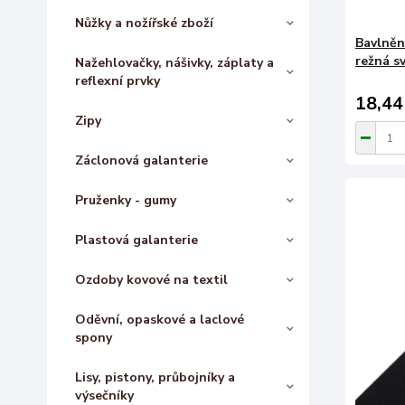
Nůžky a nožířské zboží
Bavlněn
režná s
Nažehlovačky, nášivky, záplaty a
reflexní prvky
18,44
Zipy
Záclonová galanterie
Pruženky - gumy
Plastová galanterie
Ozdoby kovové na textil
Oděvní, opaskové a laclové
spony
Lisy, pistony, průbojníky a
výsečníky