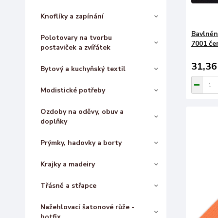
Knoflíky a zapínání
Bavlněn
Polotovary na tvorbu
7001 če
postaviček a zvířátek
31,36
Bytový a kuchyňský textil
Modistické potřeby
Ozdoby na oděvy, obuv a
doplňky
Prýmky, hadovky a borty
Krajky a madeiry
Třásně a střapce
Nažehlovací šatonové růže -
hotfix