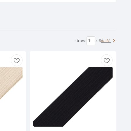
strana
z 6
další