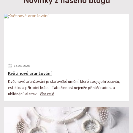
Novinky z našeho blogu
16
.
04
.
2026
Květinové aranžování
Květinové aranžování je starověké umění, které spojuje kreativitu,
estetiku a přírodní krásu. Tato činnost nejenže přináší radost a
uklidnění, ale tak...
číst celé