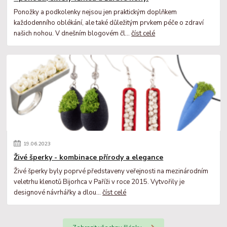
Ponožky a podkolenky nejsou jen praktickým doplňkem
každodenního oblékání, ale také důležitým prvkem péče o zdraví
našich nohou. V dnešním blogovém čl...
číst celé
19
.
06
.
2023
Živé šperky - kombinace přírody a elegance
Živé šperky byly poprvé představeny veřejnosti na mezinárodním
veletrhu klenotů Bijorhca v Paříži v roce 2015. Vytvořily je
designové návrhářky a dlou...
číst celé