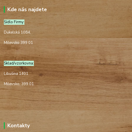
Kde nás najdete
Sídlo Firmy:
Dukelská 1084,
Milevsko 399 01
Sklad/vzorkovna:
Libušina 1401
Milevsko, 399 01
Kontakty