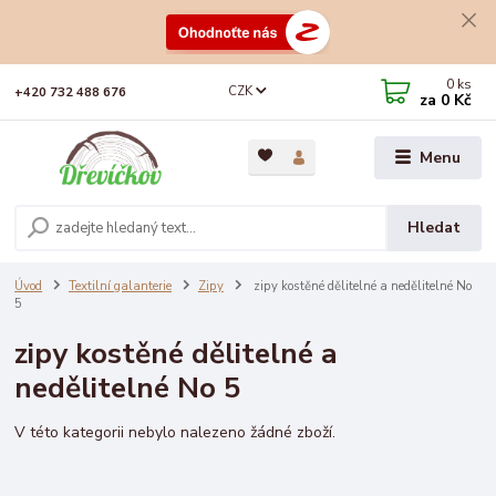
0
ks
CZK
+420 732 488 676
za
0 Kč
Menu
Hledat
Úvod
Textilní galanterie
Zipy
zipy kostěné dělitelné a nedělitelné No
5
zipy kostěné dělitelné a
nedělitelné No 5
V této kategorii nebylo nalezeno žádné zboží.