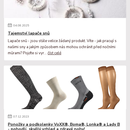
04
.
08
.
2025
Tajemství lapače snů
Lapače snů - jsou stále velice žádaný produkt. Víte - jak pracují s
našimi sny a jakým způsobem nás mohou ochránit před nočními
můrami? Pojďte si vyr...
číst celé
07
.
12
.
2023
Ponožky a podkolenky VoXX®, Boma®, Lonka® a Lady B
- pohodlí, skvělý vzhled a zdravé nohy!