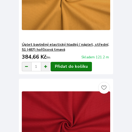
Úplet bavlněný elastický hladký / náplet, střední,
51 (487) hořčicová tmavá
384,66 Kč
Skladem 121.2 m
/
m
Přidat do košíku