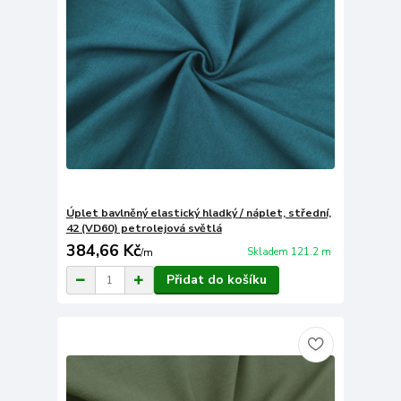
Úplet bavlněný elastický hladký / náplet, střední,
42 (VD60) petrolejová světlá
384,66 Kč
Skladem 121.2 m
/
m
Přidat do košíku