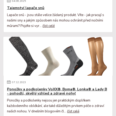
04
.
08
.
2025
Tajemství lapače snů
Lapače snů - jsou stále velice žádaný produkt. Víte - jak pracují s
našimi sny a jakým způsobem nás mohou ochránit před nočními
můrami? Pojďte si vyr...
číst celé
07
.
12
.
2023
Ponožky a podkolenky VoXX®, Boma®, Lonka® a Lady B
- pohodlí, skvělý vzhled a zdravé nohy!
Ponožky a podkolenky nejsou jen praktickým doplňkem
každodenního oblékání, ale také důležitým prvkem péče o zdraví
našich nohou. V dnešním blogovém čl...
číst celé