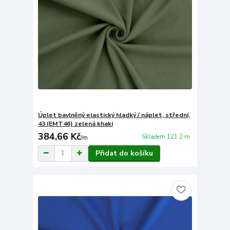
Úplet bavlněný elastický hladký / náplet, střední,
43 (EMT46) zelená khaki
384,66 Kč
Skladem 121.2 m
/
m
Přidat do košíku