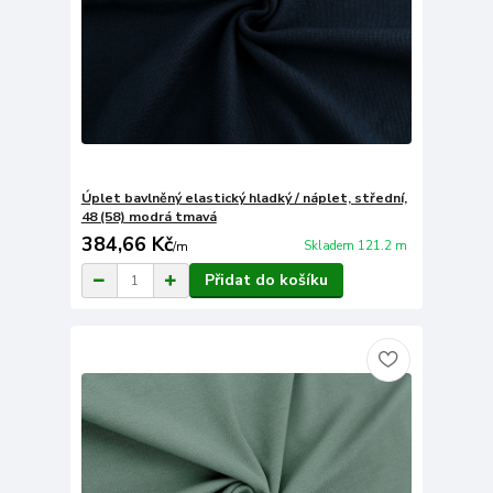
Úplet bavlněný elastický hladký / náplet, střední,
48 (58) modrá tmavá
384,66 Kč
Skladem 121.2 m
/
m
Přidat do košíku