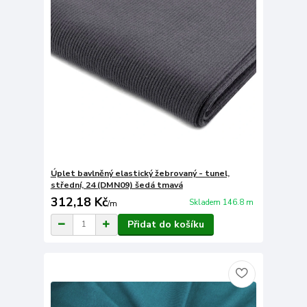
Úplet bavlněný elastický žebrovaný - tunel,
střední, 24 (DMN09) šedá tmavá
312,18 Kč
Skladem 146.8 m
/
m
Přidat do košíku