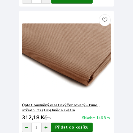
Úplet bavlněný elastický žebrovaný - tunel,
střední, 37 (195) hnědá světlá
312,18 Kč
Skladem 146.8 m
/
m
Přidat do košíku