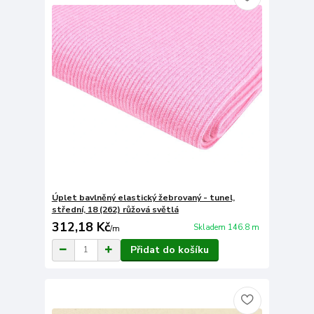
Úplet bavlněný elastický žebrovaný - tunel,
střední, 18 (262) růžová světlá
312,18 Kč
Skladem 146.8 m
/
m
Přidat do košíku