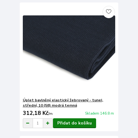
Úplet bavlněný elastický žebrovaný - tunel,
střední, 10 (58) modrá temná
312,18 Kč
Skladem 146.8 m
/
m
Přidat do košíku