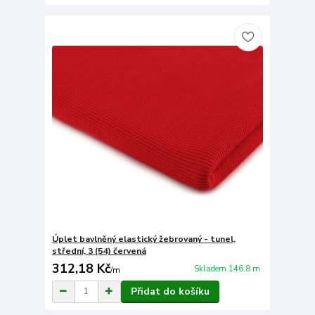
Úplet bavlněný elastický žebrovaný - tunel,
střední, 3 (54) červená
312,18 Kč
Skladem 146.8 m
/
m
Přidat do košíku