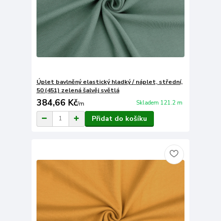
Úplet bavlněný elastický hladký / náplet, střední,
50 (451) zelená šalvěj světlá
384,66 Kč
Skladem 121.2 m
/
m
Přidat do košíku