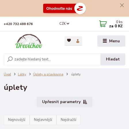
0
ks
CZK
+420 732 488 676
za
0 Kč
Menu
Hledat
Úvod
Látky
Úplety a plavkovina
úplety
úplety
Upřesnit parametry
Nejnovější
Nejlevnější
Nejdražší