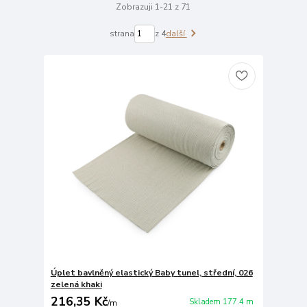
Zobrazuji 1-21 z 71
strana
z 4
další
Úplet bavlněný elastický Baby tunel, střední, 026
zelená khaki
216,35 Kč
Skladem 177.4 m
/
m