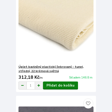
Úplet bavlněný elastický žebrovaný - tunel,
střední, 22 krémová světlá
312,18 Kč
Skladem 146.8 m
/
m
Přidat do košíku