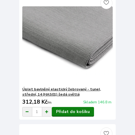
Úplet bavlněný elastický žebrovaný - tunel,
střední, 14 (HAS01) šedá světlá
312,18 Kč
Skladem 146.8 m
/
m
Přidat do košíku