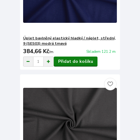
Úplet bavlněný elastický hladký / náplet, střední,
9 (SES03) modrá tmavá
384,66 Kč
Skladem 121.2 m
/
m
Přidat do košíku