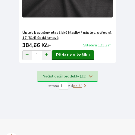
Úplet bavlněný elastický hladký / náplet, střední,
17 (314) šedá tmavá
384,66 Kč
Skladem 121.2 m
/
m
Přidat do košíku
Načíst další produkty (21)
strana
z 4
další