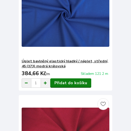
Úplet bavlněný elastický hladký / náplet, střední,
45 (373) modrá královská
384,66 Kč
Skladem 121.2 m
/
m
Přidat do košíku