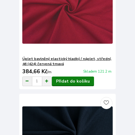
Úplet bavlněný elastický hladký / náplet, střední,
46 (424) červená tmavá
384,66 Kč
Skladem 121.2 m
/
m
Přidat do košíku