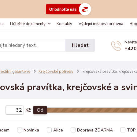
ba
Důležité dokumenty
Kontakty
Výdejní místo/vzorkovna
Blo
Nevíte
Hledat
+420
extilní galanterie
Krejčovské potřeby
krejčovská pravítka, krejčovsk
čovská pravítka, krejčovské a sv
Kč
Od
adem
Novinka
Akce
Doprava ZDARMA
TOP 