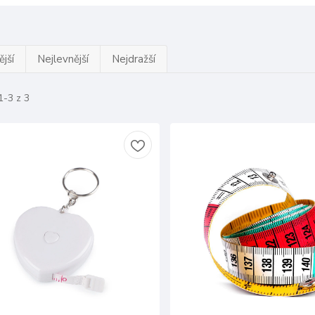
jší
Nejlevnější
Nejdražší
1-3 z 3