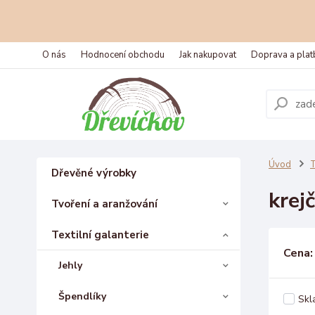
O nás
Hodnocení obchodu
Jak nakupovat
Doprava a plat
Úvod
T
Dřevěné výrobky
krej
Tvoření a aranžování
Textilní galanterie
Cena:
Jehly
Špendlíky
Skl