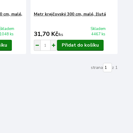
0 cm, malé,
Metr krejčovský 300 cm, malé, žlutá
Skladem
Skladem
31,70 Kč
1048 ks
4467 ks
/
ks
šíku
Přidat do košíku
strana
z 1