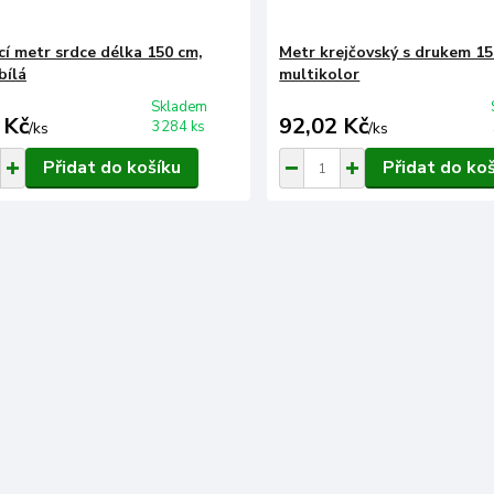
cí metr srdce délka 150 cm,
Metr krejčovský s drukem 15
bílá
multikolor
Skladem
 Kč
92,02 Kč
3284 ks
/
ks
/
ks
Přidat do košíku
Přidat do ko