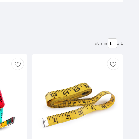
strana
z 1