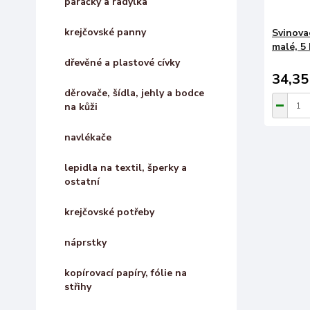
páráčky a radýlka
krejčovské panny
Svinova
malé, 5 
dřevěné a plastové cívky
34,35
děrovače, šídla, jehly a bodce
na kůži
navlékače
lepidla na textil, šperky a
ostatní
krejčovské potřeby
náprstky
kopírovací papíry, fólie na
střihy