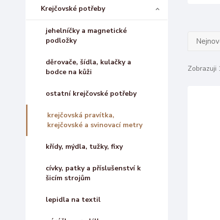
Krejčovské potřeby
jehelníčky a magnetické
podložky
Nejnově
děrovače, šídla, kulačky a
Zobrazuji 
bodce na kůži
ostatní krejčovské potřeby
krejčovská pravítka,
krejčovské a svinovací metry
křídy, mýdla, tužky, fixy
cívky, patky a příslušenství k
šicím strojům
lepidla na textil