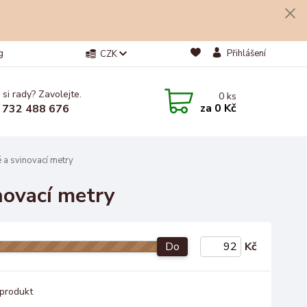
g
Přihlášení
CZK
 si rady? Zavolejte.
0
ks
za
0 Kč
 732 488 676
é a svinovací metry
inovací metry
Do
Kč
produkt