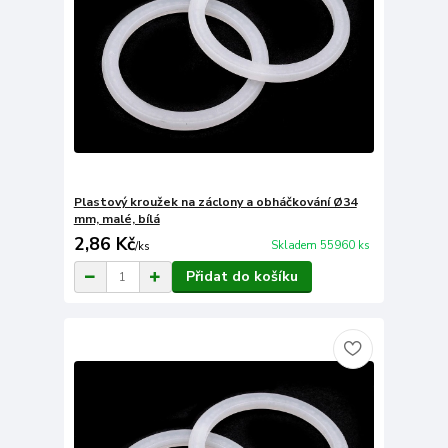
Plastový kroužek na záclony a obháčkování Ø34
mm, malé, bílá
2,86 Kč
Skladem 55960 ks
/
ks
Přidat do košíku