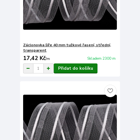
Záclonovka šíře 40 mm tužkové řasení, střední,
transparent
17,42 Kč
Skladem 2300 m
/
m
Přidat do košíku