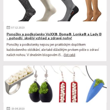
07
.
12
.
2023
Ponožky a podkolenky VoXX®, Boma®, Lonka® a Lady B
- pohodlí, skvělý vzhled a zdravé nohy!
Ponožky a podkolenky nejsou jen praktickým doplňkem
každodenního oblékání, ale také důležitým prvkem péče o zdraví
našich nohou. V dnešním blogovém čl...
číst celé
19
.
06
.
2023