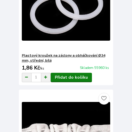
Plastový kroužek na záclony a obháčkování Ø34
mm, střední, bílá
1,86 Kč
Skladem 55960 ks
/
ks
Přidat do košíku