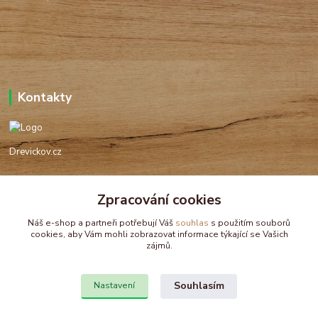
Kontakty
Drevickov.cz
Ing. Tomáš Hajíček,MSc
Zpracování cookies
+420 732 488 676
(Po-Pá, 8-17 hod.)
Náš e-shop a partneři potřebují Váš
souhlas
s použitím souborů
cookies, aby Vám mohli zobrazovat informace týkající se Vašich
drevickov@drevickov.cz, info@drevickov.cz
zájmů.
Souhlasím
Nastavení