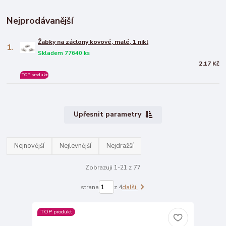
Nejprodávanější
Žabky na záclony kovové, malé, 1 nikl
1.
Skladem 77640 ks
2,17 Kč
TOP produkt
Upřesnit parametry
Nejnovější
Nejlevnější
Nejdražší
Zobrazuji 1-21 z 77
strana
z 4
další
TOP produkt