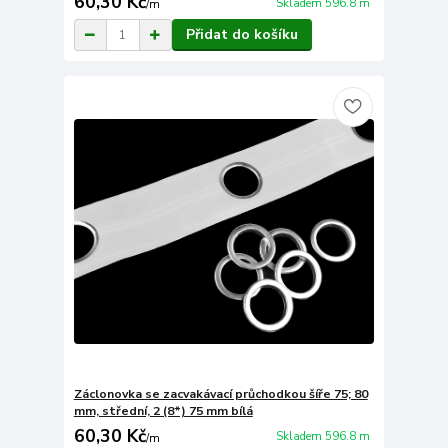
60,30 Kč
Skladem 596.8 m
/
m
Přidat do košíku
Záclonovka se zacvakávací průchodkou šíře 75; 80
mm, střední, 2 (8*) 75 mm bílá
60,30 Kč
Skladem 596.8 m
/
m