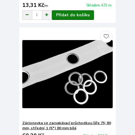
13,31 Kč
Skladem 425 m
/
m
Přidat do košíku
Záclonovka se zacvakávací průchodkou šíře 75; 80
mm, střední, 1 (5*) 80 mm bílá