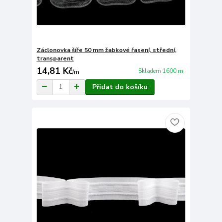
Záclonovka šíře 50 mm žabkové řasení, střední,
transparent
14,81 Kč
Skladem 1600 m
/
m
Přidat do košíku