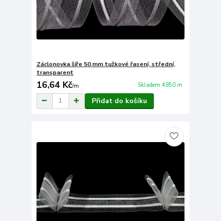
Záclonovka šíře 50 mm tužkové řasení, střední,
transparent
16,64 Kč
Skladem 4850 m
/
m
Přidat do košíku