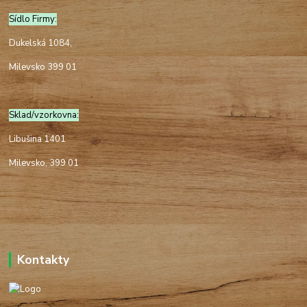
Sídlo Firmy:
Dukelská 1084,
Milevsko 399 01
Sklad/vzorkovna:
Libušina 1401
Milevsko, 399 01
Kontakty