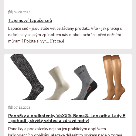
04
.
08
.
2025
Tajemství lapače snů
Lapače snů - jsou stále velice žádaný produkt. Víte - jak pracují s
našimi sny a jakým způsobem nás mohou ochránit před nočními
můrami? Pojďte si vyr...
číst celé
07
.
12
.
2023
Ponožky a podkolenky VoXX®, Boma®, Lonka® a Lady B
- pohodlí, skvělý vzhled a zdravé nohy!
Ponožky a podkolenky nejsou jen praktickým doplňkem
každodenního oblékání, ale také důležitým prvkem péče o zdraví