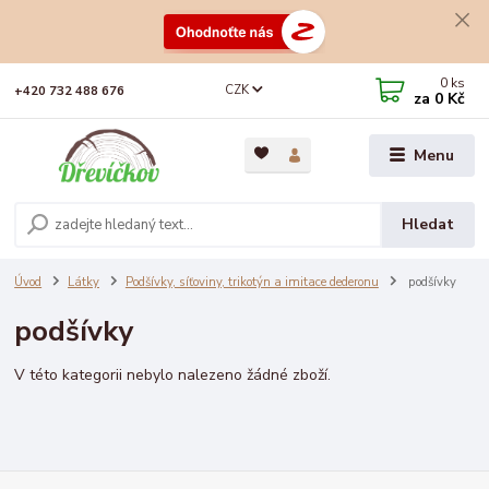
0
ks
CZK
+420 732 488 676
za
0 Kč
Menu
Hledat
Úvod
Látky
Podšívky, síťoviny, trikotýn a imitace dederonu
podšívky
podšívky
V této kategorii nebylo nalezeno žádné zboží.