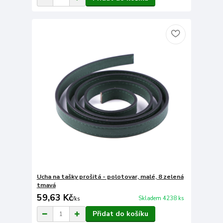
Ucha na tašky prošitá - polotovar, malé, 8 zelená
tmavá
59,63 Kč
Skladem 4238 ks
/
ks
Přidat do košíku