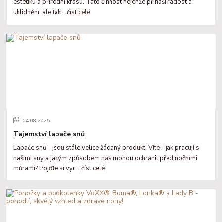
estetiku a přírodní krásu. Tato činnost nejenže přináší radost a
uklidnění, ale tak...
číst celé
04
.
08
.
2025
Tajemství lapače snů
Lapače snů - jsou stále velice žádaný produkt. Víte - jak pracují s
našimi sny a jakým způsobem nás mohou ochránit před nočními
můrami? Pojďte si vyr...
číst celé