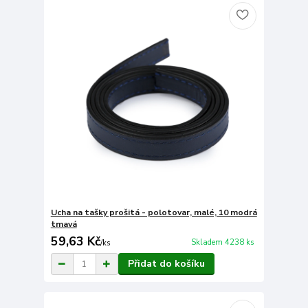
Ucha na tašky prošitá - polotovar, malé, 10 modrá
tmavá
59,63 Kč
Skladem 4238 ks
/
ks
Přidat do košíku