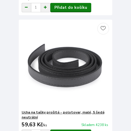
Přidat do košíku
Ucha na tašky prošitá - polotovar, malé, 5 šedá
neutrální
59,63 Kč
Skladem 4238 ks
/
ks