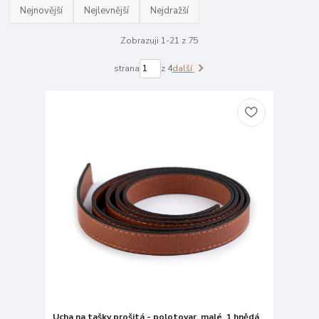
Nejnovější
Nejlevnější
Nejdražší
Zobrazuji 1-21 z 75
strana
z 4
další
Ucha na tašky prošitá - polotovar, malé, 1 hnědá