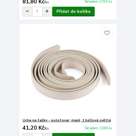
81,80 Kč
Skladem 1014 ks
/
ks
Přidat do košíku
Ucha na tašky - polotovar, malé, 1 béžová světlá
41,20 Kč
Skladem 1068 ks
/
ks