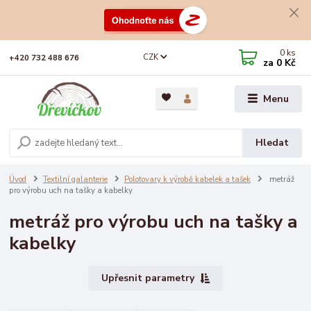
0
ks
CZK
+420 732 488 676
za
0 Kč
Menu
Hledat
Úvod
Textilní galanterie
Polotovary k výrobě kabelek a tašek
metráž
pro výrobu uch na tašky a kabelky
metráž pro výrobu uch na tašky a
kabelky
Upřesnit parametry