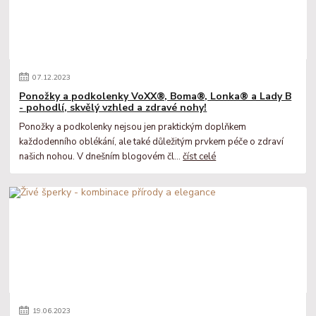
07
.
12
.
2023
Ponožky a podkolenky VoXX®, Boma®, Lonka® a Lady B
- pohodlí, skvělý vzhled a zdravé nohy!
Ponožky a podkolenky nejsou jen praktickým doplňkem
každodenního oblékání, ale také důležitým prvkem péče o zdraví
našich nohou. V dnešním blogovém čl...
číst celé
19
.
06
.
2023