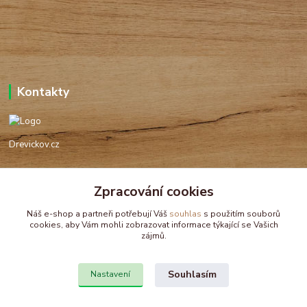
Kontakty
Drevickov.cz
Ing. Tomáš Hajíček,MSc
+420 732 488 676
Zpracování cookies
(Po-Pá, 8-17 hod.)
Náš e-shop a partneři potřebují Váš
souhlas
s použitím souborů
cookies, aby Vám mohli zobrazovat informace týkající se Vašich
drevickov@drevickov.cz, info@drevickov.cz
zájmů.
Souhlasím
Nastavení