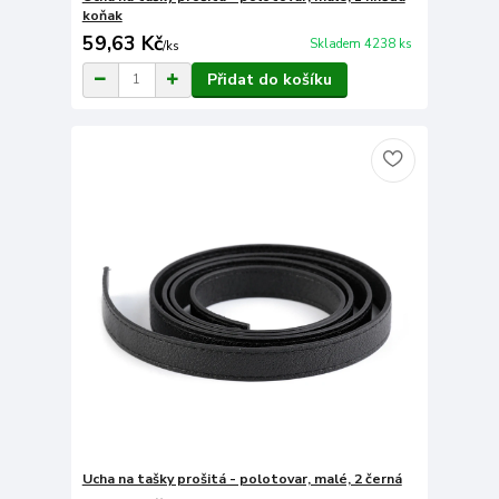
koňak
59,63 Kč
Skladem 4238 ks
/
ks
Přidat do košíku
Ucha na tašky prošitá - polotovar, malé, 2 černá