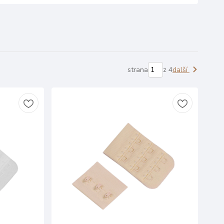
strana
z 4
další