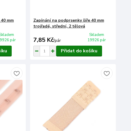
e 40 mm
Zapínání na podprsenky šíře 40 mm
trojřadé, střední, 2 tělová
Skladem
Skladem
7,85 Kč
9926 pár
19926 pár
/
pár
šíku
Přidat do košíku