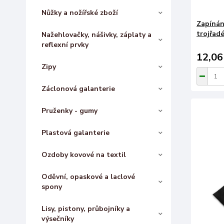
Nůžky a nožířské zboží
Zapínán
trojřadé
Nažehlovačky, nášivky, záplaty a
reflexní prvky
12,06
Zipy
Záclonová galanterie
Pruženky - gumy
Plastová galanterie
Ozdoby kovové na textil
Oděvní, opaskové a laclové
spony
Lisy, pistony, průbojníky a
výsečníky