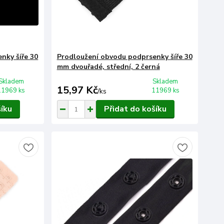
nky šíře 30
Prodloužení obvodu podprsenky šíře 30
mm dvouřadé, střední, 2 černá
Skladem
Skladem
15,97 Kč
11969 ks
11969 ks
/
ks
šíku
Přidat do košíku