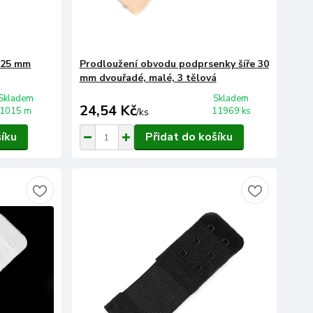
e 25 mm
Prodloužení obvodu podprsenky šíře 30
mm dvouřadé, malé, 3 tělová
Skladem
Skladem
24,54 Kč
1015 m
11969 ks
/
ks
šíku
Přidat do košíku