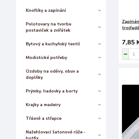
Knoflíky a zapínání
Zapínán
Polotovary na tvorbu
trojřadé
postaviček a zvířátek
7,85 
Bytový a kuchyňský textil
Modistické potřeby
Ozdoby na oděvy, obuv a
doplňky
Prýmky, hadovky a borty
Krajky a madeiry
Třásně a střapce
Nažehlovací šatonové růže -
hotfix