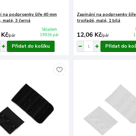
í na podprsenky šíře 40 mm
Zapínání na podprsenky šíř
, malé, 3 černá
trojřadé, malé, 1 bílá
Skladem
 Kč
12,06 Kč
19926 pár
1
/
pár
/
pár
Přidat do košíku
Přidat do ko