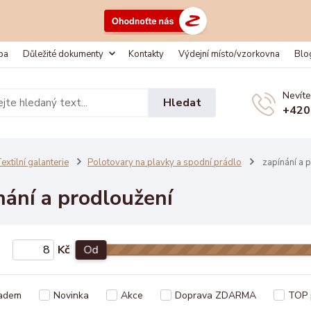
ba
Důležité dokumenty
Kontakty
Výdejní místo/vzorkovna
Blo
Nevíte
Hledat
+420
extilní galanterie
Polotovary na plavky a spodní prádlo
zapínání a 
nání a prodloužení
Kč
Od
adem
Novinka
Akce
Doprava ZDARMA
TOP 