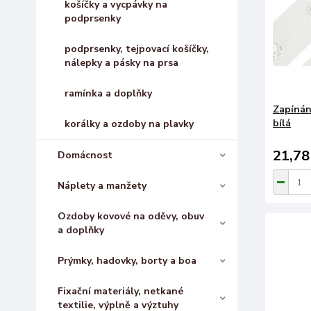
košíčky a vycpávky na
podprsenky
podprsenky, tejpovací košíčky,
nálepky a pásky na prsa
ramínka a doplňky
Zapínání
bílá
korálky a ozdoby na plavky
21,78
Domácnost
Náplety a manžety
Ozdoby kovové na oděvy, obuv
a doplňky
Prýmky, hadovky, borty a boa
Fixační materiály, netkané
textilie, výplně a výztuhy