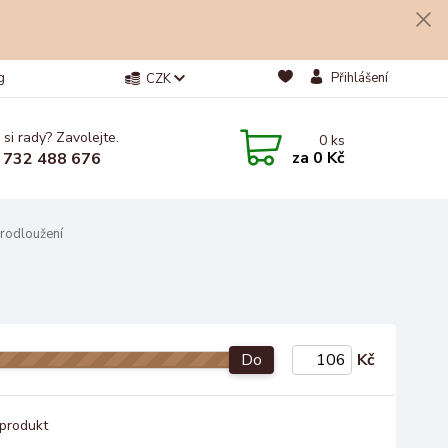
g
Přihlášení
CZK
 si rady? Zavolejte.
0
ks
za
0 Kč
 732 488 676
prodloužení
Do
Kč
produkt