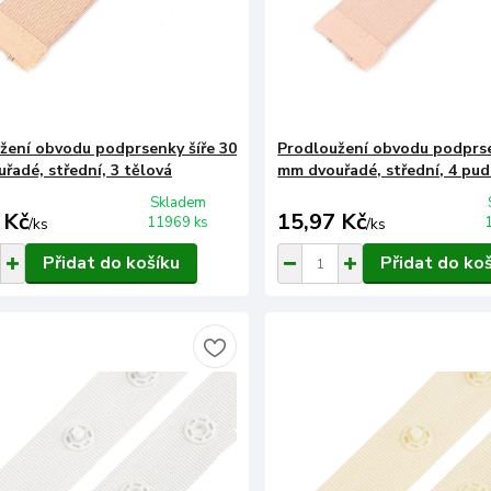
žení obvodu podprsenky šíře 30
Prodloužení obvodu podprse
řadé, střední, 3 tělová
mm dvouřadé, střední, 4 pu
Skladem
 Kč
15,97 Kč
11969 ks
/
ks
/
ks
Přidat do košíku
Přidat do ko