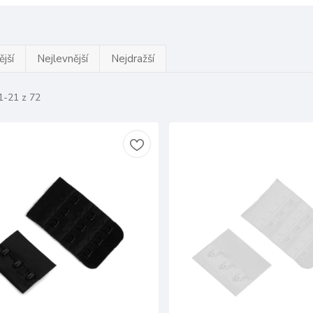
jší
Nejlevnější
Nejdražší
1-21 z 72