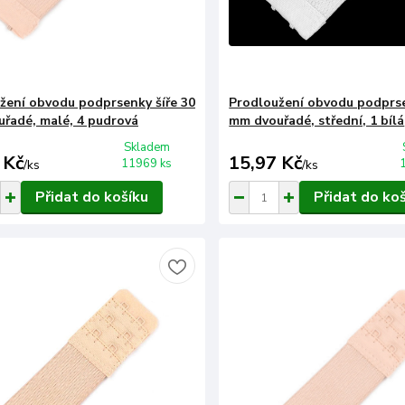
žení obvodu podprsenky šíře 30
Prodloužení obvodu podprse
řadé, malé, 4 pudrová
mm dvouřadé, střední, 1 bílá
Skladem
 Kč
15,97 Kč
11969 ks
/
ks
/
ks
Přidat do košíku
Přidat do ko