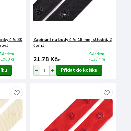
nky šíře 30
Zapínání na body šíře 18 mm, střední, 2
drová
černá
Skladem
Skladem
21,78 Kč
11969 ks
7120.4 m
/
m
šíku
Přidat do košíku