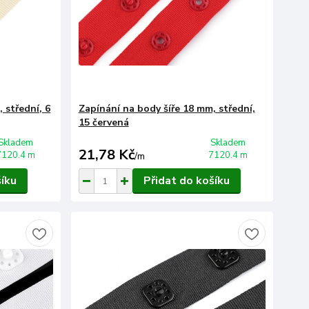
 střední, 6
Zapínání na body šíře 18 mm, střední,
15 červená
Skladem
Skladem
21,78 Kč
7120.4 m
7120.4 m
/
m
šíku
Přidat do košíku