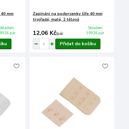
e 40 mm
Zapínání na podprsenky šíře 40 mm
trojřadé, malé, 2 tělová
Skladem
Skladem
12,06 Kč
9926 pár
19926 pár
/
pár
šíku
Přidat do košíku