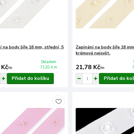
 na body šíře 18 mm, střední, 5
Zapínání na body šíře 18 mm,
krémová nejsvět.
Skladem
 Kč
21,78 Kč
7120.4 m
/
m
/
m
Přidat do košíku
Přidat do ko