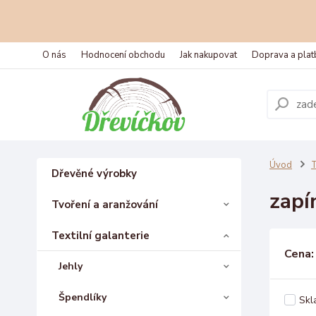
O nás
Hodnocení obchodu
Jak nakupovat
Doprava a plat
Úvod
T
Dřevěné výrobky
zapí
Tvoření a aranžování
Textilní galanterie
Cena:
Jehly
Špendlíky
Skl