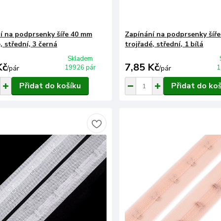
í na podprsenky šíře 40 mm
Zapínání na podprsenky šíř
, střední, 3 černá
trojřadé, střední, 1 bílá
Skladem
Kč
7,85 Kč
19926 pár
1
/
pár
/
pár
Přidat do košíku
Přidat do ko