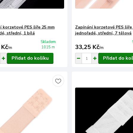
í korzetové PES šíře 25 mm
Zapínání korzetové PES šíř
é, střední, 1 bílá
jednořadé, střední, 7 tělová
Skladem
 Kč
33,25 Kč
1015 m
/
m
/
m
Přidat do košíku
Přidat do ko