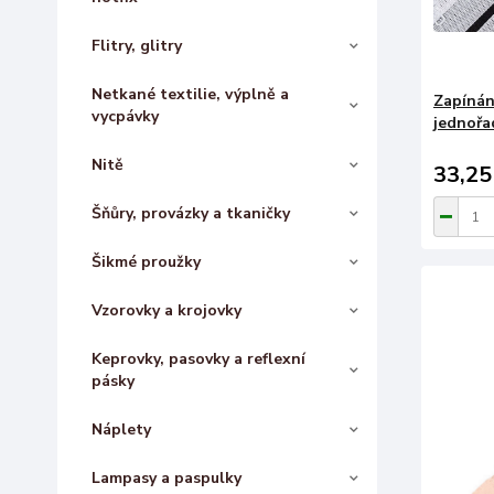
Flitry, glitry
Netkané textilie, výplně a
Zapínán
vycpávky
jednořad
Nitě
33,25
Šňůry, provázky a tkaničky
Šikmé proužky
Vzorovky a krojovky
Keprovky, pasovky a reflexní
pásky
Náplety
Lampasy a paspulky