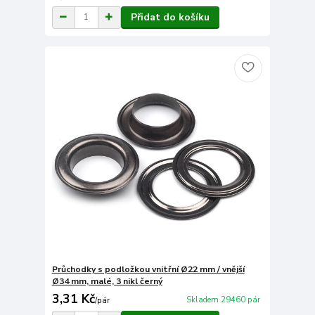
Přidat do košíku
Průchodky s podložkou vnitřní Ø22 mm / vnější
Ø34 mm, malé, 3 nikl černý
3,31 Kč
Skladem 29460 pár
/
pár