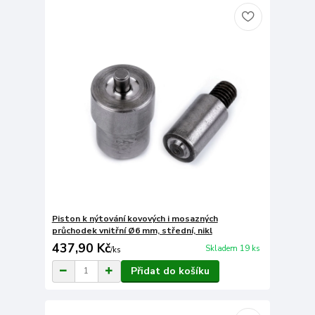
Piston k nýtování kovových i mosazných
průchodek vnitřní Ø6 mm, střední, nikl
437,90 Kč
Skladem 19 ks
/
ks
Přidat do košíku