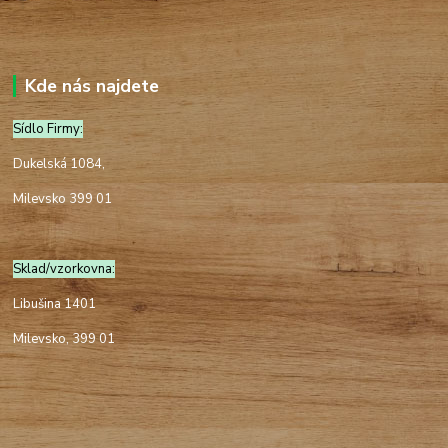
Kde nás najdete
Sídlo Firmy:
Dukelská 1084,
Milevsko 399 01
Sklad/vzorkovna:
Libušina 1401
Milevsko, 399 01