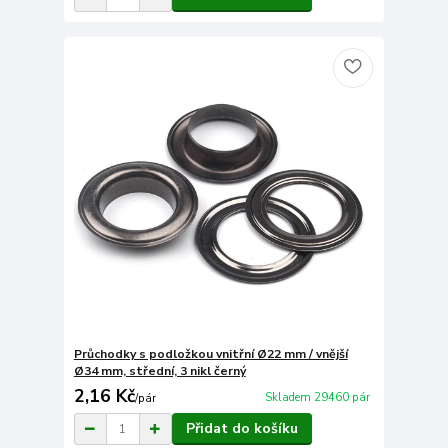
Průchodky s podložkou vnitřní Ø22 mm / vnější
Ø34 mm, střední, 3 nikl černý
2,16 Kč
Skladem 29460 pár
/
pár
Přidat do košíku