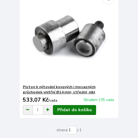
Piston k nýtování kovových i mosazných
průchodek vnitřní Ø14 mm, střední, nikl
533,07 Kč
Skladem 105 sada
/
sada
Přidat do košíku
strana
z 1