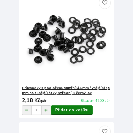
Průchodky s podložkou vnitřní Ø4 mm / vnější Ø7,5
mm na silnější látky, střední, 1 černý lak
2,18 Kč
Skladem 4200 pár
/
pár
Přidat do košíku