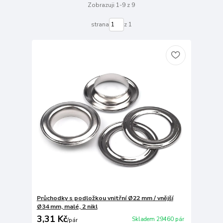
Zobrazuji 1-9 z 9
strana
z 1
Průchodky s podložkou vnitřní Ø22 mm / vnější
Ø34 mm, malé, 2 nikl
3,31 Kč
Skladem 29460 pár
/
pár