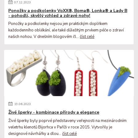
07
.
12
.
2023
Ponožky a podkolenky VoXX®, Boma®, Lonka® a Lady B
- pohodlí, skvělý vzhled a zdravé nohy!
Ponožky a podkolenky nejsou jen praktickým doplňkem
každodenního oblékání, ale také důležitým prvkem péče o zdraví
našich nohou. V dnešním blogovém čl...
číst celé
19
.
06
.
2023
Živé šperky - kombinace přírody a elegance
Živé šperky byly poprvé představeny veřejnosti na mezinárodním
veletrhu klenotů Bijorhca v Paříži v roce 2015. Vytvořily je
designové návrhářky a dlou...
číst celé