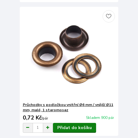
Průchodky s podložkou vnitřní Ø6 mm / vnější Ø11
mm, malé, 1 staromosaz
0,72 Kč
Skladem 900 pár
/
pár
Přidat do košíku