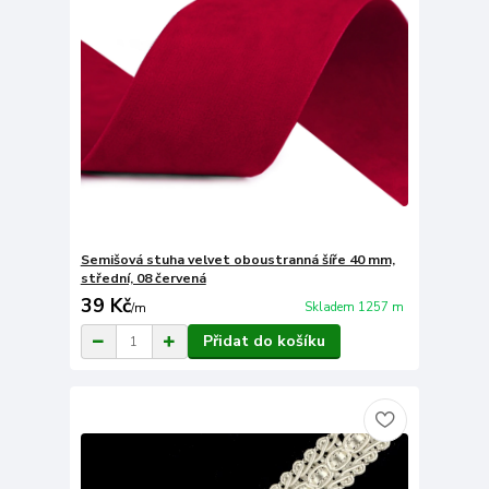
Semišová stuha velvet oboustranná šíře 40 mm,
střední, 08 červená
39 Kč
Skladem 1257 m
/
m
Přidat do košíku