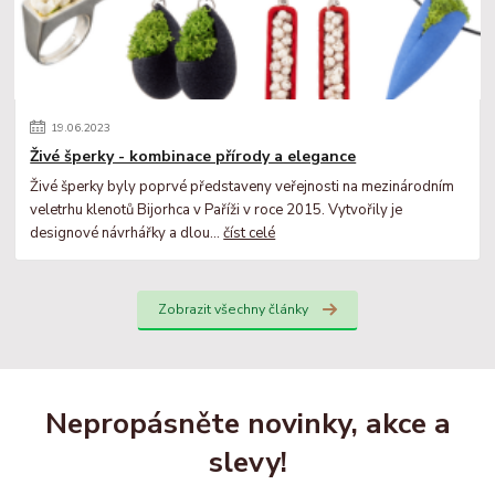
19
.
06
.
2023
Živé šperky - kombinace přírody a elegance
Živé šperky byly poprvé představeny veřejnosti na mezinárodním
veletrhu klenotů Bijorhca v Paříži v roce 2015. Vytvořily je
designové návrhářky a dlou...
číst celé
Zobrazit všechny články
Nepropásněte novinky, akce a
slevy!