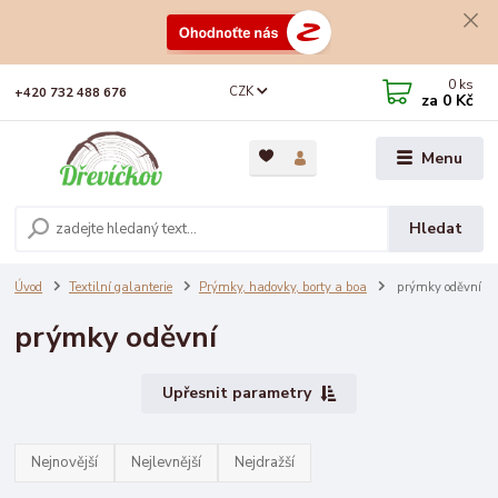
0
ks
CZK
+420 732 488 676
za
0 Kč
Menu
Hledat
Úvod
Textilní galanterie
Prýmky, hadovky, borty a boa
prýmky oděvní
prýmky oděvní
Upřesnit parametry
Nejnovější
Nejlevnější
Nejdražší