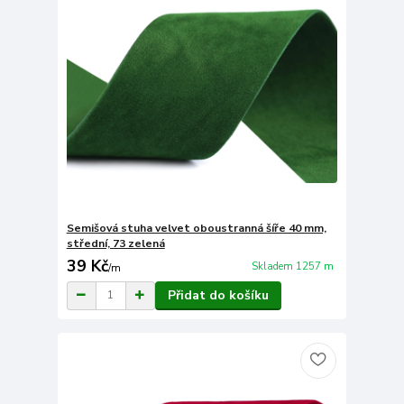
Semišová stuha velvet oboustranná šíře 40 mm,
střední, 73 zelená
39 Kč
Skladem 1257 m
/
m
Přidat do košíku