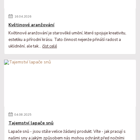
16
.
04
.
2026
Květinové aranžování
Květinové aranžování je starověké umění, které spojuje kreativitu,
estetiku a přírodní krásu. Tato činnost nejenže přináší radost a
uklidnění, ale tak...
číst celé
04
.
08
.
2025
Tajemství lapače snů
Lapače snů - jsou stále velice žádaný produkt. Víte - jak pracují s
našimi sny a jakým způsobem nás mohou ochránit před nočními