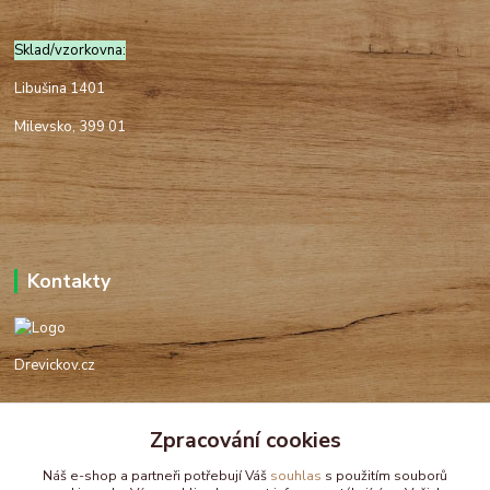
Sklad/vzorkovna:
Libušina 1401
Milevsko, 399 01
Kontakty
Drevickov.cz
Ing. Tomáš Hajíček,MSc
+420 732 488 676
Zpracování cookies
(Po-Pá, 8-17 hod.)
Náš e-shop a partneři potřebují Váš
souhlas
s použitím souborů