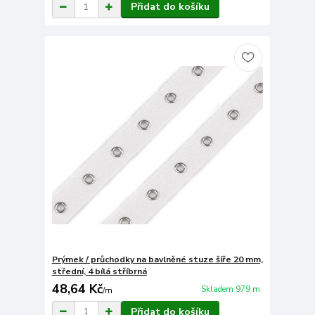
Přidat do košíku
Prýmek / průchodky na bavlněné stuze šíře 20 mm,
střední, 4 bílá stříbrná
48,64 Kč
Skladem 979 m
/
m
Přidat do košíku