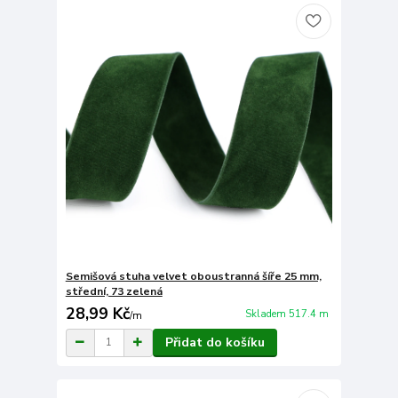
Semišová stuha velvet oboustranná šíře 25 mm,
střední, 73 zelená
28,99 Kč
Skladem 517.4 m
/
m
Přidat do košíku