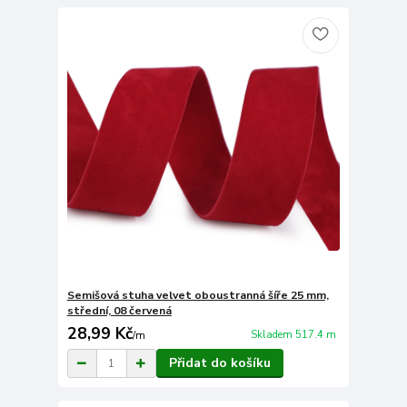
Semišová stuha velvet oboustranná šíře 25 mm,
střední, 08 červená
28,99 Kč
Skladem 517.4 m
/
m
Přidat do košíku