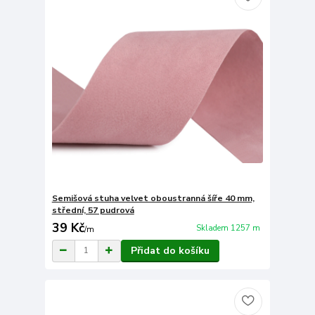
Semišová stuha velvet oboustranná šíře 40 mm,
střední, 57 pudrová
39 Kč
Skladem 1257 m
/
m
Přidat do košíku