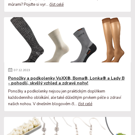
můrami? Pojďte si vyr...
číst celé
07
.
12
.
2023
Ponožky a podkolenky VoXX®, Boma®, Lonka® a Lady B
- pohodlí, skvělý vzhled a zdravé nohy!
Ponožky a podkolenky nejsou jen praktickým doplňkem
každodenního oblékání, ale také důležitým prvkem péče o zdraví
našich nohou. V dnešním blogovém čl...
číst celé