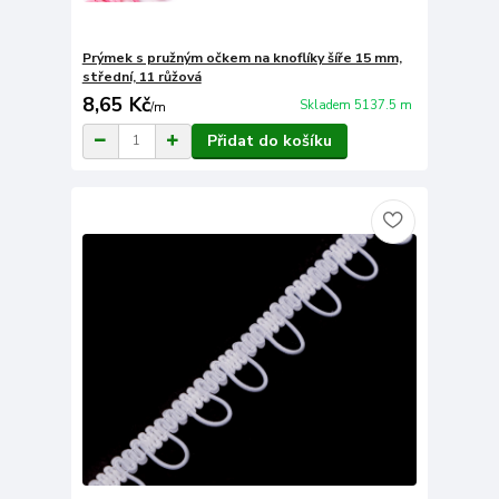
Prýmek s pružným očkem na knoflíky šíře 15 mm,
střední, 11 růžová
8,65 Kč
Skladem 5137.5 m
/
m
Přidat do košíku