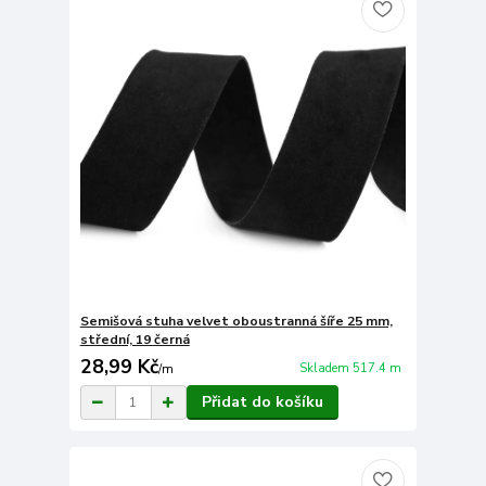
Semišová stuha velvet oboustranná šíře 25 mm,
střední, 19 černá
28,99 Kč
Skladem 517.4 m
/
m
Přidat do košíku