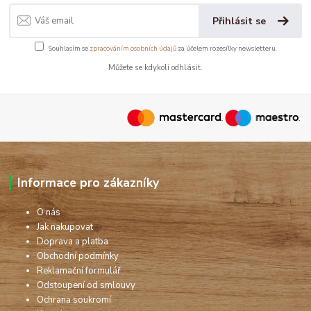
Přihlásit se
Souhlasím se
zpracováním osobních údajů
za účelem rozesílky newsletteru.
Můžete se kdykoli odhlásit.
Informace pro zákazníky
O nás
Jak nakupovat
Doprava a platba
Obchodní podmínky
Reklamační formulář
Odstoupení od smlouvy
Ochrana soukromí