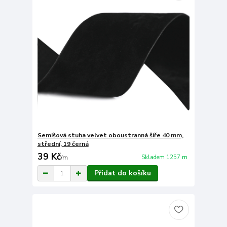
Semišová stuha velvet oboustranná šíře 40 mm,
střední, 19 černá
39 Kč
Skladem 1257 m
/
m
Přidat do košíku