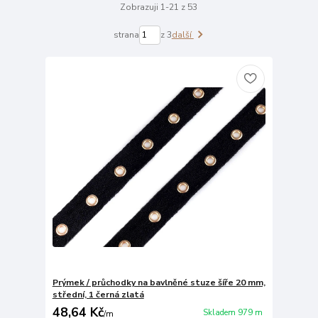
Zobrazuji 1-21 z 53
strana
z 3
další
Prýmek / průchodky na bavlněné stuze šíře 20 mm,
střední, 1 černá zlatá
48,64 Kč
Skladem 979 m
/
m