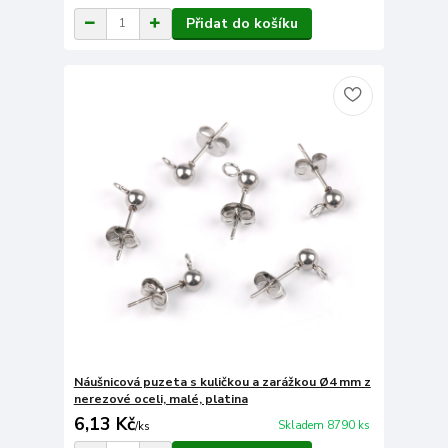
Přidat do košíku
Náušnicová puzeta s kuličkou a zarážkou Ø4 mm z
nerezové oceli, malé, platina
6,13 Kč
Skladem 8790 ks
/
ks