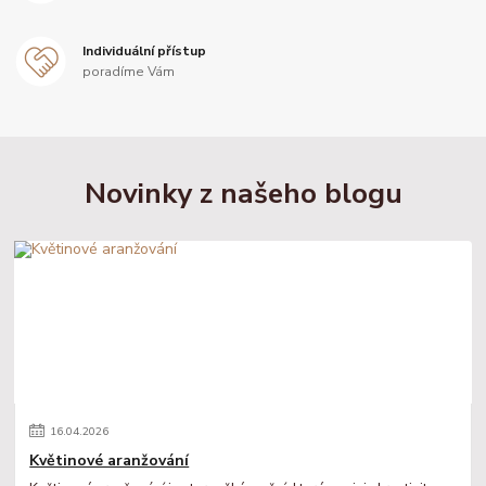
Individuální přístup
poradíme Vám
Novinky z našeho blogu
16
.
04
.
2026
Květinové aranžování