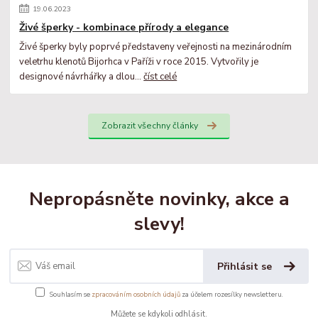
19
.
06
.
2023
Živé šperky - kombinace přírody a elegance
Živé šperky byly poprvé představeny veřejnosti na mezinárodním
veletrhu klenotů Bijorhca v Paříži v roce 2015. Vytvořily je
designové návrhářky a dlou...
číst celé
Zobrazit všechny články
Nepropásněte novinky, akce a
slevy!
Přihlásit se
Souhlasím se
zpracováním osobních údajů
za účelem rozesílky newsletteru.
Můžete se kdykoli odhlásit.