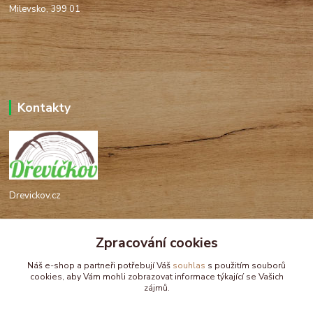
Milevsko, 399 01
Kontakty
Drevickov.cz
Ing. Tomáš Hajíček,MSc
Zpracování cookies
+420 732 488 676
(Po-Pá, 8-17 hod.)
Náš e-shop a partneři potřebují Váš
souhlas
s použitím souborů
cookies, aby Vám mohli zobrazovat informace týkající se Vašich
drevickov@drevickov.cz, info@drevickov.cz
zájmů.