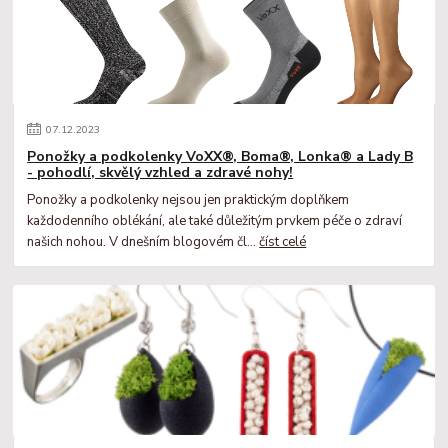
07
.
12
.
2023
Ponožky a podkolenky VoXX®, Boma®, Lonka® a Lady B
- pohodlí, skvělý vzhled a zdravé nohy!
Ponožky a podkolenky nejsou jen praktickým doplňkem
každodenního oblékání, ale také důležitým prvkem péče o zdraví
našich nohou. V dnešním blogovém čl...
číst celé