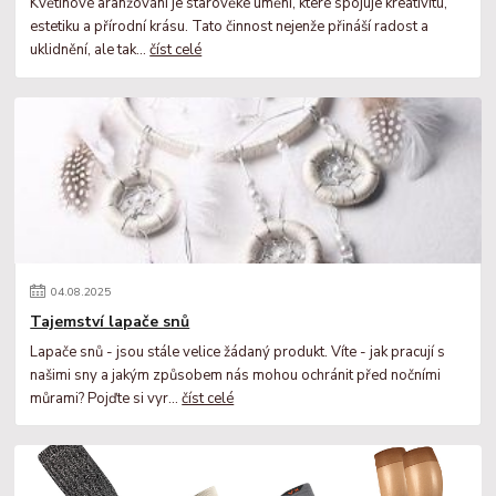
Květinové aranžování je starověké umění, které spojuje kreativitu,
estetiku a přírodní krásu. Tato činnost nejenže přináší radost a
uklidnění, ale tak...
číst celé
04
.
08
.
2025
Tajemství lapače snů
Lapače snů - jsou stále velice žádaný produkt. Víte - jak pracují s
našimi sny a jakým způsobem nás mohou ochránit před nočními
můrami? Pojďte si vyr...
číst celé