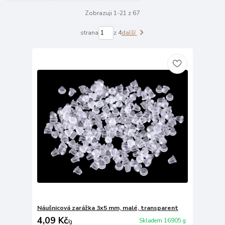
Zobrazuji 1-21 z 67
strana
z 4
další
Náušnicová zarážka 3x5 mm, malé, transparent
4,09 Kč
Skladem 16905 g
/
g