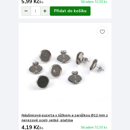
5,99 Kč
Skladem 5130 ks
/
ks
Přidat do košíku
Náušnicová puzeta s lůžkem a zarážkou Ø12 mm z
nerezové oceli, velké, platina
4,19 Kč
Skladem 5130 ks
/
ks