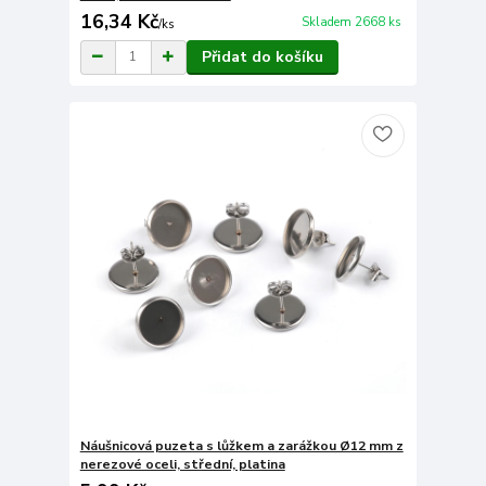
16,34 Kč
Skladem 2668 ks
/
ks
Přidat do košíku
Náušnicová puzeta s lůžkem a zarážkou Ø12 mm z
nerezové oceli, střední, platina