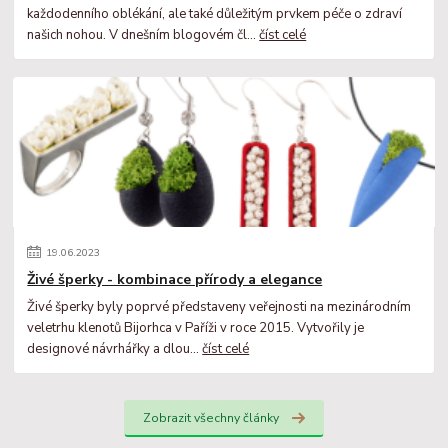
každodenního oblékání, ale také důležitým prvkem péče o zdraví
našich nohou. V dnešním blogovém čl...
číst celé
19
.
06
.
2023
Živé šperky - kombinace přírody a elegance
Živé šperky byly poprvé představeny veřejnosti na mezinárodním
veletrhu klenotů Bijorhca v Paříži v roce 2015. Vytvořily je
designové návrhářky a dlou...
číst celé
Zobrazit všechny články