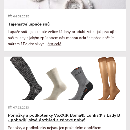
04
.
08
.
2025
Tajemství lapače snů
Lapače snů - jsou stále velice žádaný produkt. Víte - jak pracují s
našimi sny a jakým způsobem nás mohou ochránit před nočními
můrami? Pojďte si vyr...
číst celé
07
.
12
.
2023
Ponožky a podkolenky VoXX®, Boma®, Lonka® a Lady B
- pohodlí, skvělý vzhled a zdravé nohy!
Ponožky a podkolenky nejsou jen praktickým doplňkem