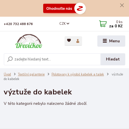
0
ks
CZK
+420 732 488 676
za
0 Kč
Menu
Hledat
Úvod
Textilní galanterie
Polotovary k výrobě kabelek a tašek
výztuže
do kabelek
výztuže do kabelek
V této kategorii nebylo nalezeno žádné zboží.