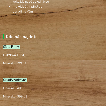
ke každé nové objednávce
Individuální přístup
poradíme Vám
Kde nás najdete
Sídlo Firmy:
Dukelská 1084,
Milevsko 399 01
Sklad/vzorkovna:
Libušina 1401
Milevsko, 399 01