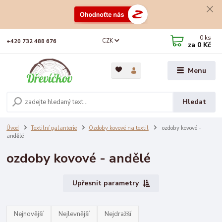
0
ks
CZK
+420 732 488 676
za
0 Kč
Menu
Hledat
Úvod
Textilní galanterie
Ozdoby kovové na textil
ozdoby kovové -
andělé
ozdoby kovové - andělé
Upřesnit parametry
Nejnovější
Nejlevnější
Nejdražší