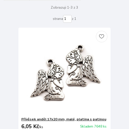
Zobrazuji 1-3 z 3
strana
z 1
Přívěsek anděl 17x20 mm, malé, platina s patinou
6,05 Kč
Skladem 7648 ks
/
ks