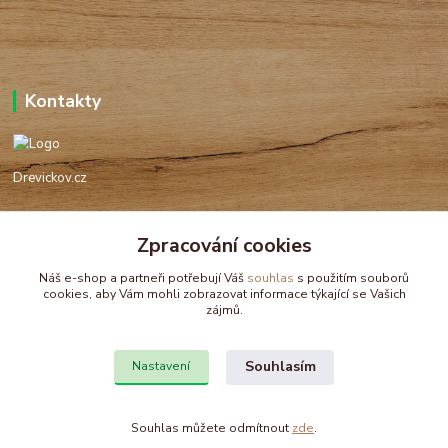
Kontakty
Drevickov.cz
Ing. Tomáš Hajíček,MSc
Zpracování cookies
+420 732 488 676
(Po-Pá, 8-17 hod.)
Náš e-shop a partneři potřebují Váš
souhlas
s použitím souborů
cookies, aby Vám mohli zobrazovat informace týkající se Vašich
drevickov@drevickov.cz, info@drevickov.cz
zájmů.
Souhlasím
Nastavení
Souhlas můžete odmítnout
zde
.
Vytvořeno na
Eshop-rychle.cz