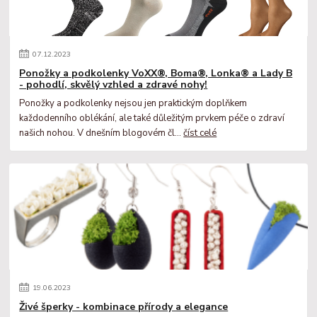
07
.
12
.
2023
Ponožky a podkolenky VoXX®, Boma®, Lonka® a Lady B
- pohodlí, skvělý vzhled a zdravé nohy!
Ponožky a podkolenky nejsou jen praktickým doplňkem
každodenního oblékání, ale také důležitým prvkem péče o zdraví
našich nohou. V dnešním blogovém čl...
číst celé
19
.
06
.
2023
Živé šperky - kombinace přírody a elegance