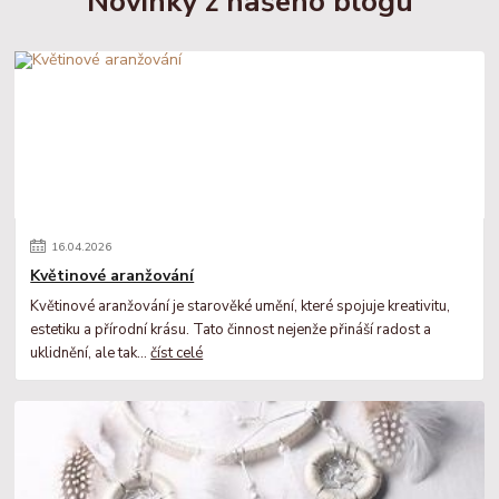
Novinky z našeho blogu
16
.
04
.
2026
Květinové aranžování
Květinové aranžování je starověké umění, které spojuje kreativitu,
estetiku a přírodní krásu. Tato činnost nejenže přináší radost a
uklidnění, ale tak...
číst celé