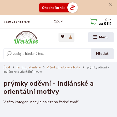
0
ks
CZK
+420 732 488 676
za
0 Kč
Menu
Hledat
Úvod
Textilní galanterie
Prýmky, hadovky a borty
prýmky oděvní -
indiánské a orientální motivy
prýmky oděvní - indiánské a
orientální motivy
V této kategorii nebylo nalezeno žádné zboží.