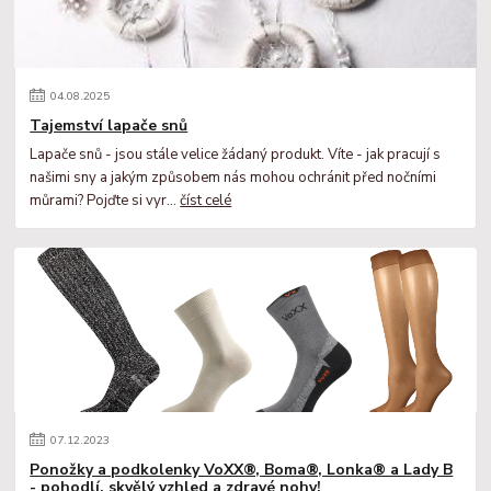
04
.
08
.
2025
Tajemství lapače snů
Lapače snů - jsou stále velice žádaný produkt. Víte - jak pracují s
našimi sny a jakým způsobem nás mohou ochránit před nočními
můrami? Pojďte si vyr...
číst celé
07
.
12
.
2023
Ponožky a podkolenky VoXX®, Boma®, Lonka® a Lady B
- pohodlí, skvělý vzhled a zdravé nohy!