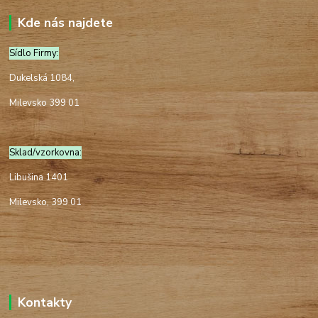
Kde nás najdete
Sídlo Firmy:
Dukelská 1084,
Milevsko 399 01
Sklad/vzorkovna:
Libušina 1401
Milevsko, 399 01
Kontakty