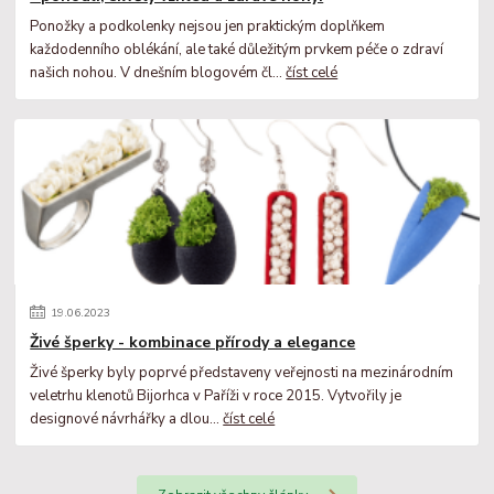
Ponožky a podkolenky nejsou jen praktickým doplňkem
každodenního oblékání, ale také důležitým prvkem péče o zdraví
našich nohou. V dnešním blogovém čl...
číst celé
19
.
06
.
2023
Živé šperky - kombinace přírody a elegance
Živé šperky byly poprvé představeny veřejnosti na mezinárodním
veletrhu klenotů Bijorhca v Paříži v roce 2015. Vytvořily je
designové návrhářky a dlou...
číst celé