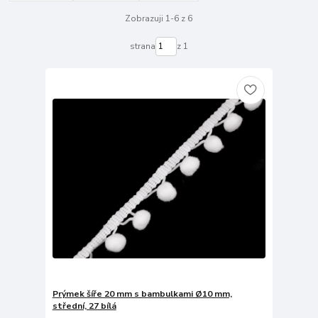
Zobrazuji 1-6 z 6
strana
z 1
Prýmek šíře 20 mm s bambulkami Ø10 mm,
střední, 27 bílá