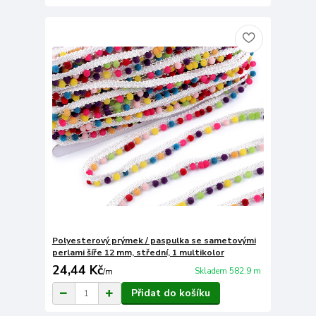
Polyesterový prýmek / paspulka se sametovými
perlami šíře 12 mm, střední, 1 multikolor
24,44 Kč
Skladem 582.9 m
/
m
Přidat do košíku