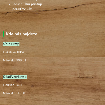
Individuální přístup
poradíme Vám
Kde nás najdete
Sídlo Firmy:
Dukelská 1084,
Milevsko 399 01
Sklad/vzorkovna:
Libušina 1401
Milevsko, 399 01