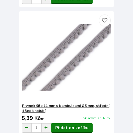
Prýmek šíře 11 mm s bambulkami Ø5 mm, střední,
4 šedá holubí
5,39 Kč
Skladem 7587 m
/
m
Přidat do košíku