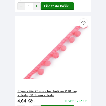
Přidat do košíku
Prýmek šíře 20 mm s bambulkami Ø10 mm,
střední, 50 růžová střední
4,64 Kč
Skladem 1732.5 m
/
m