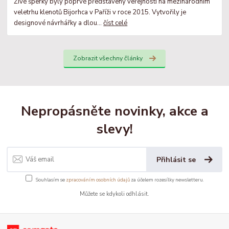
Živé šperky byly poprvé představeny veřejnosti na mezinárodním
veletrhu klenotů Bijorhca v Paříži v roce 2015. Vytvořily je
designové návrhářky a dlou...
číst celé
Zobrazit všechny články
Nepropásněte novinky, akce a
slevy!
Přihlásit se
Souhlasím se
zpracováním osobních údajů
za účelem rozesílky newsletteru.
Můžete se kdykoli odhlásit.