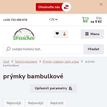
0
ks
CZK
+420 732 488 676
za
0 Kč
Menu
Hledat
Úvod
Textilní galanterie
Prýmky, hadovky, borty a boa
prýmky
bambulkové
prýmky bambulkové
Upřesnit parametry
Nejnovější
Nejlevnější
Nejdražší