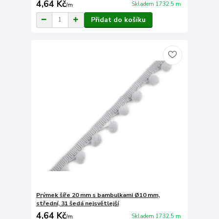
4,64 Kč
Skladem 1732.5 m
/
m
Přidat do košíku
Prýmek šíře 20 mm s bambulkami Ø10 mm,
střední, 31 šedá nejsvětlejší
4,64 Kč
Skladem 1732.5 m
/
m