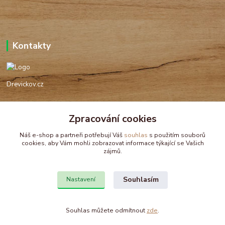
Kontakty
Drevickov.cz
Ing. Tomáš Hajíček,MSc
+420 732 488 676
Zpracování cookies
(Po-Pá, 8-17 hod.)
Náš e-shop a partneři potřebují Váš
souhlas
s použitím souborů
cookies, aby Vám mohli zobrazovat informace týkající se Vašich
drevickov@drevickov.cz, info@drevickov.cz
zájmů.
Souhlasím
Nastavení
Souhlas můžete odmítnout
zde
.
Vytvořeno na
Eshop-rychle.cz