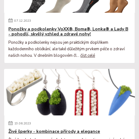
07
.
12
.
2023
Ponožky a podkolenky VoXX®, Boma®, Lonka® a Lady B
- pohodlí, skvělý vzhled a zdravé nohy!
Ponožky a podkolenky nejsou jen praktickým doplňkem
každodenního oblékání, ale také důležitým prvkem péče o zdraví
našich nohou. V dnešním blogovém čl...
číst celé
19
.
06
.
2023
Živé šperky - kombinace přírody a elegance