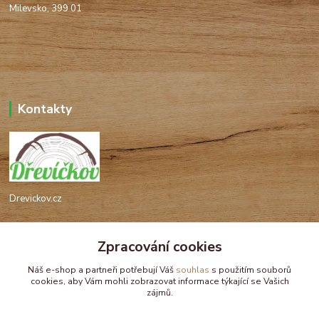
Milevsko, 399 01
Kontakty
Drevickov.cz
Ing. Tomáš Hajíček,MSc
+420 732 488 676
Zpracování cookies
(Po-Pá, 8-17 hod.)
Náš e-shop a partneři potřebují Váš
souhlas
s použitím souborů
cookies, aby Vám mohli zobrazovat informace týkající se Vašich
drevickov@drevickov.cz, info@drevickov.cz
zájmů.