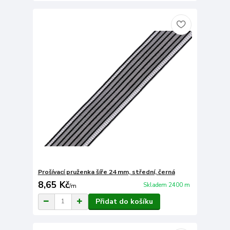
Prošívací pruženka šíře 24 mm, střední, černá
8,65 Kč
Skladem 2400 m
/
m
Přidat do košíku