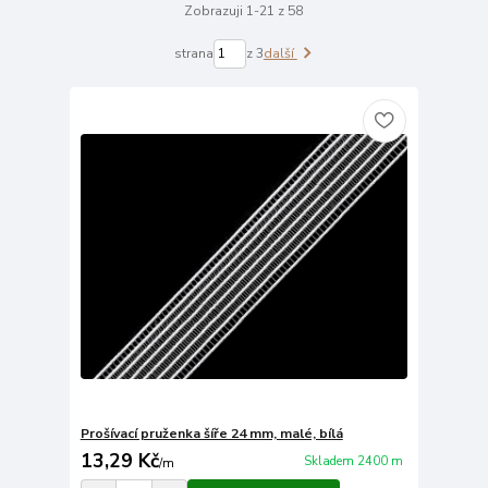
Zobrazuji 1-21 z 58
strana
z 3
další
Prošívací pruženka šíře 24 mm, malé, bílá
13,29 Kč
Skladem 2400 m
/
m