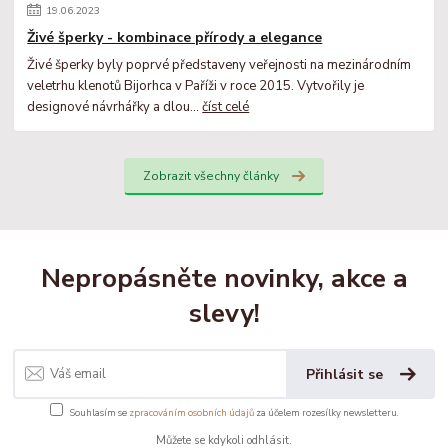
19
.
06
.
2023
Živé šperky - kombinace přírody a elegance
Živé šperky byly poprvé představeny veřejnosti na mezinárodním
veletrhu klenotů Bijorhca v Paříži v roce 2015. Vytvořily je
designové návrhářky a dlou...
číst celé
Zobrazit všechny články
Nepropásněte novinky, akce a
slevy!
Přihlásit se
Souhlasím se
zpracováním osobních údajů
za účelem rozesílky newsletteru.
Můžete se kdykoli odhlásit.