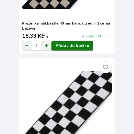
Pruženka měkká šíře 40 mm káro, střední, 1 černá
béžová
18,33 Kč
Skladem 1743.5 m
/
m
Přidat do košíku