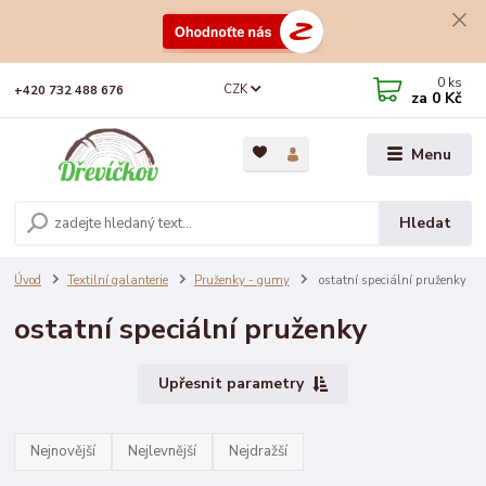
0
ks
CZK
+420 732 488 676
za
0 Kč
Menu
Hledat
Úvod
Textilní galanterie
Pruženky - gumy
ostatní speciální pruženky
ostatní speciální pruženky
Upřesnit parametry
Nejnovější
Nejlevnější
Nejdražší