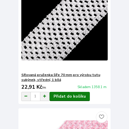
Síťovaná pruženka šíře 70 mm pro výrobu tutu
sukýnek, střední, 1 bílá
22,91 Kč
Skladem 1358.1 m
/
m
Přidat do košíku