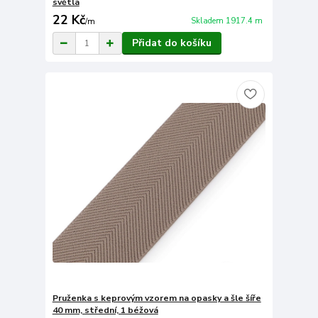
světlá
22 Kč
Skladem 1917.4 m
/
m
Přidat do košíku
Pruženka s keprovým vzorem na opasky a šle šíře
40 mm, střední, 1 béžová