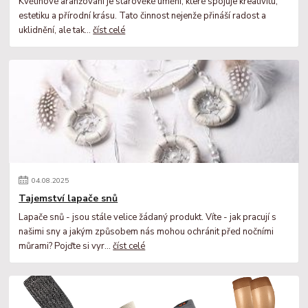
Květinové aranžování je starověké umění, které spojuje kreativitu,
estetiku a přírodní krásu. Tato činnost nejenže přináší radost a
uklidnění, ale tak...
číst celé
04
.
08
.
2025
Tajemství lapače snů
Lapače snů - jsou stále velice žádaný produkt. Víte - jak pracují s
našimi sny a jakým způsobem nás mohou ochránit před nočními
můrami? Pojďte si vyr...
číst celé