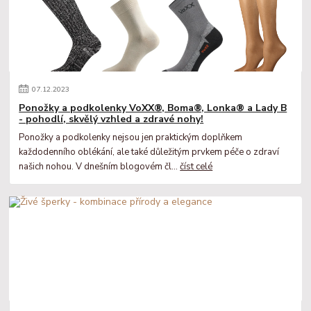
07
.
12
.
2023
Ponožky a podkolenky VoXX®, Boma®, Lonka® a Lady B
- pohodlí, skvělý vzhled a zdravé nohy!
Ponožky a podkolenky nejsou jen praktickým doplňkem
každodenního oblékání, ale také důležitým prvkem péče o zdraví
našich nohou. V dnešním blogovém čl...
číst celé