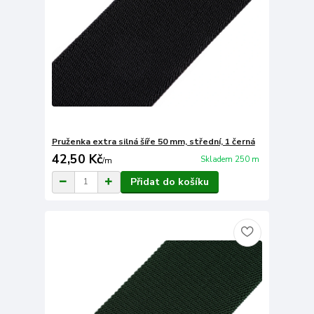
Pruženka extra silná šíře 50 mm, střední, 1 černá
42,50 Kč
Skladem 250 m
/
m
Přidat do košíku