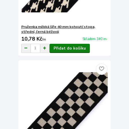
Pruženka měkká šíře 40 mm kohoutí stopa,
střední, černá béžová
10,78 Kč
Skladem 340 m
/
m
Přidat do košíku