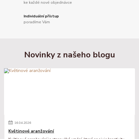
ke každé nové objednávce
Individuální přístup
poradíme Vám
Novinky z našeho blogu
16
.
04
.
2026
Květinové aranžování