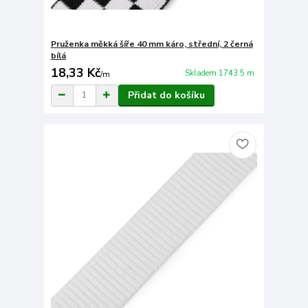
Pruženka měkká šíře 40 mm káro, střední, 2 černá
bílá
18,33 Kč
Skladem 1743.5 m
/
m
Přidat do košíku