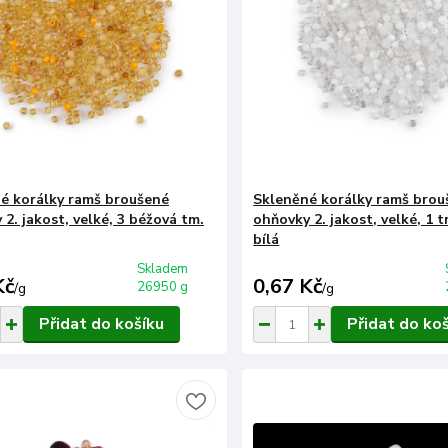
é korálky ramš broušené
Skleněné korálky ramš brou
2. jakost, velké, 3 béžová tm.
ohňovky 2. jakost, velké, 1 
bílá
Skladem
Kč
0,67 Kč
26950 g
/
g
/
g
Přidat do košíku
Přidat do ko