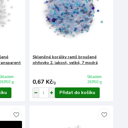
šené
Skleněné korálky ramš broušené
transparent
ohňovky 2. jakost, velké, 7 modrá
Skladem
Skladem
0,67 Kč
26950 g
26950 g
/
g
šíku
Přidat do košíku