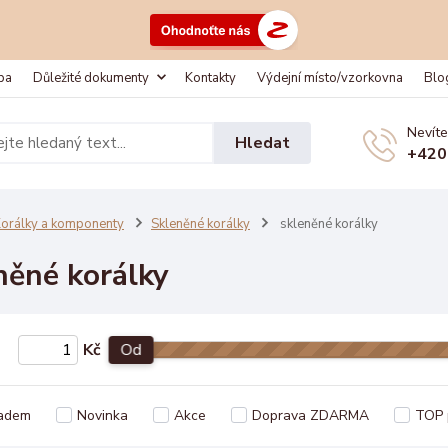
ba
Důležité dokumenty
Kontakty
Výdejní místo/vzorkovna
Blo
Nevíte
Hledat
+420
orálky a komponenty
Skleněné korálky
skleněné korálky
něné korálky
Kč
Od
adem
Novinka
Akce
Doprava ZDARMA
TOP 