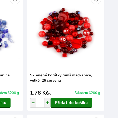
anice,
Skleněné korálky ramš mačkanice,
velké, 26 červená
1,78 Kč
adem 6200 g
Skladem 6200 g
/
g
šíku
Přidat do košíku