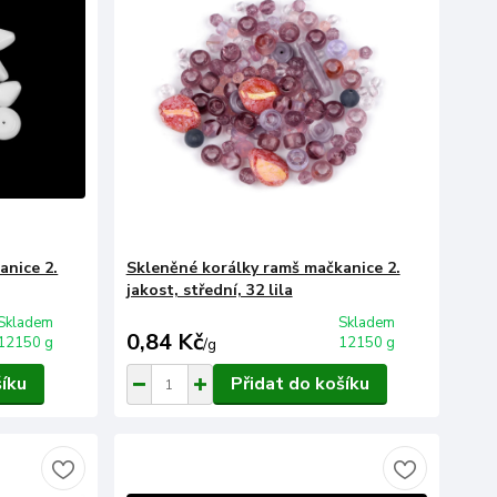
anice 2.
Skleněné korálky ramš mačkanice 2.
jakost, střední, 32 lila
Skladem
Skladem
0,84 Kč
12150 g
12150 g
/
g
šíku
Přidat do košíku