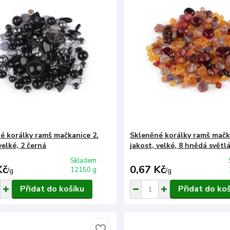
é korálky ramš mačkanice 2.
Skleněné korálky ramš mačk
velké, 2 černá
jakost, velké, 8 hnědá světl
Skladem
Kč
0,67 Kč
12150 g
/
g
/
g
Přidat do košíku
Přidat do ko