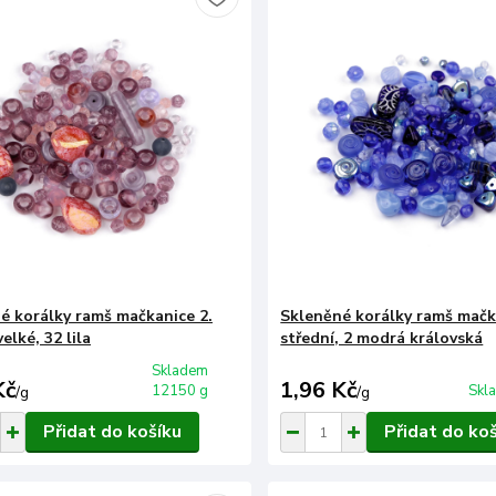
é korálky ramš mačkanice 2.
Skleněné korálky ramš mačk
velké, 32 lila
střední, 2 modrá královská
Skladem
Kč
1,96 Kč
12150 g
Skl
/
g
/
g
Přidat do košíku
Přidat do ko