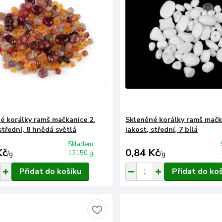
é korálky ramš mačkanice 2.
Skleněné korálky ramš mačk
střední, 8 hnědá světlá
jakost, střední, 7 bílá
Skladem
Kč
0,84 Kč
12150 g
/
g
/
g
Přidat do košíku
Přidat do ko