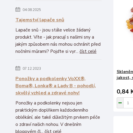
04.08.2025
Tajemství lapače snů
Lapače snů - jsou stále velice žádaný
produkt. Víte - jak pracují s našimi sny a
jakým způsobem nás mohou ochránit před
nočními můrami? Pojďte si vyr...
číst celé
07.12.2023
Skleněn
jakost, 
Ponožky a podkolenky VoXX®,
Boma®, Lonka® a Lady B - pohodlí,
0,84 
skvělý vzhled a zdravé nohy!
Ponožky a podkolenky nejsou jen
praktickým doplňkem každodenního
oblékání, ale také důležitým prvkem péče
o zdraví našich nohou. V dnešním
blogovém čl...
číst celé