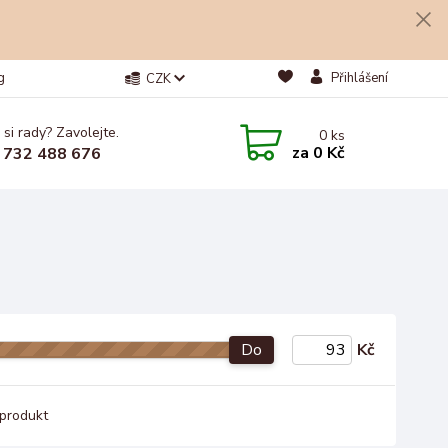
g
Přihlášení
CZK
 si rady? Zavolejte.
0
ks
za
0 Kč
 732 488 676
Do
Kč
produkt