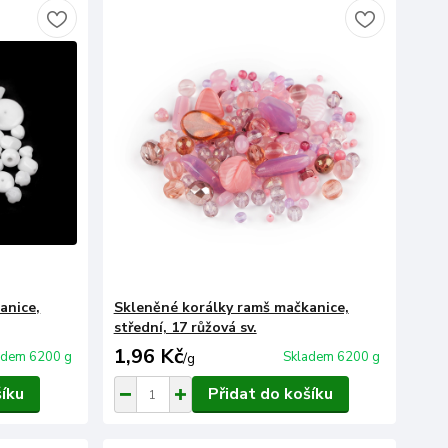
anice,
Skleněné korálky ramš mačkanice,
střední, 17 růžová sv.
1,96 Kč
adem 6200 g
Skladem 6200 g
/
g
šíku
Přidat do košíku