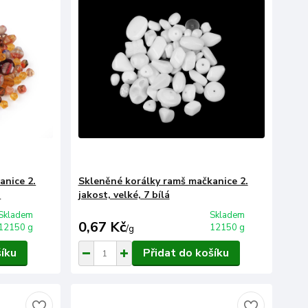
anice 2.
Skleněné korálky ramš mačkanice 2.
á
jakost, velké, 7 bílá
Skladem
Skladem
0,67 Kč
12150 g
12150 g
/
g
šíku
Přidat do košíku