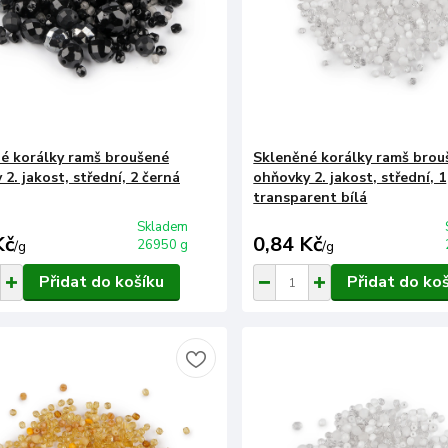
é korálky ramš broušené
Skleněné korálky ramš brou
2. jakost, střední, 2 černá
ohňovky 2. jakost, střední, 1
transparent bílá
Skladem
Kč
0,84 Kč
26950 g
/
g
/
g
Přidat do košíku
Přidat do ko