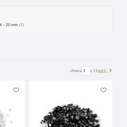
4 - 20 mm
(7)
strana
z 11
další