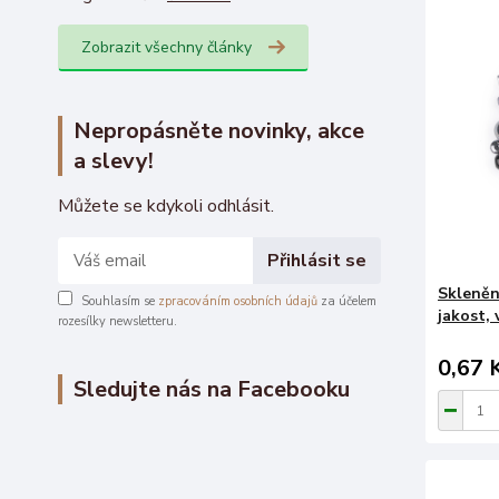
Zobrazit všechny články
Nepropásněte novinky, akce
a slevy!
Můžete se kdykoli odhlásit.
Přihlásit se
Skleněn
Souhlasím se
zpracováním osobních údajů
za účelem
jakost, 
rozesílky newsletteru.
0,67 
Sledujte nás na Facebooku