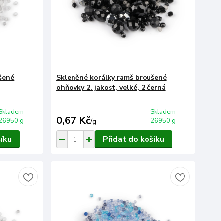
šené
Skleněné korálky ramš broušené
ohňovky 2. jakost, velké, 2 černá
Skladem
Skladem
0,67 Kč
26950 g
26950 g
/
g
šíku
Přidat do košíku