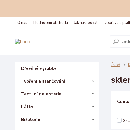
O nás
Hodnocení obchodu
Jak nakupovat
Doprava a plat
Úvod
K
Dřevěné výrobky
skle
Tvoření a aranžování
Textilní galanterie
Cena:
Látky
Bižuterie
Skl