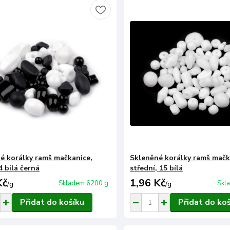
é korálky ramš mačkanice,
Skleněné korálky ramš mačk
4 bílá černá
střední, 15 bílá
Kč
1,96 Kč
Skladem 6200 g
Skl
/
g
/
g
Přidat do košíku
Přidat do ko