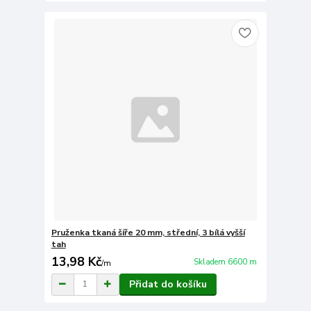
Pruženka tkaná šíře 20 mm, střední, 3 bílá vyšší
tah
13,98 Kč
Skladem 6600 m
/
m
Přidat do košíku