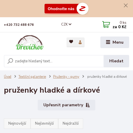
0
ks
CZK
+420 732 488 676
za
0 Kč
Menu
Hledat
Úvod
Textilní galanterie
Pruženky - gumy
pruženky hladké a dírkové
pruženky hladké a dírkové
Upřesnit parametry
Nejnovější
Nejlevnější
Nejdražší