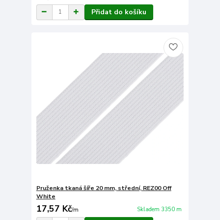
Přidat do košíku
Pruženka tkaná šíře 20 mm, střední, REZ00 Off
White
17,57 Kč
Skladem 3350 m
/
m