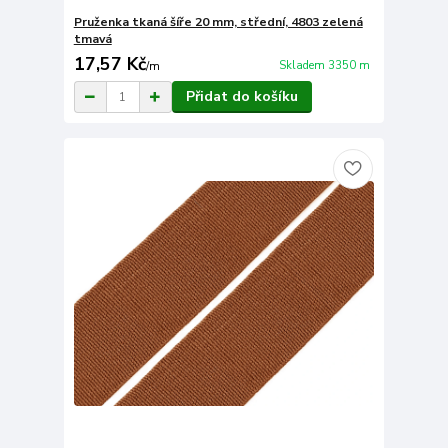
Pruženka tkaná šíře 20 mm, střední, 4803 zelená
tmavá
17,57 Kč
Skladem 3350 m
/
m
Přidat do košíku