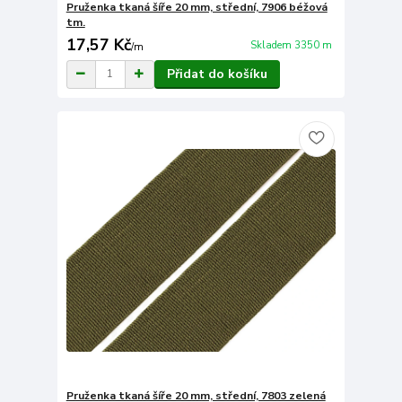
Pruženka tkaná šíře 20 mm, střední, 7906 béžová
tm.
17,57 Kč
Skladem 3350 m
/
m
Přidat do košíku
Pruženka tkaná šíře 20 mm, střední, 7803 zelená