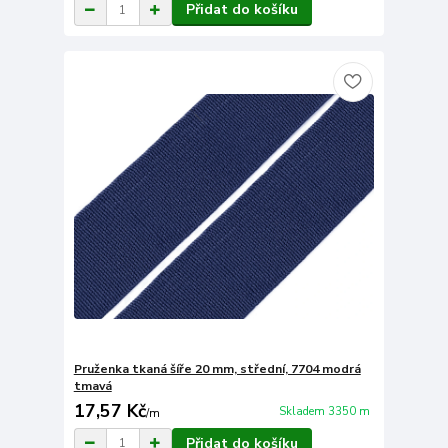
Přidat do košíku
Pruženka tkaná šíře 20 mm, střední, 7704 modrá
tmavá
17,57 Kč
Skladem 3350 m
/
m
Přidat do košíku