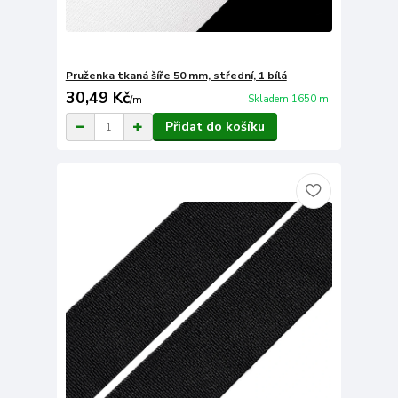
Pruženka tkaná šíře 50 mm, střední, 1 bílá
30,49 Kč
Skladem 1650 m
/
m
Přidat do košíku