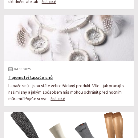
uklidnění, ale tak...
číst celé
04
.
08
.
2025
Tajemství lapače snů
Lapače snů - jsou stále velice žádaný produkt. Víte - jak pracují s
našimi sny a jakým způsobem nás mohou ochránit před nočními
můrami? Pojďte si vyr...
číst celé