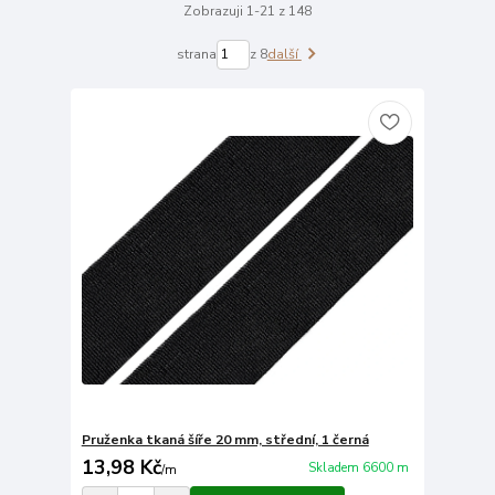
Zobrazuji 1-21 z 148
strana
z 8
další
Pruženka tkaná šíře 20 mm, střední, 1 černá
13,98 Kč
Skladem 6600 m
/
m