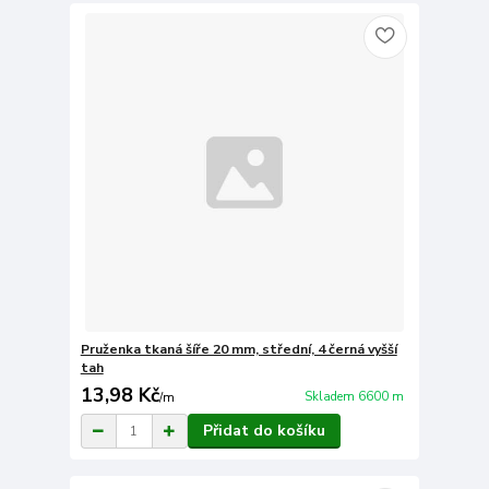
Pruženka tkaná šíře 20 mm, střední, 4 černá vyšší
tah
13,98 Kč
Skladem 6600 m
/
m
Přidat do košíku