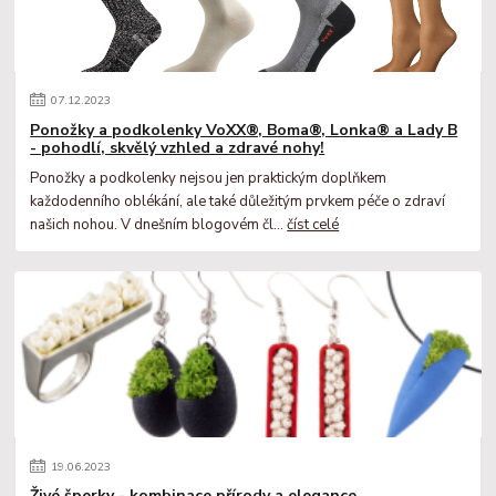
07
.
12
.
2023
Ponožky a podkolenky VoXX®, Boma®, Lonka® a Lady B
- pohodlí, skvělý vzhled a zdravé nohy!
Ponožky a podkolenky nejsou jen praktickým doplňkem
každodenního oblékání, ale také důležitým prvkem péče o zdraví
našich nohou. V dnešním blogovém čl...
číst celé
19
.
06
.
2023
Živé šperky - kombinace přírody a elegance