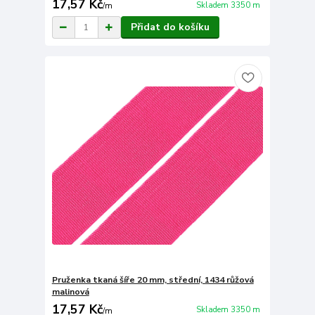
17,57 Kč
Skladem 3350 m
/
m
Přidat do košíku
Pruženka tkaná šíře 20 mm, střední, 1434 růžová
malinová
17,57 Kč
Skladem 3350 m
/
m