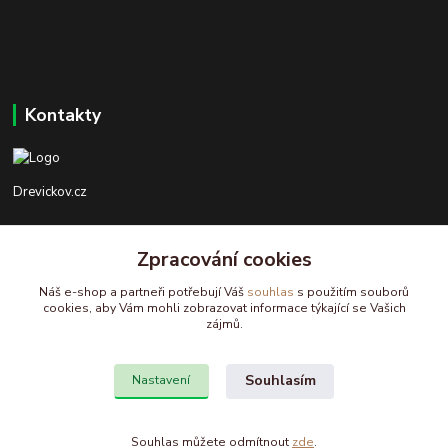
Kontakty
Drevickov.cz
Ing. Tomáš Hajíček,MSc
Zpracování cookies
+420 732 488 676
(Po-Pá, 8-17 hod.)
Náš e-shop a partneři potřebují Váš
souhlas
s použitím souborů
cookies, aby Vám mohli zobrazovat informace týkající se Vašich
drevickov@drevickov.cz, info@drevickov.cz
zájmů.
Souhlasím
Nastavení
Souhlas můžete odmítnout
zde
.