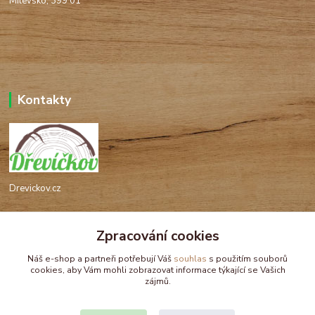
Milevsko, 399 01
Kontakty
Drevickov.cz
Ing. Tomáš Hajíček,MSc
Zpracování cookies
+420 732 488 676
(Po-Pá, 8-17 hod.)
Náš e-shop a partneři potřebují Váš
souhlas
s použitím souborů
cookies, aby Vám mohli zobrazovat informace týkající se Vašich
drevickov@drevickov.cz, info@drevickov.cz
zájmů.