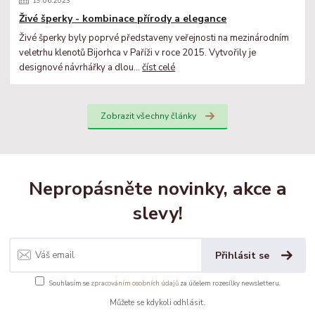
19
.
06
.
2023
Živé šperky - kombinace přírody a elegance
Živé šperky byly poprvé představeny veřejnosti na mezinárodním
veletrhu klenotů Bijorhca v Paříži v roce 2015. Vytvořily je
designové návrhářky a dlou...
číst celé
Zobrazit všechny články
Nepropásněte novinky, akce a
slevy!
Přihlásit se
Souhlasím se
zpracováním osobních údajů
za účelem rozesílky newsletteru.
Můžete se kdykoli odhlásit.