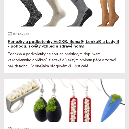
07
.
12
.
2023
Ponožky a podkolenky VoXX®, Boma®, Lonka® a Lady B
- pohodlí, skvělý vzhled a zdravé nohy!
Ponožky a podkolenky nejsou jen praktickým doplňkem
každodenního oblékání, ale také důležitým prvkem péče o zdraví
našich nohou. V dnešním blogovém čl...
číst celé