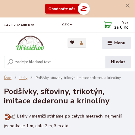
0
ks
CZK
+420 732 488 676
za
0 Kč
Menu
Hledat
Úvod
Látky
Podšívky, síťoviny, trikotýn, imitace dederonu a krinolíny
Podšívky, síťoviny, trikotýn,
imitace dederonu a krinolíny
Látky v metráži stříháme
po celých metrech
: nejmenší
jednotka je 1 m, dále 2 m, 3 m atd.