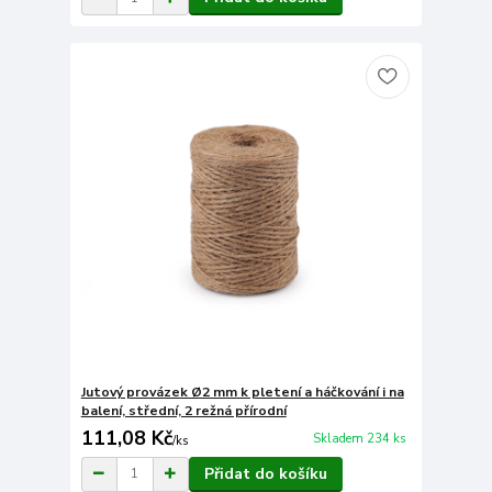
Jutový provázek Ø2 mm k pletení a háčkování i na
balení, střední, 2 režná přírodní
111,08 Kč
Skladem 234 ks
/
ks
Přidat do košíku