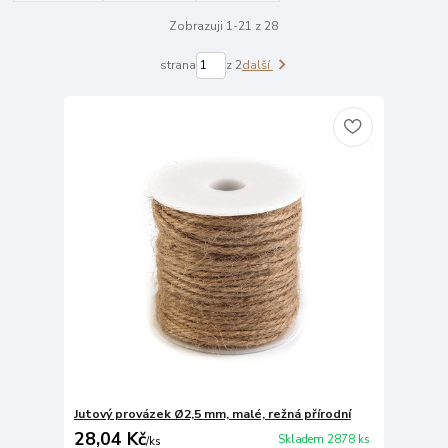
Zobrazuji 1-21 z 28
strana
z 2
další
Jutový provázek Ø2,5 mm, malé, režná přírodní
28,04 Kč
Skladem 2878 ks
/
ks