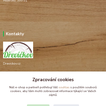
Milevsko, 399 01
Kontakty
Drevickov.cz
Ing. Tomáš Hajíček,MSc
Zpracování cookies
+420 732 488 676
(Po-Pá, 8-17 hod.)
Náš e-shop a partneři potřebují Váš
souhlas
s použitím souborů
cookies, aby Vám mohli zobrazovat informace týkající se Vašich
drevickov@drevickov.cz, info@drevickov.cz
zájmů.