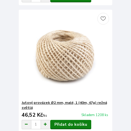
Jutový provázek Ø2 mm, malé, 1 (40m, 47g) režná
světlá
46,52 Kč
Skladem 1208 ks
/
ks
Přidat do košíku