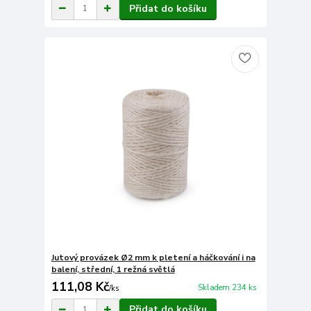
Přidat do košíku
Jutový provázek Ø2 mm k pletení a háčkování i na
balení, střední, 1 režná světlá
111,08 Kč
Skladem 234 ks
/
ks
Přidat do košíku