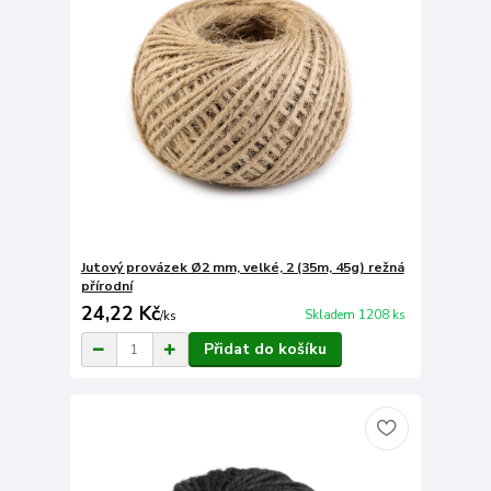
Jutový provázek Ø2 mm, velké, 2 (35m, 45g) režná
přírodní
24,22 Kč
Skladem 1208 ks
/
ks
Přidat do košíku