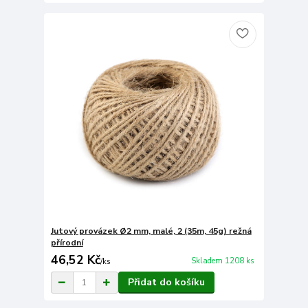
Jutový provázek Ø2 mm, malé, 2 (35m, 45g) režná
přírodní
46,52 Kč
Skladem 1208 ks
/
ks
Přidat do košíku