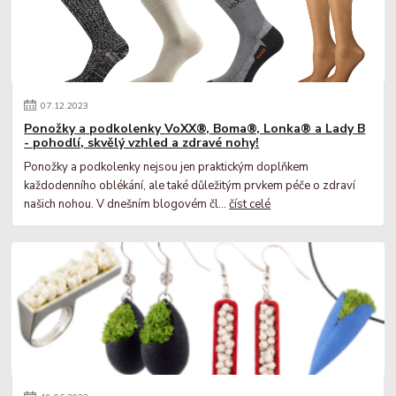
07
.
12
.
2023
Ponožky a podkolenky VoXX®, Boma®, Lonka® a Lady B
- pohodlí, skvělý vzhled a zdravé nohy!
Ponožky a podkolenky nejsou jen praktickým doplňkem
každodenního oblékání, ale také důležitým prvkem péče o zdraví
našich nohou. V dnešním blogovém čl...
číst celé