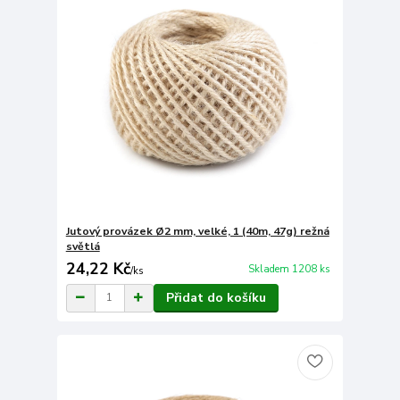
Jutový provázek Ø2 mm, velké, 1 (40m, 47g) režná
světlá
24,22 Kč
Skladem 1208 ks
/
ks
Přidat do košíku