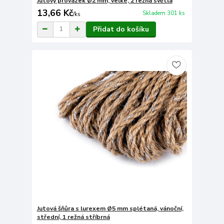
Jutový provázek Ø2 mm, velké, 2 režná světlá
13,66 Kč
Skladem 301 ks
/
ks
Přidat do košíku
Jutová šňůra s lurexem Ø5 mm splétaná, vánoční,
střední, 1 režná stříbrná