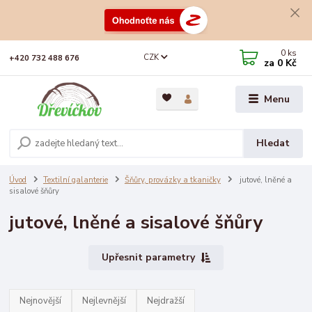
0
ks
CZK
+420 732 488 676
za
0 Kč
Menu
Hledat
Úvod
Textilní galanterie
Šňůry, provázky a tkaničky
jutové, lněné a
sisalové šňůry
jutové, lněné a sisalové šňůry
Upřesnit parametry
Nejnovější
Nejlevnější
Nejdražší