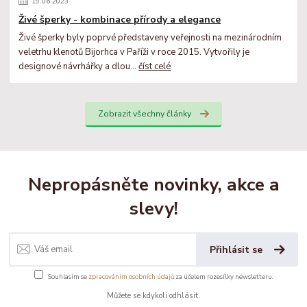
19
.
06
.
2023
Živé šperky - kombinace přírody a elegance
Živé šperky byly poprvé představeny veřejnosti na mezinárodním
veletrhu klenotů Bijorhca v Paříži v roce 2015. Vytvořily je
designové návrhářky a dlou...
číst celé
Zobrazit všechny články
Nepropásněte novinky, akce a
slevy!
Přihlásit se
Souhlasím se
zpracováním osobních údajů
za účelem rozesílky newsletteru.
Můžete se kdykoli odhlásit.