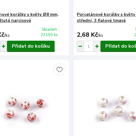
nové korálky s květy Ø8 mm,
Porcelánové korálky s květ
žlutá narcisová
střední, 3 fialová tmavá
Skladem
Kč
2,68 Kč
23150 ks
/
ks
/
ks
Přidat do košíku
Přidat do ko