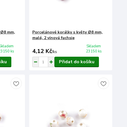
y Ø8 mm,
Porcelánové korálky s květy Ø8 mm,
malé, 2 vínová fuchsie
Skladem
Skladem
4,12 Kč
23150 ks
23150 ks
/
ks
šíku
Přidat do košíku