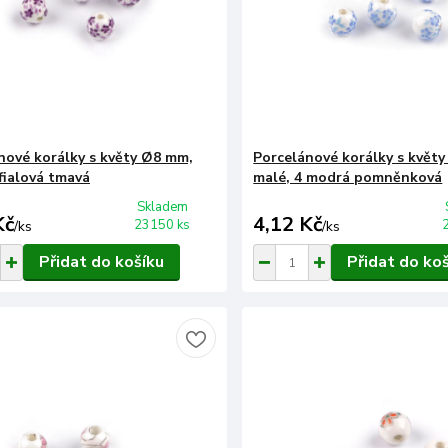
nové korálky s květy Ø8 mm,
Porcelánové korálky s květ
 fialová tmavá
malé, 4 modrá pomněnková
Skladem
Kč
4,12 Kč
23150 ks
/
ks
/
ks
Přidat do košíku
Přidat do ko