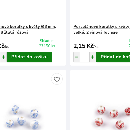
nové korálky s květy Ø8 mm,
Porcelánové korálky s květ
 8 žlutá růžová
velké, 2 vínová fuchsie
Skladem
Kč
2,15 Kč
23150 ks
/
ks
/
ks
Přidat do košíku
Přidat do ko