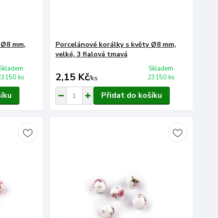
y Ø8 mm,
Porcelánové korálky s květy Ø8 mm,
velké, 3 fialová tmavá
Skladem
Skladem
2,15 Kč
23150 ks
23150 ks
/
ks
šíku
Přidat do košíku