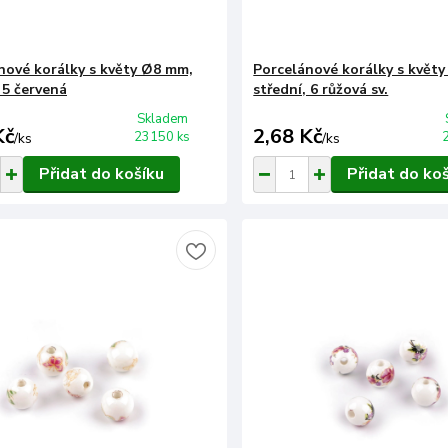
nové korálky s květy Ø8 mm,
Porcelánové korálky s květ
 5 červená
střední, 6 růžová sv.
Skladem
Kč
2,68 Kč
23150 ks
/
ks
/
ks
Přidat do košíku
Přidat do ko