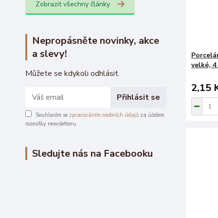
Zobrazit všechny články
Nepropásněte novinky, akce
a slevy!
Porcelá
velké, 
Můžete se kdykoli odhlásit.
2,15 
Přihlásit se
Souhlasím se
zpracováním osobních údajů
za účelem
rozesílky newsletteru.
Sledujte nás na Facebooku