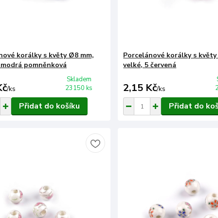
nové korálky s květy Ø8 mm,
Porcelánové korálky s květ
4 modrá pomněnková
velké, 5 červená
Skladem
Kč
2,15 Kč
23150 ks
/
ks
/
ks
Přidat do košíku
Přidat do ko