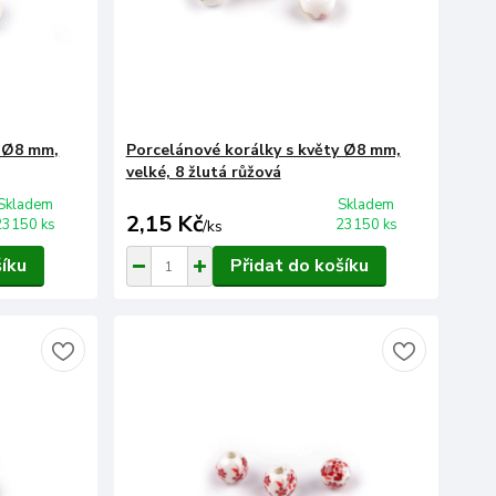
y Ø8 mm,
Porcelánové korálky s květy Ø8 mm,
velké, 8 žlutá růžová
Skladem
Skladem
2,15 Kč
23150 ks
23150 ks
/
ks
šíku
Přidat do košíku