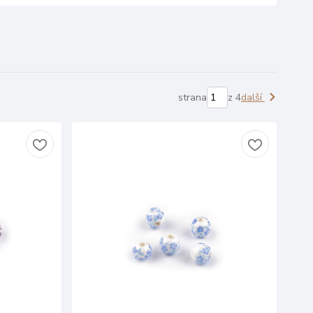
strana
z 4
další