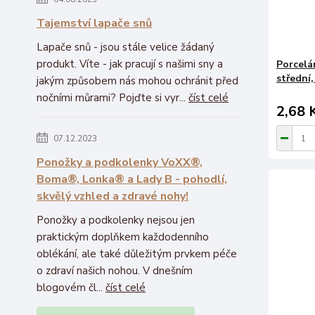
Tajemství lapače snů
Lapače snů - jsou stále velice žádaný
produkt. Víte - jak pracují s našimi sny a
Porcelá
střední,
jakým způsobem nás mohou ochránit před
nočními můrami? Pojďte si vyr...
číst celé
2,68 
07.12.2023
Ponožky a podkolenky VoXX®,
Boma®, Lonka® a Lady B - pohodlí,
skvělý vzhled a zdravé nohy!
Ponožky a podkolenky nejsou jen
praktickým doplňkem každodenního
oblékání, ale také důležitým prvkem péče
o zdraví našich nohou. V dnešním
blogovém čl...
číst celé