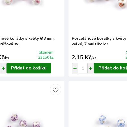
nové korálky s květy Ø8 mm,
Porcelánové korálky s květ
 růžová sv.
velké, 7 multikolor
Skladem
Kč
2,15 Kč
23150 ks
/
ks
/
ks
Přidat do košíku
Přidat do ko