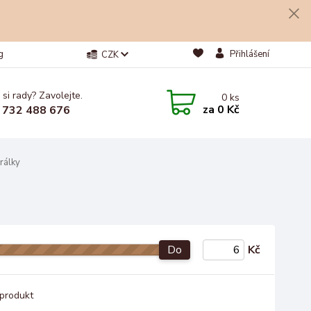
g
Přihlášení
CZK
 si rady? Zavolejte.
0
ks
za
0 Kč
 732 488 676
rálky
Do
Kč
produkt