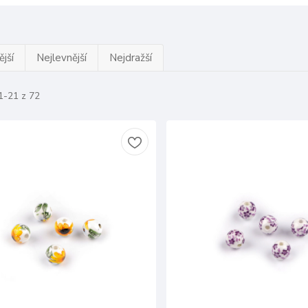
jší
Nejlevnější
Nejdražší
1-21 z 72