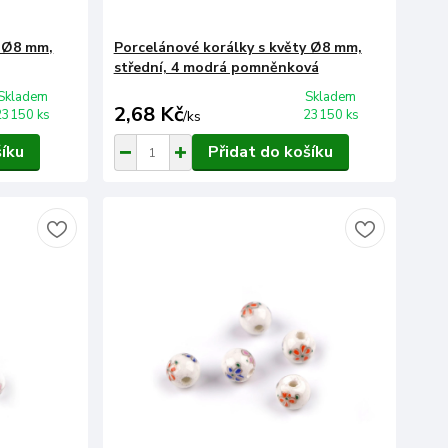
y Ø8 mm,
Porcelánové korálky s květy Ø8 mm,
střední, 4 modrá pomněnková
Skladem
Skladem
2,68 Kč
23150 ks
23150 ks
/
ks
šíku
Přidat do košíku