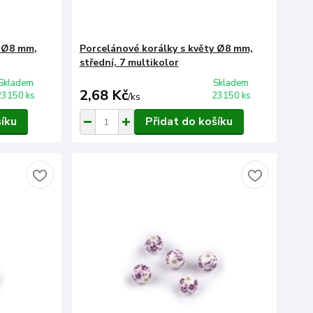
y Ø8 mm,
Porcelánové korálky s květy Ø8 mm,
střední, 7 multikolor
Skladem
Skladem
2,68 Kč
23150 ks
23150 ks
/
ks
šíku
Přidat do košíku