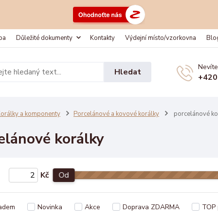
ba
Důležité dokumenty
Kontakty
Výdejní místo/vzorkovna
Blo
Nevíte
Hledat
+420
orálky a komponenty
Porcelánové a kovové korálky
porcelánové ko
elánové korálky
Kč
Od
adem
Novinka
Akce
Doprava ZDARMA
TOP 