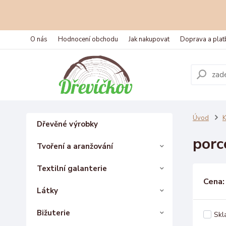
O nás
Hodnocení obchodu
Jak nakupovat
Doprava a plat
Úvod
K
Dřevěné výrobky
porc
Tvoření a aranžování
Textilní galanterie
Cena:
Látky
Bižuterie
Skl