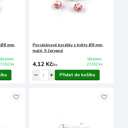
y Ø8 mm,
Porcelánové korálky s květy Ø8 mm,
malé, 5 červená
Skladem
Skladem
4,12 Kč
23150 ks
23150 ks
/
ks
šíku
Přidat do košíku