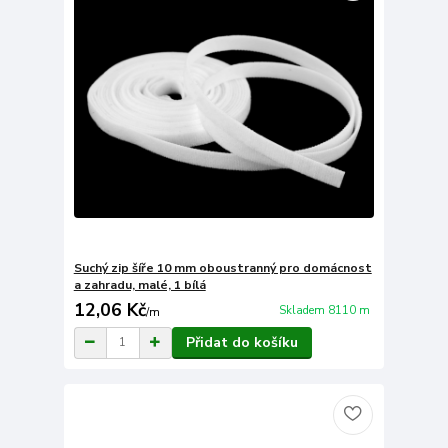
Suchý zip šíře 10 mm oboustranný pro domácnost
a zahradu, malé, 1 bílá
12,06 Kč
Skladem 8110 m
/
m
Přidat do košíku