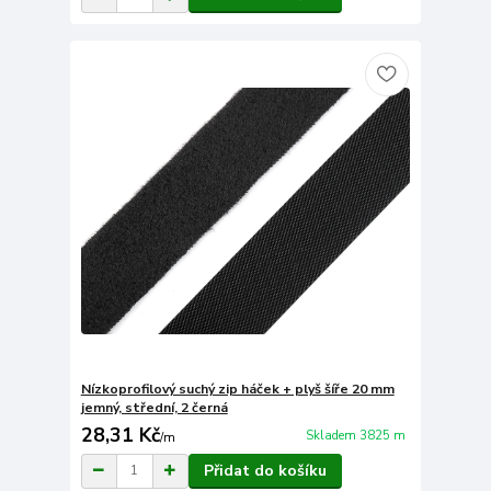
Nízkoprofilový suchý zip háček + plyš šíře 20 mm
jemný, střední, 2 černá
28,31 Kč
Skladem 3825 m
/
m
Přidat do košíku