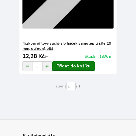
Nízkoprofilový suchý zip háček samolepicí šíře 20
mm, střední, bílá
12,28 Kč
Skladem 1836 m
/
m
Přidat do košíku
strana
z 1
Kvalitní produkty