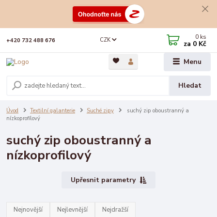
0
ks
CZK
+420 732 488 676
za
0 Kč
Menu
Hledat
Úvod
Textilní galanterie
Suché zipy
suchý zip oboustranný a
nízkoprofilový
suchý zip oboustranný a
nízkoprofilový
Upřesnit parametry
Nejnovější
Nejlevnější
Nejdražší