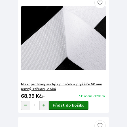
Nízkoprofilový suchý zip háček + plyš šíře 50 mm
jemný, střední, 2 bílá
68,99 Kč
Skladem 7896 m
/
m
Přidat do košíku