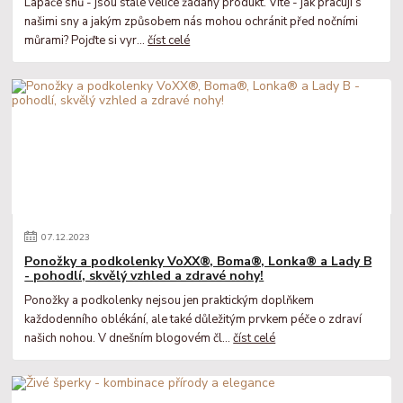
Lapače snů - jsou stále velice žádaný produkt. Víte - jak pracují s
našimi sny a jakým způsobem nás mohou ochránit před nočními
můrami? Pojďte si vyr...
číst celé
07
.
12
.
2023
Ponožky a podkolenky VoXX®, Boma®, Lonka® a Lady B
- pohodlí, skvělý vzhled a zdravé nohy!
Ponožky a podkolenky nejsou jen praktickým doplňkem
každodenního oblékání, ale také důležitým prvkem péče o zdraví
našich nohou. V dnešním blogovém čl...
číst celé