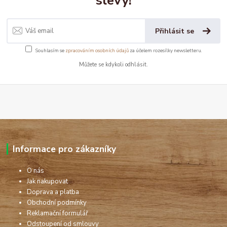
slevy!
Přihlásit se
Souhlasím se
zpracováním osobních údajů
za účelem rozesílky newsletteru.
Můžete se kdykoli odhlásit.
Informace pro zákazníky
O nás
Jak nakupovat
Doprava a platba
Obchodní podmínky
Reklamační formulář
Odstoupení od smlouvy