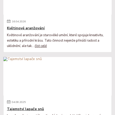
16
.
04
.
2026
Květinové aranžování
Květinové aranžování je starověké umění, které spojuje kreativitu,
estetiku a přírodní krásu. Tato činnost nejenže přináší radost a
uklidnění, ale tak...
číst celé
04
.
08
.
2025
Tajemství lapače snů