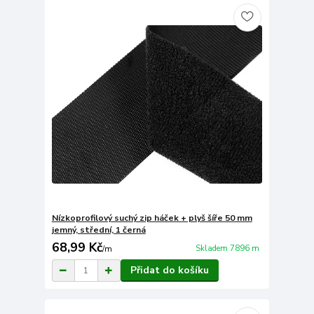
Nízkoprofilový suchý zip háček + plyš šíře 50 mm
jemný, střední, 1 černá
68,99 Kč
Skladem 7896 m
/
m
Přidat do košíku