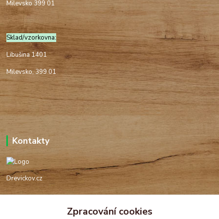
Milevsko 399 01
Sklad/vzorkovna:
Libušina 1401
Milevsko, 399 01
Kontakty
Drevickov.cz
Ing. Tomáš Hajíček,MSc
Zpracování cookies
+420 732 488 676