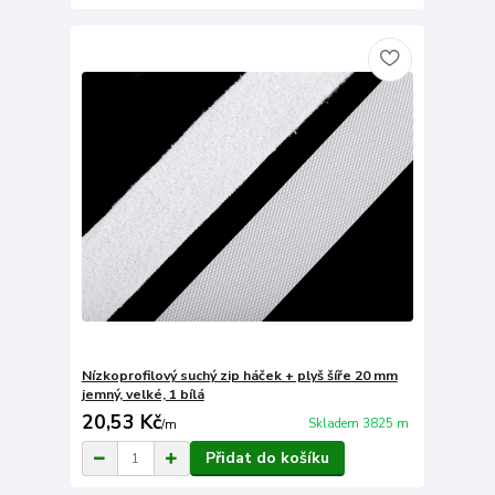
Nízkoprofilový suchý zip háček + plyš šíře 20 mm
jemný, velké, 1 bílá
20,53 Kč
Skladem 3825 m
/
m
Přidat do košíku