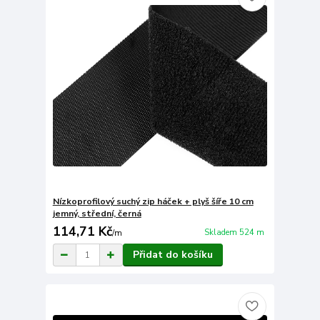
Nízkoprofilový suchý zip háček + plyš šíře 10 cm
jemný, střední, černá
114,71 Kč
Skladem 524 m
/
m
Přidat do košíku